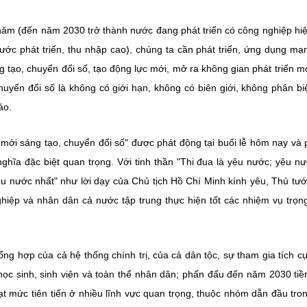
năm (đến năm 2030 trở thành nước đang phát triển có công nghiệp hiệ
ước phát triển, thu nhập cao), chúng ta cần phát triển, ứng dụng m
tạo, chuyển đổi số, tạo động lực mới, mở ra không gian phát triển m
uyển đổi số là không có giới hạn, không có biên giới, không phân biệ
áo.
 mới sáng tạo, chuyển đổi số" được phát động tại buổi lễ hôm nay và
ghĩa đặc biệt quan trọng. Với tinh thần "Thi đua là yêu nước; yêu nư
êu nước nhất" như lời dạy của Chủ tịch Hồ Chí Minh kính yêu, Thủ tư
hiệp và nhân dân cả nước tập trung thực hiện tốt các nhiệm vụ trọn
ng hợp của cả hệ thống chính trị, của cả dân tộc, sự tham gia tích c
học sinh, sinh viên và toàn thể nhân dân; phấn đấu đến năm 2030 tiề
ạt mức tiên tiến ở nhiều lĩnh vực quan trọng, thuộc nhóm dẫn đầu tro