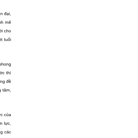
n đại,
ạnh mẽ
ới cho
t tuổi
 phong
ớc thì
ớng đề
g tâm,
ực của
m lực,
ng các