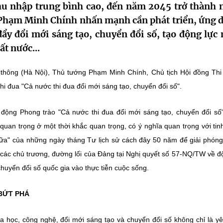
thu nhập trung bình cao, đến năm 2045 trở thành 
g Phạm Minh Chính nhấn mạnh cần phát triển, ứng 
y đổi mới sáng tạo, chuyển đổi số, tạo động lực 
ất nước...
 thông (Hà Nội), Thủ tướng Phạm Minh Chính, Chủ tịch Hội đồng Thi
i đua "Cả nước thi đua đổi mới sáng tạo, chuyển đổi số".
động Phong trào "Cả nước thi đua đổi mới sáng tạo, chuyển đổi số
uan trọng ở một thời khắc quan trọng, có ý nghĩa quan trọng với tin
 nữa" của những ngày tháng Tư lịch sử cách đây 50 năm để giải phón
các chủ trương, đường lối của Đảng tại Nghị quyết số 57-NQ/TW về đ
chuyển đổi số quốc gia vào thực tiễn cuộc sống.
BỨT PHÁ
a học, công nghệ, đổi mới sáng tạo và chuyển đổi số không chỉ là y