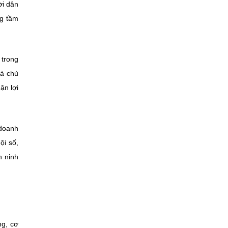
ời dân
ng tầm
 trong
là chủ
ận lợi
 doanh
ội số,
n ninh
ng, cơ