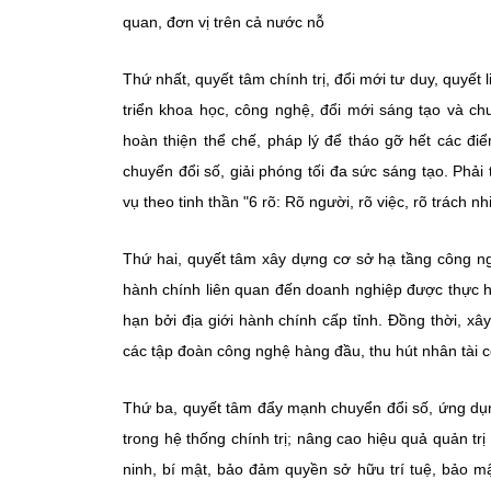
quan, đơn vị trên cả nước nỗ
Thứ nhất, quyết tâm chính trị, đổi mới tư duy, quyết l
triển khoa học, công nghệ, đổi mới sáng tạo và c
hoàn thiện thể chế, pháp lý để tháo gỡ hết các đi
chuyển đổi số, giải phóng tối đa sức sáng tạo. Phải
vụ theo tinh thần "6 rõ: Rõ người, rõ việc, rõ trách n
Thứ hai, quyết tâm xây dựng cơ sở hạ tầng công n
hành chính liên quan đến doanh nghiệp được thực hi
hạn bởi địa giới hành chính cấp tỉnh. Đồng thời, x
các tập đoàn công nghệ hàng đầu, thu hút nhân tài 
Thứ ba, quyết tâm đẩy mạnh chuyển đổi số, ứng dụn
trong hệ thống chính trị; nâng cao hiệu quả quản trị
ninh, bí mật, bảo đảm quyền sở hữu trí tuệ, bảo mậ