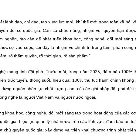
iệt lãnh đạo, chỉ đạo, tạo xung lực mới, khí thế mới trong toàn xã hội v
huyển đổi số quốc gia. Căn cứ chức năng, nhiệm vụ, quyền hạn được
ểm nghẽn, rào cản để phát triển khoa học, công nghệ, đổi mới sáng 
 thực sự vào cuộc, coi đây là nhiệm vụ chính trị trọng tâm; phân công
hiệm, rõ thẩm quyền, rõ thời gian, rõ sản phẩm ".
ghệ mang tính đột phá. Trước mắt, trong năm 2025, đảm bảo 100% t
ện trực tuyến, thông suốt, hiệu quả; 100% thủ tục hành chính không b
ây dựng nguồn nhân lực chất lượng cao, có các giải pháp đột phá để t
công nghệ là người Việt Nam và người nước ngoài.
g khoa học, công nghệ, đổi mới sáng tạo trong hoạt động của các c
 quốc gia, hiệu lực quản lý nhà nước trên các lĩnh vực, đảm bảo an to
t chủ quyền quốc gia; xây dựng và triển khai chương trình phát triể