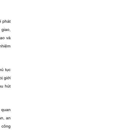
ề phát
 giao,
tạo và
 nhiệm
hủ tục
ị giới
hu hút
ơ quan
àn, an
n công