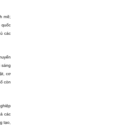
nh mẽ;
o quốc
hủ các
chuyển
i sáng
ật, cơ
số còn
nghiệp
cả các
g tạo,