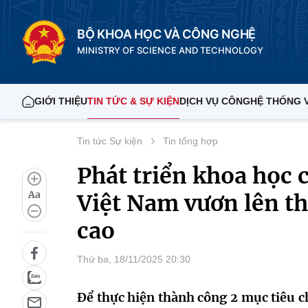
BỘ KHOA HỌC VÀ CÔNG NGHỆ
MINISTRY OF SCIENCE AND TECHNOLOGY
GIỚI THIỆU
TIN TỨC & SỰ KIỆN
DỊCH VỤ CÔNG
HỆ THỐNG 
Tin tức Sự kiện
Tin tổng hợp
Phát triển khoa học 
Aa
Việt Nam vươn lên th
cao
Thứ ba, 18/11/2025 20:30
Để thực hiện thành công 2 mục tiêu 