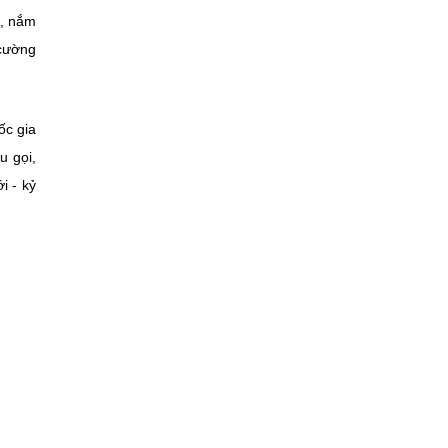
c, nắm
 cường
ốc gia
u gọi,
i - kỷ