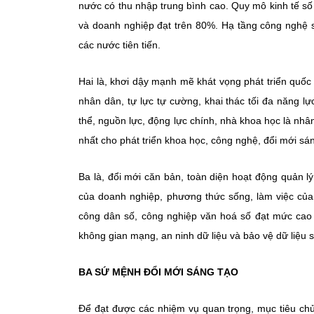
nước có thu nhập trung bình cao. Quy mô kinh tế số 
và doanh nghiệp đạt trên 80%. Hạ tầng công nghệ số
các nước tiên tiến.
Hai là, khơi dậy mạnh mẽ khát vọng phát triển quốc g
nhân dân, tự lực tự cường, khai thác tối đa năng lự
thể, nguồn lực, động lực chính, nhà khoa học là nhân 
nhất cho phát triển khoa học, công nghệ, đổi mới sán
Ba là, đổi mới căn bản, toàn diện hoạt động quản 
của doanh nghiệp, phương thức sống, làm việc của 
công dân số, công nghiệp văn hoá số đạt mức cao 
không gian mạng, an ninh dữ liệu và bảo vệ dữ liệu s
BA SỨ MỆNH ĐỔI MỚI SÁNG TẠO
Để đạt được các nhiệm vụ quan trọng, mục tiêu chủ