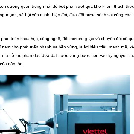
à con đường quan trọng nhất để bứt phá, vượt qua khó khăn, thách thứ
vững mạnh, xã hội văn minh, hiện đại, đưa đất nước sánh vai cùng các
phát triển khoa học, công nghệ, đổi mới sáng tạo và chuyển đổi số qu
hỉ nam cho phát triển nhanh và bền vững, là lời hiệu triệu mạnh mẽ, kê
uân ta nỗ lực phấn đấu đưa đất nước vững bước tiến vào kỷ nguyên mớ
của dân tộc.