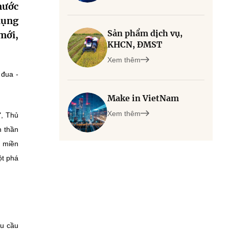
nước
dụng
Sản phẩm dịch vụ,
mới,
KHCN, ĐMST
Xem thêm
 đua -
Make in VietNam
Xem thêm
", Thủ
h thần
g miền
ột phá
êu cầu