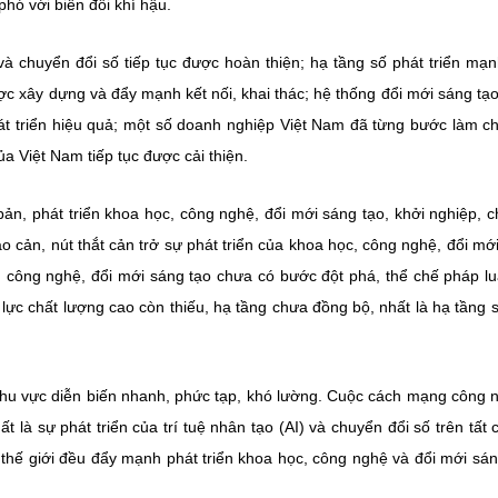
phó với biến đổi khí hậu.
à chuyển đổi số tiếp tục được hoàn thiện; hạ tầng số phát triển mạ
ược xây dựng và đẩy mạnh kết nối, khai thác; hệ thống đổi mới sáng tạ
hát triển hiệu quả; một số doanh nghiệp Việt Nam đã từng bước làm c
a Việt Nam tiếp tục được cải thiện.
ản, phát triển khoa học, công nghệ, đổi mới sáng tạo, khởi nghiệp, 
o cản, nút thắt cản trở sự phát triển của khoa học, công nghệ, đổi mớ
, công nghệ, đổi mới sáng tạo chưa có bước đột phá, thể chế pháp lu
ực chất lượng cao còn thiếu, hạ tầng chưa đồng bộ, nhất là hạ tầng 
à khu vực diễn biến nhanh, phức tạp, khó lường. Cuộc cách mạng công 
t là sự phát triển của trí tuệ nhân tạo (AI) và chuyển đổi số trên tất 
 thế giới đều đẩy mạnh phát triển khoa học, công nghệ và đổi mới sán