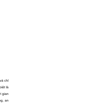
và chỉ
iệt là
i gian
ng, an