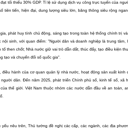
đạt tối thiểu 30% GDP. Tỉ lệ sử dụng dịch vụ công trực tuyến của ngư
 tiên tiến, hiện đại, dung lượng siêu lớn, băng thông siêu rộng nga
ia, phát huy tính chủ động, sáng tạo trong toàn hệ thống chính trị và
c nội sinh, với quan điểm: "Người dân và doanh nghiệp là trung tâm, 
tố then chốt; Nhà nước giữ vai trò dẫn dắt, thúc đẩy, tạo điều kiện thu
g tạo và chuyển đổi số quốc gia".
lý, điều hành của cơ quan quản lý nhà nước, hoạt động sản xuất kinh
người dân. Đến năm 2025, phát triển Chính phủ số, kinh tế số, xã h
của thế giới. Việt Nam thuộc nhóm các nước dẫn đầu về an toàn, a
ố.
 yếu nêu trên, Thủ tướng đề nghị các cấp, các ngành, các địa phươ