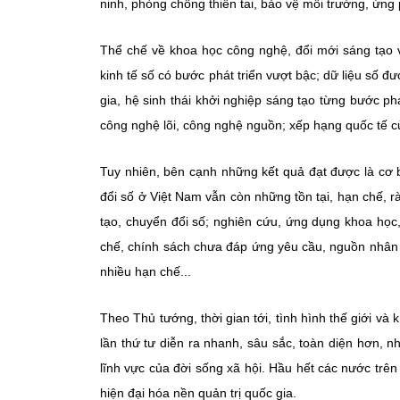
ninh, phòng chống thiên tai, bảo vệ môi trường, ứng 
Thể chế về khoa học công nghệ, đổi mới sáng tạo v
kinh tế số có bước phát triển vượt bậc; dữ liệu số đ
gia, hệ sinh thái khởi nghiệp sáng tạo từng bước p
công nghệ lõi, công nghệ nguồn; xếp hạng quốc tế củ
Tuy nhiên, bên cạnh những kết quả đạt được là cơ b
đổi số ở Việt Nam vẫn còn những tồn tại, hạn chế, rà
tạo, chuyển đổi số; nghiên cứu, ứng dụng khoa học
chế, chính sách chưa đáp ứng yêu cầu, nguồn nhân l
nhiều hạn chế...
Theo Thủ tướng, thời gian tới, tình hình thế giới v
lần thứ tư diễn ra nhanh, sâu sắc, toàn diện hơn, nhấ
lĩnh vực của đời sống xã hội. Hầu hết các nước trên
hiện đại hóa nền quản trị quốc gia.