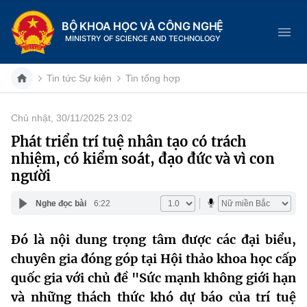
BỘ KHOA HỌC VÀ CÔNG NGHỆ
MINISTRY OF SCIENCE AND TECHNOLOGY
Tin tức Sự kiện
Tin tổng hợp
Chủ nhật, 30/11/2025 23:02
Danh mục
Phát triển trí tuệ nhân tạo có trách
nhiệm, có kiểm soát, đạo đức và vì con
Trang chủ
người
Giới thiệu
Nghe đọc bài
6:22
Chức năng nhiệm vụ
Tin tức sự kiện
Đó là nội dung trọng tâm được các đại biểu,
chuyên gia đóng góp tại Hội thảo khoa học cấp
Dịch vụ công
Cơ cấu tổ chức
Khoa học và Công nghệ
quốc gia với chủ đề "Sức mạnh không giới hạn
Hệ thống văn bản
Lịch sử phát triển
Đổi mới sáng tạo
và những thách thức khó dự báo của trí tuệ