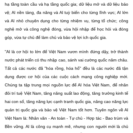
hạ tầng toàn cầu và hạ tầng quốc gia; dữ liệu mở và dữ liệu bảo
vệ; AI nền tảng, đa năng và AI tuỳ biến cho từng lĩnh vực; AI lớn
và AI nhỏ chuyên dụng cho từng nhiệm vụ, từng tổ chức; công
nghệ mở và công nghệ đóng, vừa hội nhập để học hỏi và đóng
góp, vừa tự chủ để làm chủ và bảo vệ lợi ích quốc gia.
"AI là cơ hội to lớn để Việt Nam vươn mình đứng dậy, trở thành
nước phát triển có thu nhập cao, sánh vai cường quốc năm châu.
Tất cả các nước đã "hóa rồng, hóa hổ" đều là các nước đã tận
dụng được cơ hội của các cuộc cách mạng công nghiệp mới.
Chúng ta tập trung mọi nguồn lực để AI hóa Việt Nam, để nhân
đôi trí tuệ Việt Nam, tăng năng suất lao động, tăng trưởng kinh tế
hai con số, tăng năng lực cạnh tranh quốc gia, nâng cao năng lực
quản trị quốc gia và bảo vệ Việt Nam tốt hơn. Tuyên ngôn về AI
Việt Nam là: Nhân văn - An toàn - Tự chủ - Hợp tác - Bao trùm và
Bền vững. AI là công cụ mạnh mẽ, nhưng con người mới là chủ