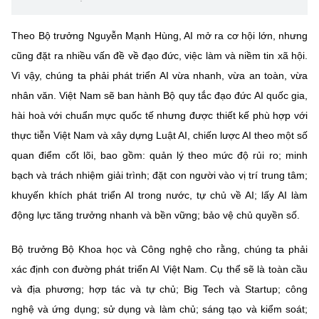
Theo Bộ trưởng Nguyễn Mạnh Hùng, AI mở ra cơ hội lớn, nhưng
cũng đặt ra nhiều vấn đề về đạo đức, việc làm và niềm tin xã hội.
Vì vậy, chúng ta phải phát triển AI vừa nhanh, vừa an toàn, vừa
nhân văn. Việt Nam sẽ ban hành Bộ quy tắc đạo đức AI quốc gia,
hài hoà với chuẩn mực quốc tế nhưng được thiết kế phù hợp với
thực tiễn Việt Nam và xây dựng Luật AI, chiến lược AI theo một số
quan điểm cốt lõi, bao gồm: quản lý theo mức độ rủi ro; minh
bạch và trách nhiệm giải trình; đặt con người vào vị trí trung tâm;
khuyến khích phát triển AI trong nước, tự chủ về AI; lấy AI làm
động lực tăng trưởng nhanh và bền vững; bảo vệ chủ quyền số.
Bộ trưởng Bộ Khoa học và Công nghệ cho rằng, chúng ta phải
xác định con đường phát triển AI Việt Nam. Cụ thể sẽ là toàn cầu
và địa phương; hợp tác và tự chủ; Big Tech và Startup; công
nghệ và ứng dụng; sử dụng và làm chủ; sáng tạo và kiểm soát;