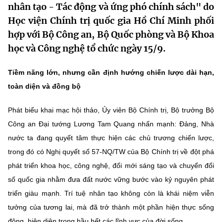
nhân tạo - Tác động và ứng phó chính sách" do
MST IOFFICE
Văn bản QPPL
Sở Khoa học và Công nghệ
Chuyển đổi số
Học viện Chính trị quốc gia Hồ Chí Minh phối
hợp với Bộ Công an, Bộ Quốc phòng và Bộ Khoa
THỐNG KÊ
Văn bản chỉ đạo điều hành
Bưu chính, Viễn thông
học và Công nghệ tổ chức ngày 15/9.
Multimedia
Khoa học và Công nghệ
Lấy ý kiến người dân về dự thảo VBQPPL
Sở hữu trí tuệ
Tiềm năng lớn, nhưng cần định hướng chiến lược dài hạn,
THƯ ĐIỆN TỬ
Đổi mới sáng tạo
toàn diện và đồng bộ
Tiêu chuẩn, đo lường, chất lượng
Khác
Chuyển đổi số
Phát biểu khai mạc hội thảo, Ủy viên Bộ Chính trị, Bộ trưởng Bộ
Năng lượng nguyên tử
Videos
Công an Đại tướng Lương Tam Quang nhấn mạnh: Đảng, Nhà
Bưu chính, Viễn thông
Tin tổng hợp
nước ta đang quyết tâm thực hiện các chủ trương chiến lược,
Infographic
trong đó có Nghị quyết số 57-NQ/TW của Bộ Chính trị về đột phá
Sở hữu trí tuệ
Tin địa phương
Ảnh
phát triển khoa học, công nghệ, đổi mới sáng tạo và chuyển đổi
Tiêu chuẩn, đo lường, chất lượng
số quốc gia nhằm đưa đất nước vững bước vào kỷ nguyên phát
Voice
triển giàu mạnh. Trí tuệ nhân tạo không còn là khái niệm viễn
Năng lượng nguyên tử
Nhiệm vụ trọng tâm
tưởng của tương lai, mà đã trở thành một phần hiện thực sống
động, hiện diện trong hầu hết các lĩnh vực của đời sống.