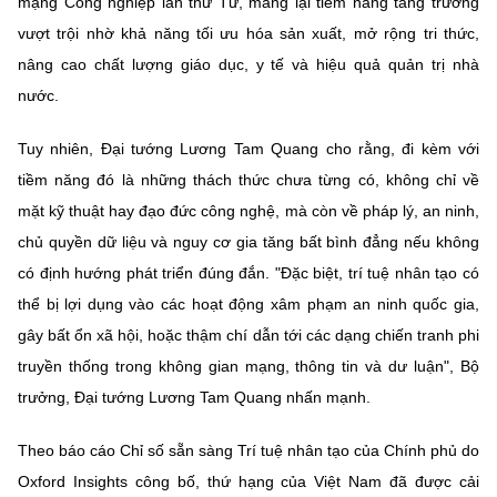
mạng Công nghiệp lần thứ Tư, mang lại tiềm năng tăng trưởng
(Ghi rõ nguồn "https://mst.gov.vn" khi phát hành lại thông tin từ
website này)
vượt trội nhờ khả năng tối ưu hóa sản xuất, mở rộng tri thức,
nâng cao chất lượng giáo dục, y tế và hiệu quả quản trị nhà
nước.
Tuy nhiên, Đại tướng Lương Tam Quang cho rằng, đi kèm với
tiềm năng đó là những thách thức chưa từng có, không chỉ về
mặt kỹ thuật hay đạo đức công nghệ, mà còn về pháp lý, an ninh,
chủ quyền dữ liệu và nguy cơ gia tăng bất bình đẳng nếu không
có định hướng phát triển đúng đắn. "Đặc biệt, trí tuệ nhân tạo có
thể bị lợi dụng vào các hoạt động xâm phạm an ninh quốc gia,
gây bất ổn xã hội, hoặc thậm chí dẫn tới các dạng chiến tranh phi
truyền thống trong không gian mạng, thông tin và dư luận", Bộ
trưởng, Đại tướng Lương Tam Quang nhấn mạnh.
Theo báo cáo Chỉ số sẵn sàng Trí tuệ nhân tạo của Chính phủ do
Oxford Insights công bố, thứ hạng của Việt Nam đã được cải