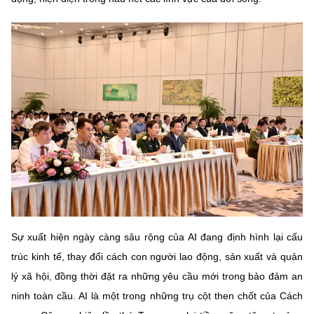
Chọn ngôn ngữ
Vietnamese
English
BỘ KHOA HỌC VÀ CÔNG NGHỆ
MINISTRY OF SCIENCE AND TECHNOLOGY
Điều khoản sử dụng
Theo dõi MST:
Góp ý
Cơ quan chủ quản: Bộ Khoa học và Công nghệ (MST)
Chịu trách nhiệm nội dung: Nguyễn Thị Hải Hằng
Giám đốc Trung tâm Truyền thông Khoa học và Công nghệ.
Sự xuất hiện ngày càng sâu rộng của AI đang định hình lại cấu
Liên hệ
Địa chỉ: Ban Biên tập Cổng TTĐT - 18 Nguyễn Du, TP. Hà Nội
trúc kinh tế, thay đổi cách con người lao động, sản xuất và quản
Điện thoại: 024 3936 9506
lý xã hội, đồng thời đặt ra những yêu cầu mới trong bảo đảm an
Email:
stc@mst.gov.vn
ninh toàn cầu. AI là một trong những trụ cột then chốt của Cách
©2026 Bản quyền thuộc Bộ Khoa Học và Công Nghệ