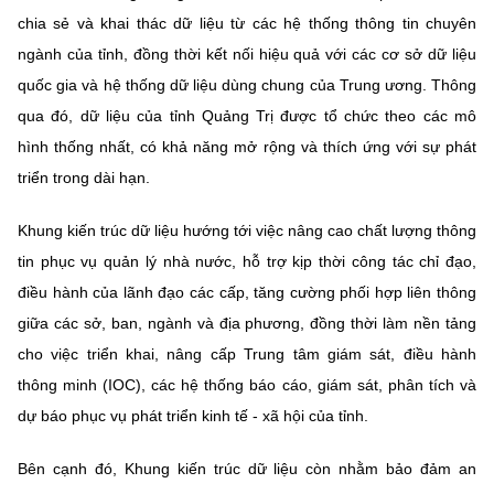
(Ghi rõ nguồn "https://mst.gov.vn" khi phát hành lại thông tin từ
chia sẻ và khai thác dữ liệu từ các hệ thống thông tin chuyên
website này)
ngành của tỉnh, đồng thời kết nối hiệu quả với các cơ sở dữ liệu
quốc gia và hệ thống dữ liệu dùng chung của Trung ương. Thông
qua đó, dữ liệu của tỉnh Quảng Trị được tổ chức theo các mô
hình thống nhất, có khả năng mở rộng và thích ứng với sự phát
triển trong dài hạn.
Khung kiến trúc dữ liệu hướng tới việc nâng cao chất lượng thông
tin phục vụ quản lý nhà nước, hỗ trợ kịp thời công tác chỉ đạo,
điều hành của lãnh đạo các cấp, tăng cường phối hợp liên thông
giữa các sở, ban, ngành và địa phương, đồng thời làm nền tảng
cho việc triển khai, nâng cấp Trung tâm giám sát, điều hành
thông minh (IOC), các hệ thống báo cáo, giám sát, phân tích và
dự báo phục vụ phát triển kinh tế - xã hội của tỉnh.
Bên cạnh đó, Khung kiến trúc dữ liệu còn nhằm bảo đảm an