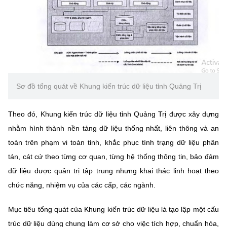
Chọn ngôn ngữ
Vietnamese
English
BỘ KHOA HỌC VÀ CÔNG NGHỆ
Sơ đồ tổng quát về Khung kiến trúc dữ liệu tỉnh Quảng Trị
MINISTRY OF SCIENCE AND TECHNOLOGY
Điều khoản sử dụng
Theo dõi MST:
Góp ý
Theo đó, Khung kiến trúc dữ liệu tỉnh Quảng Trị được xây dựng
nhằm hình thành nền tảng dữ liệu thống nhất, liên thông và an
Cơ quan chủ quản: Bộ Khoa học và Công nghệ (MST)
toàn trên phạm vi toàn tỉnh, khắc phục tình trạng dữ liệu phân
Chịu trách nhiệm nội dung: Nguyễn Thị Hải Hằng
tán, cát cứ theo từng cơ quan, từng hệ thống thông tin, bảo đảm
Giám đốc Trung tâm Truyền thông Khoa học và Công nghệ.
dữ liệu được quản trị tập trung nhưng khai thác linh hoạt theo
Liên hệ
Địa chỉ: Ban Biên tập Cổng TTĐT - 18 Nguyễn Du, TP. Hà Nội
chức năng, nhiệm vụ của các cấp, các ngành.
Điện thoại: 024 3936 9506
Email:
stc@mst.gov.vn
Mục tiêu tổng quát của Khung kiến trúc dữ liệu là tạo lập một cấu
©2026 Bản quyền thuộc Bộ Khoa Học và Công Nghệ
trúc dữ liệu dùng chung làm cơ sở cho việc tích hợp, chuẩn hóa,