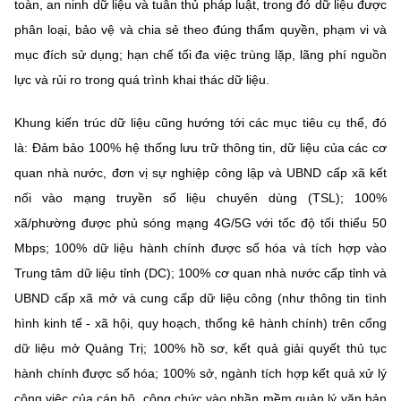
toàn, an ninh dữ liệu và tuân thủ pháp luật, trong đó dữ liệu được
phân loại, bảo vệ và chia sẻ theo đúng thẩm quyền, phạm vi và
mục đích sử dụng; hạn chế tối đa việc trùng lặp, lãng phí nguồn
lực và rủi ro trong quá trình khai thác dữ liệu.
Khung kiến trúc dữ liệu cũng hướng tới các mục tiêu cụ thể, đó
là: Đảm bảo 100% hệ thống lưu trữ thông tin, dữ liệu của các cơ
quan nhà nước, đơn vị sự nghiệp công lập và UBND cấp xã kết
nối vào mạng truyền số liệu chuyên dùng (TSL); 100%
xã/phường được phủ sóng mạng 4G/5G với tốc độ tối thiểu 50
Mbps; 100% dữ liệu hành chính được số hóa và tích hợp vào
Trung tâm dữ liệu tỉnh (DC); 100% cơ quan nhà nước cấp tỉnh và
UBND cấp xã mở và cung cấp dữ liệu công (như thông tin tình
hình kinh tế - xã hội, quy hoạch, thống kê hành chính) trên cổng
dữ liệu mở Quảng Trị; 100% hồ sơ, kết quả giải quyết thủ tục
hành chính được số hóa; 100% sở, ngành tích hợp kết quả xử lý
công việc của cán bộ, công chức vào phần mềm quản lý văn bản