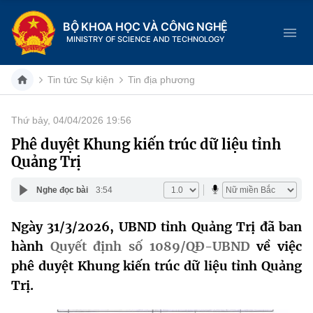
BỘ KHOA HỌC VÀ CÔNG NGHỆ
MINISTRY OF SCIENCE AND TECHNOLOGY
Tin tức Sự kiện
Tin địa phương
Thứ bảy, 04/04/2026 19:56
Danh mục
Phê duyệt Khung kiến trúc dữ liệu tỉnh
Quảng Trị
Trang chủ
Nghe đọc bài
3:54
Giới thiệu
Ngày 31/3/2026, UBND tỉnh Quảng Trị đã ban
Chức năng nhiệm vụ
Tin tức sự kiện
hành
Quyết định số 1089/QĐ-UBND
về việc
Dịch vụ công
phê duyệt Khung kiến trúc dữ liệu tỉnh Quảng
Cơ cấu tổ chức
Khoa học và Công nghệ
Trị.
Hệ thống văn bản
Lịch sử phát triển
Đổi mới sáng tạo