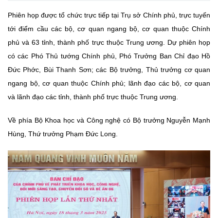
Chọn ngôn ngữ
Phiên họp được tổ chức trực tiếp tại Trụ sở Chính phủ, trực tuyến
Vietnamese
English
tới điểm cầu các bộ, cơ quan ngang bộ, cơ quan thuộc Chính
phủ và 63 tỉnh, thành phố trực thuộc Trung ương. Dự phiên họp
có các Phó Thủ tướng Chính phủ, Phó Trưởng Ban Chỉ đạo Hồ
Đức Phớc, Bùi Thanh Sơn; các Bộ trưởng, Thủ trưởng cơ quan
BỘ KHOA HỌC VÀ CÔNG NGHỆ
ngang bộ, cơ quan thuộc Chính phủ; lãnh đạo các bộ, cơ quan
MINISTRY OF SCIENCE AND TECHNOLOGY
và lãnh đạo các tỉnh, thành phố trực thuộc Trung ương.
Điều khoản sử dụng
Theo dõi MST:
Góp ý
Về phía Bộ Khoa học và Công nghệ có Bộ trưởng Nguyễn Mạnh
Cơ quan chủ quản: Bộ Khoa học và Công nghệ (MST)
Hùng, Thứ trưởng Phạm Đức Long.
Chịu trách nhiệm nội dung: Nguyễn Thị Hải Hằng
Giám đốc Trung tâm Truyền thông Khoa học và Công nghệ.
Liên hệ
Địa chỉ: Ban Biên tập Cổng TTĐT - 18 Nguyễn Du, TP. Hà Nội
Điện thoại: 024 3936 9506
Email:
stc@mst.gov.vn
©2026 Bản quyền thuộc Bộ Khoa Học và Công Nghệ