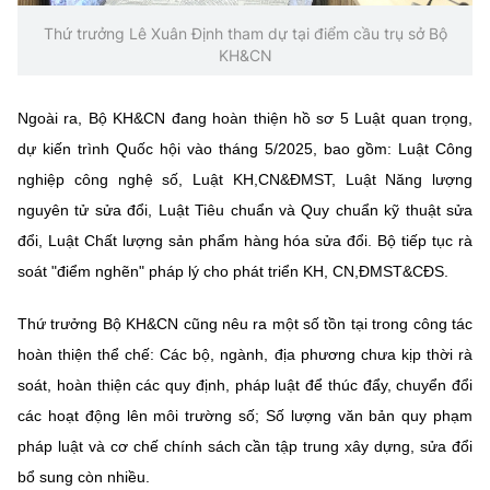
Thứ trưởng Lê Xuân Định tham dự tại điểm cầu trụ sở Bộ
KH&CN
Ngoài ra, Bộ KH&CN đang hoàn thiện hồ sơ 5 Luật quan trọng,
dự kiến trình Quốc hội vào tháng 5/2025, bao gồm: Luật Công
nghiệp công nghệ số, Luật KH,CN&ĐMST, Luật Năng lượng
nguyên tử sửa đổi, Luật Tiêu chuẩn và Quy chuẩn kỹ thuật sửa
đổi, Luật Chất lượng sản phẩm hàng hóa sửa đổi. Bộ tiếp tục rà
soát "điểm nghẽn" pháp lý cho phát triển KH, CN,ĐMST&CĐS.
Thứ trưởng Bộ KH&CN cũng nêu ra một số tồn tại trong công tác
hoàn thiện thể chế: Các bộ, ngành, địa phương chưa kịp thời rà
soát, hoàn thiện các quy định, pháp luật để thúc đẩy, chuyển đổi
các hoạt động lên môi trường số; Số lượng văn bản quy phạm
pháp luật và cơ chế chính sách cần tập trung xây dựng, sửa đổi
bổ sung còn nhiều.