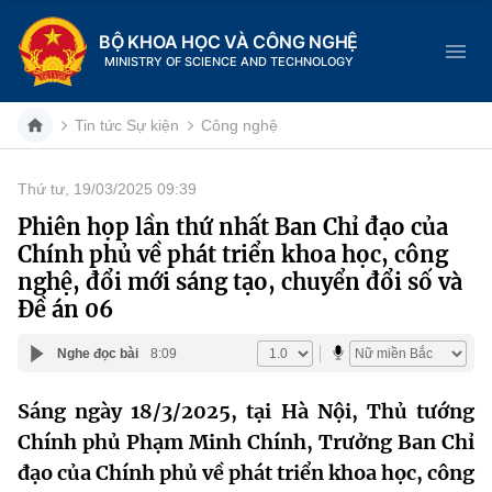
BỘ KHOA HỌC VÀ CÔNG NGHỆ
MINISTRY OF SCIENCE AND TECHNOLOGY
Tin tức Sự kiện
Công nghệ
Thứ tư, 19/03/2025 09:39
Danh mục
Phiên họp lần thứ nhất Ban Chỉ đạo của
Chính phủ về phát triển khoa học, công
Trang chủ
nghệ, đổi mới sáng tạo, chuyển đổi số và
Đề án 06
Giới thiệu
Nghe đọc bài
8:09
Chức năng nhiệm vụ
Tin tức sự kiện
Sáng ngày 18/3/2025, tại Hà Nội, Thủ tướng
Dịch vụ công
Cơ cấu tổ chức
Khoa học và Công nghệ
Chính phủ Phạm Minh Chính, Trưởng Ban Chỉ
Hệ thống văn bản
đạo của Chính phủ về phát triển khoa học, công
Lịch sử phát triển
Đổi mới sáng tạo