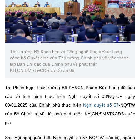
(Ghi rõ nguồn "https://mst.gov.vn" khi phát hành lại thông tin từ
website này)
Thứ trưởng Bộ Khoa học và Công nghệ Phạm Đức Long
công bố Quyết định của Thủ tướng Chính phủ về việc thành
lập Ban Chỉ đạo của Chính phủ về phát triển
KH,CN,ĐMST&CĐS và Đề án 06
Tại Phiên họp, Thứ trưởng Bộ KH&CN Phạm Đức Long đã báo
cáo về tình hình thực hiện Nghị quyết số 03/NQ-CP ngày
09/01/2025 của Chính phủ thực hiện
Nghị quyết số 57
-NQ/TW
của Bộ Chính trị về đột phá phát triển KH,CN,ĐMST&CĐS quốc
gia.
Sau Hội nghị quán triệt Nghị quyết số 57-NQ/TW, các bộ, ngành