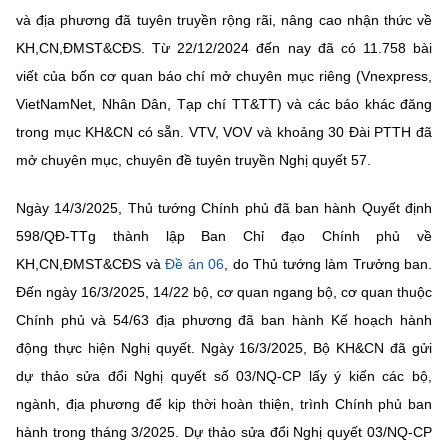
và địa phương đã tuyên truyền rộng rãi, nâng cao nhận thức về
KH,CN,ĐMST&CĐS. Từ 22/12/2024 đến nay đã có 11.758 bài
viết của bốn cơ quan báo chí mở chuyên mục riêng (Vnexpress,
VietNamNet, Nhân Dân, Tạp chí TT&TT) và các báo khác đăng
trong mục KH&CN có sẵn. VTV, VOV và khoảng 30 Đài PTTH đã
mở chuyên mục, chuyên đề tuyên truyền Nghị quyết 57.
Ngày 14/3/2025, Thủ tướng Chính phủ đã ban hành Quyết định
598/QĐ-TTg thành lập Ban Chỉ đạo Chính phủ về
KH,CN,ĐMST&CĐS và
Đề án 06
, do Thủ tướng làm Trưởng ban.
Đến ngày 16/3/2025, 14/22 bộ, cơ quan ngang bộ, cơ quan thuộc
Chính phủ và
54/63 địa phương đã ban hành Kế hoạch hành
động thực hiện Nghị quyết. Ngày 16/3/2025, Bộ KH&CN đã gửi
dự thảo sửa đổi Nghị quyết số 03/NQ-CP lấy ý kiến các bộ,
ngành, địa phương để kịp thời hoàn thiện, trình Chính phủ ban
hành trong tháng 3/2025. Dự thảo sửa đổi Nghị quyết 03/NQ-CP