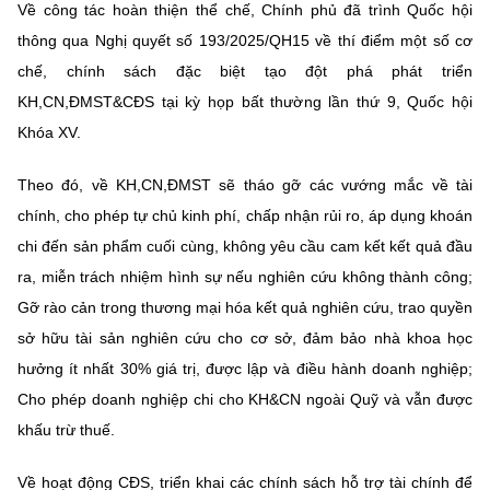
Về công tác hoàn thiện thể chế, Chính phủ đã trình Quốc hội
thông qua Nghị quyết số 193/2025/QH15 về thí điểm một số cơ
chế, chính sách đặc biệt tạo đột phá phát triển
KH,CN,ĐMST&CĐS tại kỳ họp bất thường lần thứ 9, Quốc hội
Khóa XV.
Theo đó, về KH,CN,ĐMST sẽ
tháo gỡ các vướng mắc về tài
chính, cho phép tự chủ kinh phí, chấp nhận rủi ro, áp dụng khoán
chi đến sản phẩm cuối cùng, không yêu cầu cam kết kết quả đầu
ra, miễn trách nhiệm hình sự nếu nghiên cứu không thành công;
Gỡ rào cản trong thương mại hóa kết quả nghiên cứu, trao quyền
sở hữu tài sản nghiên cứu cho cơ sở, đảm bảo nhà khoa học
hưởng ít nhất 30% giá trị, được lập và điều hành doanh nghiệp;
Cho phép doanh nghiệp chi cho KH&CN ngoài Quỹ và vẫn được
khấu trừ thuế.
Về hoạt động CĐS, triển khai các
chính sách hỗ trợ tài chính để