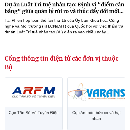
Dự án Luật Trí tuệ nhân tạo: Định vị “điểm cân
MST IOFFICE
Văn bản QPPL
Sở Khoa học và Công nghệ
Chuyển đổi số
bằng” giữa quản lý rủi ro và thúc đẩy đổi mới...
THỐNG KÊ
Tại Phiên họp toàn thể lần thứ 15 của Ủy ban Khoa học, Công
Văn bản chỉ đạo điều hành
Bưu chính, Viễn thông
nghệ và Môi trường (KH,CN&MT) của Quốc hội với việc thẩm tra
dự án Luật Trí tuệ nhân tạo (AI) diễn ra vào chiều ngày...
Multimedia
Khoa học và Công nghệ
Lấy ý kiến người dân về dự thảo VBQPPL
Sở hữu trí tuệ
THƯ ĐIỆN TỬ
Đổi mới sáng tạo
Tiêu chuẩn, đo lường, chất lượng
Cổng thông tin điện tử các đơn vị thuộc
Khác
Chuyển đổi số
Năng lượng nguyên tử
Bộ
Videos
Bưu chính, Viễn thông
Tin tổng hợp
Infographic
Sở hữu trí tuệ
Tin địa phương
Ảnh
Tiêu chuẩn, đo lường, chất lượng
Voice
Cục Tần Số Vô Tuyến Điện
Cục An toàn bức xạ và hạt
nhân
Năng lượng nguyên tử
Nhiệm vụ trọng tâm