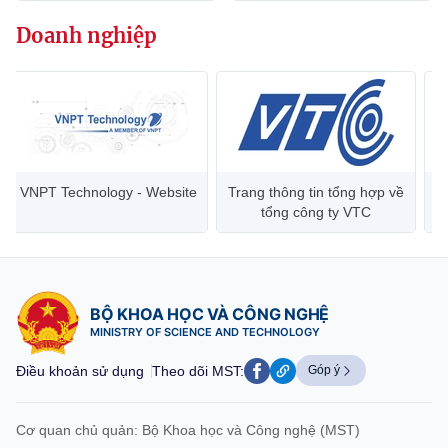
Chọn ngôn ngữ
Doanh nghiệp
Vietnamese
English
BỘ KHOA HỌC VÀ CÔNG NGHỆ
MINISTRY OF SCIENCE AND TECHNOLOGY
y - Website
Trang thông tin tổng hợp về
Viettel Group
Điều khoản sử dụng
Theo dõi MST:
Góp ý
tổng công ty VTC
Cơ quan chủ quản: Bộ Khoa học và Công nghệ (MST)
Chịu trách nhiệm nội dung: Nguyễn Thị Hải Hằng
BỘ KHOA HỌC VÀ CÔNG NGHỆ
Giám đốc Trung tâm Truyền thông Khoa học và Công nghệ.
MINISTRY OF SCIENCE AND TECHNOLOGY
Liên hệ
Địa chỉ: Ban Biên tập Cổng TTĐT - 18 Nguyễn Du, TP. Hà Nội
Điều khoản sử dụng
Theo dõi MST:
Góp ý
Điện thoại: 024 3936 9506
Email:
stc@mst.gov.vn
©2026 Bản quyền thuộc Bộ Khoa Học và Công Nghệ
Cơ quan chủ quản: Bộ Khoa học và Công nghệ (MST)