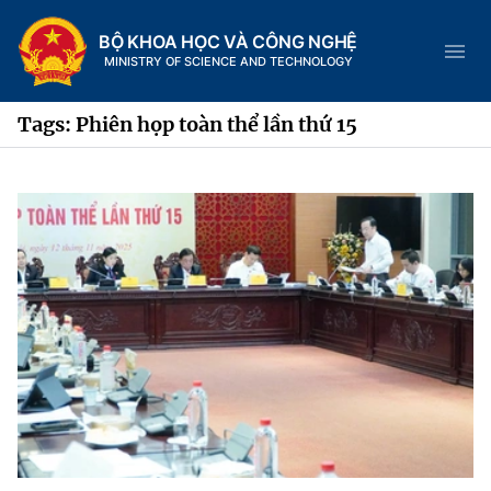
BỘ KHOA HỌC VÀ CÔNG NGHỆ
MINISTRY OF SCIENCE AND TECHNOLOGY
Tags: Phiên họp toàn thể lần thứ 15
Danh mục
Trang chủ
Giới thiệu
Chức năng nhiệm vụ
Tin tức sự kiện
Dịch vụ công
Cơ cấu tổ chức
Khoa học và Công nghệ
Hệ thống văn bản
Lịch sử phát triển
Đổi mới sáng tạo