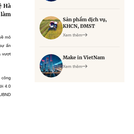
ệ Hà
 làm
Sản phẩm dịch vụ,
KHCN, ĐMST
Xem thêm
ả vượt
Make in VietNam
Xem thêm