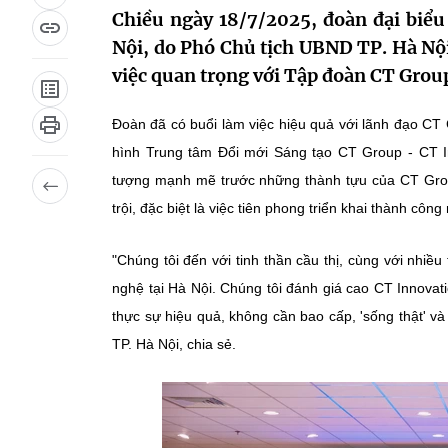
Chiều ngày 18/7/2025, đoàn đại biể
Nội, do Phó Chủ tịch UBND TP. Hà Nộ
việc quan trọng với Tập đoàn CT Grou
hình Trung tâm Đổi mới Sáng tạo CT Group - CT Innovation Hub 4.0. ‏Tại buổi làm việc, 
tượng mạnh mẽ trước những thành tựu của CT Grou
nghệ tại Hà Nội. Chúng tôi đánh giá cao CT Innovation Hub 4.0 của CT Group. Một ‏‏
thực sự hiệu quả, không cần bao cấp, 'sống thật' và được thị trường đón nhận…
TP. Hà Nội, chia sẻ.