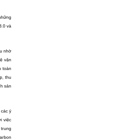
3.0 và
hệ vận
n toàn
thu
nh sản
i việc
 trung
carbon