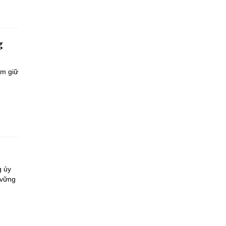
g
ắm giữ
-
g ủy
 vững