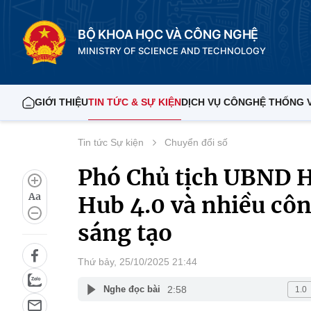
BỘ KHOA HỌC VÀ CÔNG NGHỆ
MINISTRY OF SCIENCE AND TECHNOLOGY
GIỚI THIỆU
TIN TỨC & SỰ KIỆN
DỊCH VỤ CÔNG
HỆ THỐNG 
Tin tức Sự kiện
Chuyển đổi số
Phó Chủ tịch UBND H
Aa
Hub 4.0 và nhiều côn
sáng tạo
Thứ bảy, 25/10/2025 21:44
2:58
Nghe đọc bài