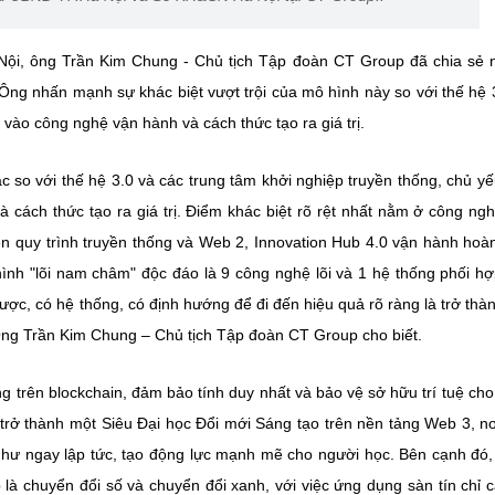
. Ông nhấn mạnh sự khác biệt vượt trội của mô hình này so với thế hệ 
à cách thức tạo ra giá trị. Điểm khác biệt rõ rệt nhất nằm ở công ng
ên quy trình truyền thống và Web 2, Innovation Hub 4.0 vận hành hoà
h "lõi nam châm" độc đáo là 9 công nghệ lõi và 1 hệ thống phối hợp, ‏‏
ược, có hệ thống, có định hướng để đi đến hiệu quả rõ ràng là trở thà
 trở thành một Siêu Đại học Đổi mới Sáng tạo trên nền tảng Web 3, nơ
ần như ngay lập tức, tạo động lực mạnh mẽ cho người học. Bên cạnh đó,
 là chuyển đổi số và chuyển đổi xanh, với việc ứng dụng sàn tín chỉ 