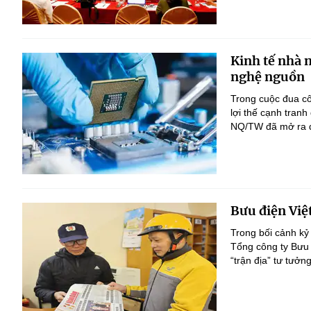
Kinh tế nhà 
nghệ nguồn
Trong cuộc đua c
lợi thế cạnh tranh
NQ/TW đã mở ra đị
Bưu điện Việ
Trong bối cảnh kỷ
Tổng công ty Bưu 
“trận địa” tư tưởn