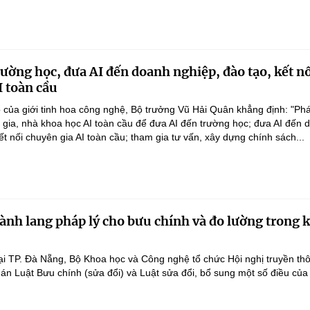
rường học, đưa AI đến doanh nghiệp, đào tạo, kết n
I toàn cầu
 của giới tinh hoa công nghệ, Bộ trưởng Vũ Hải Quân khẳng định: "Phá
n gia, nhà khoa học AI toàn cầu để đưa AI đến trường học; đưa AI đến 
ết nối chuyên gia AI toàn cầu; tham gia tư vấn, xây dựng chính sách...
ành lang pháp lý cho bưu chính và đo lường trong 
ại TP. Đà Nẵng, Bộ Khoa học và Công nghệ tổ chức Hội nghị truyền th
 án Luật Bưu chính (sửa đổi) và Luật sửa đổi, bổ sung một số điều của