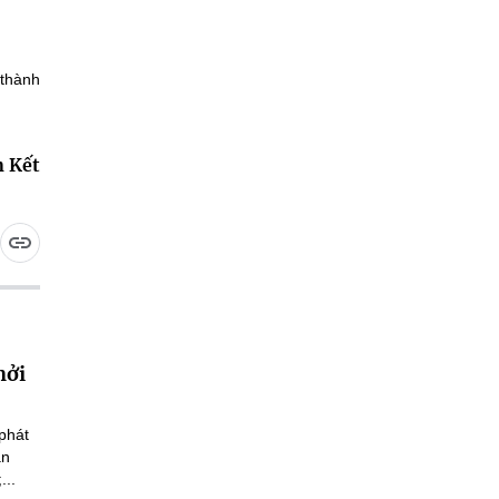
n Kết
hởi
phát
an
...