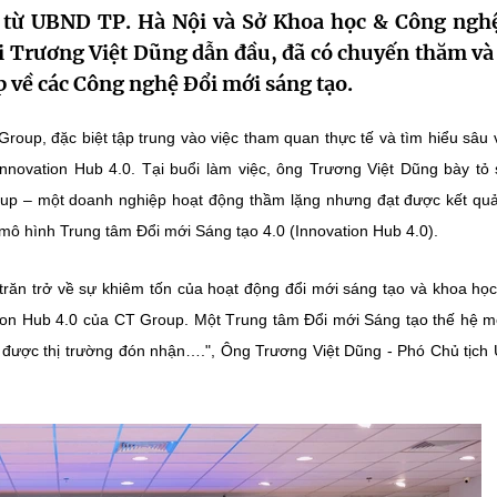
u từ UBND TP. Hà Nội và Sở Khoa học & Công ngh
i Trương Việt Dũng dẫn đầu, đã có chuyến thăm và
p về các Công nghệ Đổi mới sáng tạo.
ông Trương Việt Dũng bày tỏ sự ấn
p – một doanh nghiệp hoạt động thầm lặng nhưng đạt được kết qu
T‏‏rung tâm ‏‏Đ‏‏ổi mới ‏‏S‏‏áng tạo thế hệ mới 4.0
.", ‏‏Ông Trương Việt Dũng - Phó Chủ tịch UBND