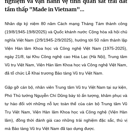
nghiệm và vận hành vệ tinh quan sát trái đất
MST IOFFICE
Văn bản QPPL
tầm thấp "Made in Vietnam"...
Sở Khoa học và Công nghệ
Chuyển đổi số
THỐNG KÊ
Văn bản chỉ đạo điều hành
Bưu chính, Viễn thông
Nhân dịp kỷ niệm 80 năm Cách mạng Tháng Tám thành công
(19/8/1945-19/8/2025) và Quốc khánh nước Cộng hòa xã hội chủ
Multimedia
Khoa học và Công nghệ
Lấy ý kiến người dân về dự thảo VBQPPL
Sở hữu trí tuệ
nghĩa Việt Nam (2/9/1945-2/9/2025), hướng tới 50 năm thành lập
THƯ ĐIỆN TỬ
Viện Hàn lâm Khoa học và Công nghệ Việt Nam (1975-2025),
Đổi mới sáng tạo
Tiêu chuẩn, đo lường, chất lượng
ngày 21/8, tại Khu Công nghệ cao Hòa Lạc (Hà Nội), Trung tâm
Khác
Chuyển đổi số
Vũ trụ Việt Nam, Viện Hàn lâm Khoa học và Công nghệ Việt Nam,
Năng lượng nguyên tử
Videos
đã tổ chức Lễ Khai trương Bảo tàng Vũ trụ Việt Nam.
Bưu chính, Viễn thông
Tin tổng hợp
Infographic
Gặp gỡ cán bộ, nhân viên Trung tâm Vũ trụ Việt Nam tại sự kiện,
Sở hữu trí tuệ
Tin địa phương
Phó Thủ tướng Nguyễn Chí Dũng bày tỏ ấn tượng, khâm phục và
Ảnh
tự hào đối với những nỗ lực toàn thể của cán bộ Trung tâm Vũ
Tiêu chuẩn, đo lường, chất lượng
Voice
Trụ Việt Nam, Viện Hàn lâm Khoa học và Công nghệ (Viện Hàn
lâm), đồng thời đánh giá cao những trải nghiệm đặc sắc, thú vị
Năng lượng nguyên tử
Nhiệm vụ trọng tâm
mà Bảo tàng Vũ trụ Việt Nam đã tạo dựng được.