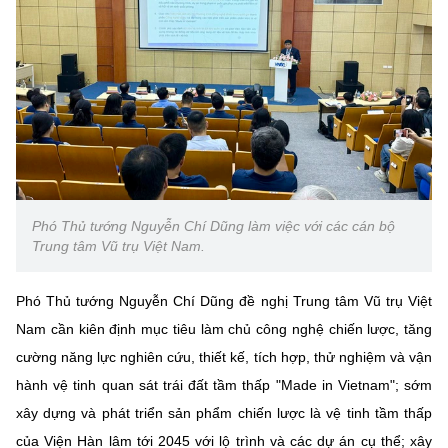
(Ghi rõ nguồn "https://mst.gov.vn" khi phát hành lại thông tin từ
website này)
Phó Thủ tướng Nguyễn Chí Dũng làm việc với các cán bộ
Trung tâm Vũ trụ Việt Nam.
Phó Thủ tướng Nguyễn Chí Dũng đề nghị Trung tâm Vũ trụ Việt
Nam cần kiên định mục tiêu làm chủ công nghệ chiến lược, tăng
cường năng lực nghiên cứu, thiết kế, tích hợp, thử nghiệm và vận
hành vệ tinh quan sát trái đất tầm thấp "Made in Vietnam"; sớm
xây dựng và phát triển sản phẩm chiến lược là vệ tinh tầm thấp
của Viện Hàn lâm tới 2045 với lộ trình và các dự án cụ thể; xây