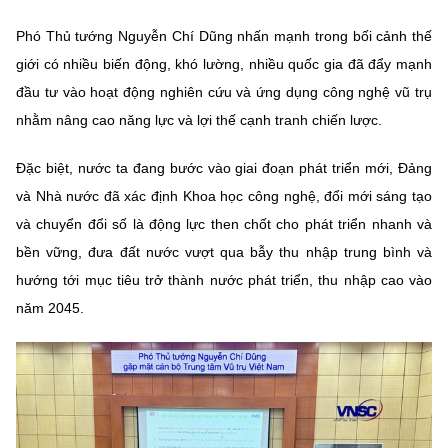
Chọn ngôn ngữ
Phó Thủ tướng Nguyễn Chí Dũng nhấn mạnh trong bối cảnh thế
Vietnamese
English
giới có nhiều biến động, khó lường, nhiều quốc gia đã đẩy mạnh
đầu tư vào hoạt động nghiên cứu và ứng dụng công nghệ vũ trụ
nhằm nâng cao năng lực và lợi thế cạnh tranh chiến lược.
BỘ KHOA HỌC VÀ CÔNG NGHỆ
Đặc biệt, nước ta đang bước vào giai đoạn phát triển mới, Đảng
MINISTRY OF SCIENCE AND TECHNOLOGY
và Nhà nước đã xác định Khoa học công nghệ, đổi mới sáng tạo
Điều khoản sử dụng
Theo dõi MST:
Góp ý
và chuyển đổi số là động lực then chốt cho phát triển nhanh và
bền vững, đưa đất nước vượt qua bẫy thu nhập trung bình và
Cơ quan chủ quản: Bộ Khoa học và Công nghệ (MST)
hướng tới mục tiêu trở thành nước phát triển, thu nhập cao vào
Chịu trách nhiệm nội dung: Nguyễn Thị Hải Hằng
năm 2045.
Giám đốc Trung tâm Truyền thông Khoa học và Công nghệ.
Liên hệ
Địa chỉ: Ban Biên tập Cổng TTĐT - 18 Nguyễn Du, TP. Hà Nội
Điện thoại: 024 3936 9506
Email:
stc@mst.gov.vn
©2026 Bản quyền thuộc Bộ Khoa Học và Công Nghệ