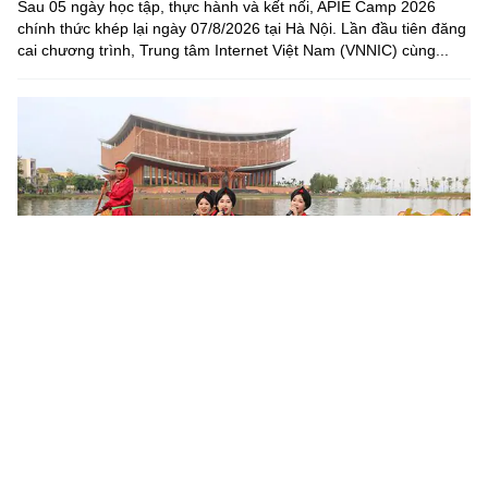
Sau 05 ngày học tập, thực hành và kết nối, APIE Camp 2026
chính thức khép lại ngày 07/8/2026 tại Hà Nội. Lần đầu tiên đăng
cai chương trình, Trung tâm Internet Việt Nam (VNNIC) cùng...
Khoa học, công nghệ mở đường khai thác nguồn lực văn
hóa
Sau 6 tháng triển khai Nghị quyết số 80-NQ/TW của Bộ Chính trị,