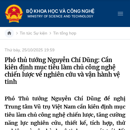
BỘ KHOA HỌC VÀ CÔNG NGHỆ
MINISTRY OF SCIENCE AND TECHNOLOGY
Tin tức Sự kiện
Tin tổng hợp
Thứ bảy, 25/10/2025 19:59
Danh mục
Phó thủ tướng Nguyễn Chí Dũng: Cần
kiên định mục tiêu làm chủ công nghệ
Trang chủ
chiến lược về nghiên cứu và vận hành vệ
tinh
Giới thiệu
Chức năng nhiệm vụ
Tin tức sự kiện
Phó Thủ tướng Nguyễn Chí Dũng đề nghị
Trung tâm Vũ trụ Việt Nam cần kiên định mục
Dịch vụ công
Cơ cấu tổ chức
Khoa học và Công nghệ
tiêu làm chủ công nghệ chiến lược, tăng cường
năng lực nghiên cứu, thiết kế, tích hợp, thử
Hệ thống văn bản
Lịch sử phát triển
Đổi mới sáng tạo