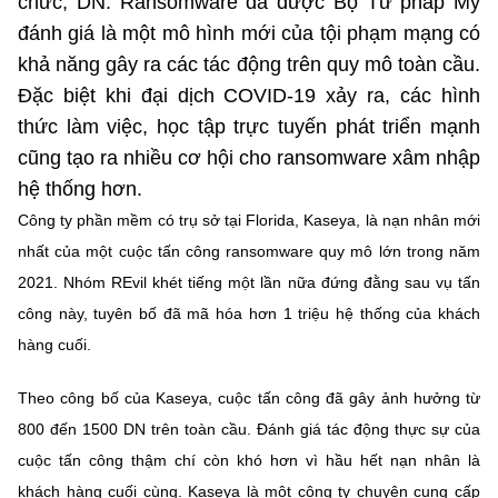
chức, DN. Ransomware đã được Bộ Tư pháp Mỹ
Chọn ngôn ngữ
đánh giá là một mô hình mới của tội phạm mạng có
Vietnamese
English
khả năng gây ra các tác động trên quy mô toàn cầu.
Đặc biệt khi đại dịch COVID-19 xảy ra, các hình
thức làm việc, học tập trực tuyến phát triển mạnh
cũng tạo ra nhiều cơ hội cho ransomware xâm nhập
BỘ KHOA HỌC VÀ CÔNG NGHỆ
hệ thống hơn.
MINISTRY OF SCIENCE AND TECHNOLOGY
Công ty phần mềm có trụ sở tại Florida, Kaseya, là nạn nhân mới
Điều khoản sử dụng
Theo dõi MST:
Góp ý
nhất của một cuộc tấn công ransomware quy mô lớn trong năm
2021. Nhóm REvil khét tiếng một lần nữa đứng đằng sau vụ tấn
Cơ quan chủ quản: Bộ Khoa học và Công nghệ (MST)
công này, tuyên bố đã mã hóa hơn 1 triệu hệ thống của khách
Chịu trách nhiệm nội dung: Nguyễn Thị Hải Hằng
hàng cuối.
Giám đốc Trung tâm Truyền thông Khoa học và Công nghệ.
Liên hệ
Theo công bố của Kaseya, cuộc tấn công đã gây ảnh hưởng từ
Địa chỉ: Ban Biên tập Cổng TTĐT - 18 Nguyễn Du, TP. Hà Nội
800 đến 1500 DN trên toàn cầu. Đánh giá tác động thực sự của
Điện thoại: 024 3936 9506
Email:
stc@mst.gov.vn
cuộc tấn công thậm chí còn khó hơn vì hầu hết nạn nhân là
©2026 Bản quyền thuộc Bộ Khoa Học và Công Nghệ
khách hàng cuối cùng. Kaseya là một công ty chuyên cung cấp