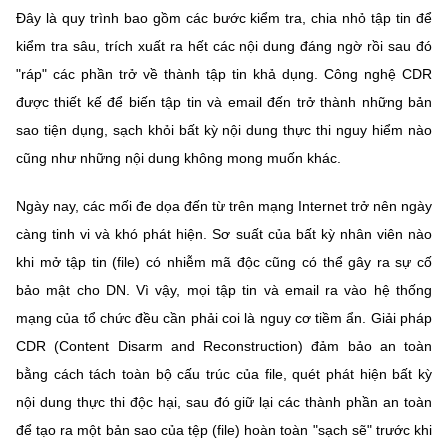
Đây là quy trình bao gồm các bước kiểm tra, chia nhỏ tập tin để
kiểm tra sâu, trích xuất ra hết các nội dung đáng ngờ rồi sau đó
"ráp" các phần trở về thành tập tin khả dụng. Công nghệ CDR
được thiết kế để biến tập tin và email đến trở thành những bản
sao tiện dụng, sạch khỏi bất kỳ nội dung thực thi nguy hiểm nào
cũng như những nội dung không mong muốn khác.
Ngày nay, các mối đe dọa đến từ trên mạng Internet trở nên ngày
càng tinh vi và khó phát hiện. Sơ suất của bất kỳ nhân viên nào
khi mở tập tin (file) có nhiễm mã độc cũng có thể gây ra sự cố
bảo mật cho DN. Vì vậy, mọi tập tin và email ra vào hệ thống
mạng của tổ chức đều cần phải coi là nguy cơ tiềm ẩn. Giải pháp
CDR (Content Disarm and Reconstruction) đảm bảo an toàn
bằng cách tách toàn bộ cấu trúc của file, quét phát hiện bất kỳ
nội dung thực thi độc hại, sau đó giữ lại các thành phần an toàn
để tạo ra một bản sao của tệp (file) hoàn toàn "sạch sẽ" trước khi