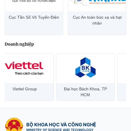
Cục Tần Số Vô Tuyến Điện
Cục An toàn bức xạ và hạt
nhân
Doanh nghiệp
Đại học Bách Khoa, TP
Bưu điện Việt Nam –
Công
HCM
Vietnam Post
BỘ KHOA HỌC VÀ CÔNG NGHỆ
MINISTRY OF SCIENCE AND TECHNOLOGY