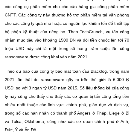
(Ghi rõ nguồn "https://mst.gov.vn" khi phát hành lại thông tin từ
các công cụ phần mềm cho các cửa hàng gia công phần mềm
website này)
CNTT. Các công ty này thường hỗ trợ phần mềm tại văn phòng
cho các công ty quá nhỏ hoặc có nguồn lực khiêm tốn để thiết lập
bộ phận kỹ thuật của riêng họ. Theo TechCrunch, vụ tấn công
nhắm mục tiêu vào khoảng 1500 DN và đòi tiền chuộc lên tới 70
triệu USD này chỉ là một trong số hàng trăm cuộc tấn công
ransomware được công khai vào năm 2021.
Theo dự báo của công ty bảo mật toàn cầu Blackfog, trong năm
2021 tổn thất do ransomware gây ra trên thế giới là 6.000 tỷ
USD, so với 3 ngàn tỷ USD năm 2015. Số liệu thống kê của công
ty này cũng cho thấy cho thấy các cơ quan bị tấn công tống tiền
nhiều nhất thuộc các lĩnh vực: chính phủ, giáo dục và dịch vụ,
trong số các nạn nhân có thành phố Angers ở Pháp, Liege ở Bỉ
và Tulsa, Oklahoma, cũng như các cơ quan chính phủ ở Anh,
Đức, Ý và Ấn Độ.