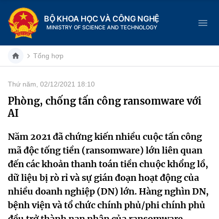
BỘ KHOA HỌC VÀ CÔNG NGHỆ
MINISTRY OF SCIENCE AND TECHNOLOGY
Tổng hợp
Thứ năm, 02/12/2021 18:10
Danh mục
Phòng, chống tấn công ransomware với
AI
Trang chủ
Năm 2021 đã chứng kiến ​​nhiều cuộc tấn công
Giới thiệu
mã độc tống tiền (ransomware) lớn liên quan
Chức năng nhiệm vụ
Tin tức sự kiện
đến các khoản thanh toán tiền chuộc khổng lồ,
dữ liệu bị rò rỉ và sự gián đoạn hoạt động của
Dịch vụ công
Cơ cấu tổ chức
Khoa học và Công nghệ
nhiều doanh nghiệp (DN) lớn. Hàng nghìn DN,
bệnh viện và tổ chức chính phủ/phi chính phủ
Hệ thống văn bản
Lịch sử phát triển
Đổi mới sáng tạo
đều trở thành nạn nhân của ransomware.