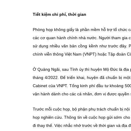
Tiết kiệm chi phí, thời gian
Phòng họp không giấy là phần mềm hỗ trợ tổ chức c
các cơ quan hành chính nhà nước. Người tham gia cuộ
sử dụng nhiều văn bản cồng kềnh như trước đây. 
chính viễn thông Việt Nam (VNPT) hoặc Tập đoàn Côn
Ở Quảng Ngãi, sau Tỉnh ủy thì huyện Mộ Đức là địa p
tháng 4/2022. Để triển khai, huyện đã chuẩn bị mộ
Cabinet của VNPT. Tổng kinh phí đầu tư khoảng 500
vận hành dành cho các cá nhân, đơn vị được quyền
Trước mỗi cuộc họp, bộ phận phụ trách chuẩn bị nội d
họp nghiên cứu. Thông tin về cuộc họp gửi sớm cho
đi thay thế. Việc nhắc nhở trước về thời gian và địa