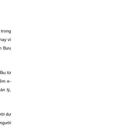
 trong
hay vì
àn Bưu
đầu từ
mềm e-
ản lý,
ười dự
 người