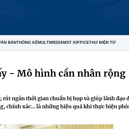
VĂN BẢN
THỐNG KÊ
MULTIMEDIA
MST IOFFICE
THƯ ĐIỆN TỬ
y - Mô hình cần nhân rộng
í; rút ngắn thời gian chuẩn bị họp và giúp lãnh đạo 
g, chính xác... là những hiệu quả khi thực hiện ph