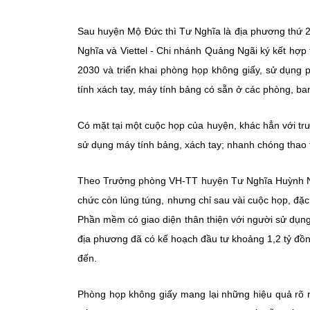
Sau huyện Mộ Đức thì Tư Nghĩa là địa phương thứ 2
Nghĩa và Viettel - Chi nhánh Quảng Ngãi ký kết hợp
2030 và triển khai phòng họp không giấy, sử dụng
tính xách tay, máy tính bảng có sẵn ở các phòng, ba
Có mặt tại một cuộc họp của huyện, khác hẳn với trướ
sử dụng máy tính bảng, xách tay; nhanh chóng thao tá
Theo Trưởng phòng VH-TT huyện Tư Nghĩa Huỳnh Ngọc
chức còn lúng túng, nhưng chỉ sau vài cuộc họp, đặc 
Phần mềm có giao diện thân thiện với người sử dụng
địa phương đã có kế hoạch đầu tư khoảng 1,2 tỷ đồng
đến.
Phòng họp không giấy mang lại những hiệu quả rõ rệ