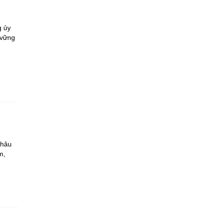
g ủy
 vững
Châu
m,