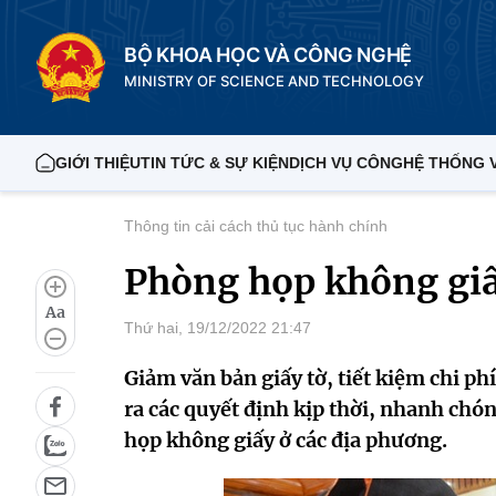
BỘ KHOA HỌC VÀ CÔNG NGHỆ
MINISTRY OF SCIENCE AND TECHNOLOGY
GIỚI THIỆU
TIN TỨC & SỰ KIỆN
DỊCH VỤ CÔNG
HỆ THỐNG 
Thông tin cải cách thủ tục hành chính
Phòng họp không giấ
Aa
Thứ hai, 19/12/2022 21:47
Giảm văn bản giấy tờ, tiết kiệm chi ph
ra các quyết định kịp thời, nhanh chón
họp không giấy ở các địa phương.