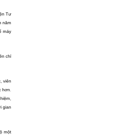
yện Tư
ến năm
số máy
ên chỉ
, viên
c hơn.
ghiệm,
i gian
lộ một