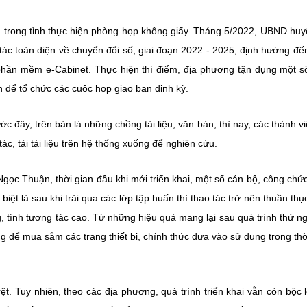
 trong tỉnh thực hiện phòng họp không giấy. Tháng 5/2022, UBND hu
 tác toàn diện về chuyển đổi số, giai đoạn 2022 - 2025, định hướng đ
 phần mềm e-Cabinet. Thực hiện thí điểm, địa phương tận dụng một 
n để tổ chức các cuộc họp giao ban định kỳ.
c đây, trên bàn là những chồng tài liệu, văn bản, thì nay, các thành vi
c, tải tài liệu trên hệ thống xuống để nghiên cứu.
 Thuận, thời gian đầu khi mới triển khai, một số cán bộ, công chức
biệt là sau khi trải qua các lớp tập huấn thì thao tác trở nên thuần thụ
, tính tương tác cao. Từ những hiệu quả mang lại sau quá trình thử n
 để mua sắm các trang thiết bị, chính thức đưa vào sử dụng trong thờ
t. Tuy nhiên, theo các địa phương, quá trình triển khai vẫn còn bộc 