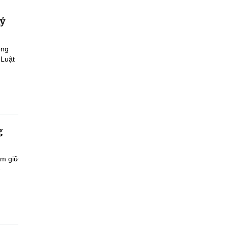
kỷ
ông
 Luật
g
ắm giữ
-