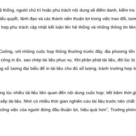
ệ thống, người chủ trì hoặc phụ trách nội dung sẽ điểm danh, kiểm tra
ểu quyết, lãnh đạo và các thành viên thuận lợi trong việc trao đổi, tươ
 hợp phụ trách cập nhật kết luận lên hệ thống và những thông tin liê
ờng, với những cuộc họp thông thường trước đây, địa phương tốn
 công in ấn, sao chép tài liệu phục vụ. Khi phân phát tài liệu, đôi lúc b
 số lượng đại biểu để in tài liệu cho đủ số lượng, tránh trường hợp b
ng lúc nhiều tài liệu liên quan đến nội dung cuộc họp; tiết kiệm thời g
xếp tài liệu. Nhờ có nhiều thời gian nghiên cứu tài liệu trước nên chất
ý công việc của người đứng đầu thuận lợi, hiệu quả hơn”, Trưởng phò