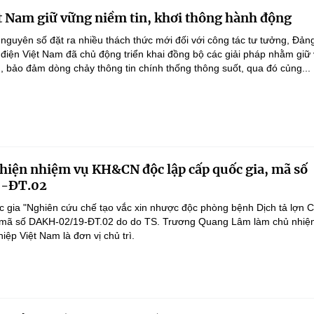
t Nam giữ vững niềm tin, khơi thông hành động
 nguyên số đặt ra nhiều thách thức mới đối với công tác tư tưởng, Đản
điện Việt Nam đã chủ động triển khai đồng bộ các giải pháp nhằm giữ
g, bảo đảm dòng chảy thông tin chính thống thông suốt, qua đó củng...
 hiện nhiệm vụ KH&CN độc lập cấp quốc gia, mã số
-ĐT.02
 gia "Nghiên cứu chế tạo vắc xin nhược độc phòng bệnh Dịch tả lợn 
", mã số DAKH-02/19-ĐT.02 do do TS. Trương Quang Lâm làm chủ nhiệ
ệp Việt Nam là đơn vị chủ trì.