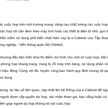
ác cuộc họp trên môi trường mạng, nâng cao chất lượng các cuộc họp
c họp chỉ cần đem theo máy tính hoặc các thiết bị điện tử nhỏ, gọn t
Phần mềm sử dụng phổ biến nhất hiện nay là e-Cabinet của Tập đo
g nghiệp - Viễn thông quân đội (Viettel).
hương đầu tiên triển khai thí điểm mô hình cho một số cuộc họp, bắt 
t phòng họp khang trang, trang bị 25 máy tính bảng, sử dụng phần 
 triệu đồng. Cùng với đó, huyện cũng ban hành quy định chung về qu
 sử dụng.
ung, tài liệu số liên quan, cập nhật lên hệ thống của e-Cabinet để ng
 người được cấp quyền dự họp, xác nhận tham gia, báo vắng hoặc cử
 điểm giúp người dự họp không bỏ sót cuộc họp.