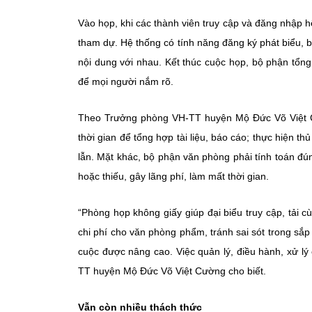
Vào họp, khi các thành viên truy cập và đăng nhập h
tham dự. Hệ thống có tính năng đăng ký phát biểu, bi
nội dung với nhau. Kết thúc cuộc họp, bộ phận tổng
để mọi người nắm rõ.
Theo Trưởng phòng VH-TT huyện Mộ Đức Võ Việt Cư
thời gian để tổng hợp tài liệu, báo cáo; thực hiện thủ
lẫn. Mặt khác, bộ phận văn phòng phải tính toán đúng
hoặc thiếu, gây lãng phí, làm mất thời gian.
“Phòng họp không giấy giúp đại biểu truy cập, tải cù
chi phí cho văn phòng phẩm, tránh sai sót trong sắp 
cuộc được nâng cao. Việc quản lý, điều hành, xử l
TT huyện Mộ Đức Võ Việt Cường cho biết.
Vẫn còn nhiều thách thức