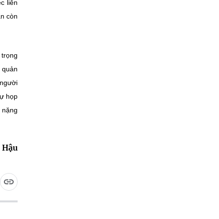
c liên
ẫn còn
 trọng
c quản
 người
dự họp
h nặng
 Hậu