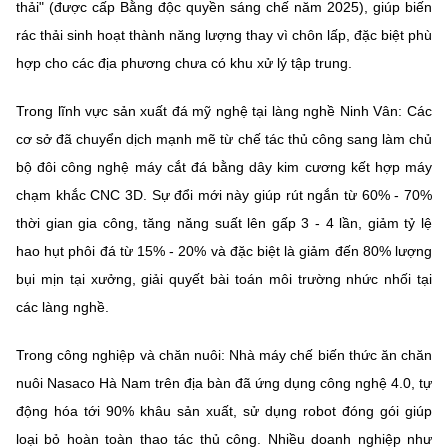
thải" (được cấp Bằng độc quyền sáng chế năm 2025), giúp biến
rác thải sinh hoạt thành năng lượng thay vì chôn lấp, đặc biệt phù
hợp cho các địa phương chưa có khu xử lý tập trung.
Trong lĩnh vực sản xuất đá mỹ nghệ tại làng nghề Ninh Vân: Các
cơ sở đã chuyển dịch mạnh mẽ từ chế tác thủ công sang làm chủ
bộ đôi công nghệ máy cắt đá bằng dây kim cương kết hợp máy
chạm khắc CNC 3D. Sự đổi mới này giúp rút ngắn từ 60% - 70%
thời gian gia công, tăng năng suất lên gấp 3 - 4 lần, giảm tỷ lệ
hao hụt phôi đá từ 15% - 20% và đặc biệt là giảm đến 80% lượng
bụi mịn tại xưởng, giải quyết bài toán môi trường nhức nhối tại
các làng nghề.
Trong công nghiệp và chăn nuôi: Nhà máy chế biến thức ăn chăn
nuôi Nasaco Hà Nam trên địa bàn đã ứng dụng công nghệ 4.0, tự
động hóa tới 90% khâu sản xuất, sử dụng robot đóng gói giúp
loại bỏ hoàn toàn thao tác thủ công. Nhiều doanh nghiệp như