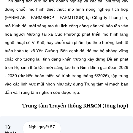
Tỉnh đang tích cực hỗ trợ doanh nghiệp và các xã, phường xây
dựng chuỗi mô hình thiết thực: mô hình nông nghiệp tích hợp
(FARMLAB – FARMSHOP – FARMTOUR) tại Công ty Thung La;
mô hình đổi mới sáng tạo du lịch cộng đồng gắn với bảo tồn văn
hóa người Mường tại xã Cúc Phương; phát triển mô hình làng
nghệ thuật số Vị Khê; hay chuỗi sản phẩm lạc theo hướng kinh tế
tuần hoàn tại xã Yên Cường. Bên cạnh đó, để tạo bệ phóng vững
chắc cho tương lai, tỉnh đang khẩn trương xây dựng Đề án phát
triển Hệ sinh thái Đổi mới sáng tạo tỉnh Ninh Bình giai đoạn 2026
- 2030 (dự kiến hoàn thiện và trình trong tháng 6/2026), tập trung
vào các lĩnh vực mũi nhọn như xây dựng Trung tâm vi mạch bán
dẫn và Trung tâm nghiên cứu dược liệu.
Trung tâm Truyền thông KH&CN (tổng hợp)
Nghị quyết 57
Từ
khoá: