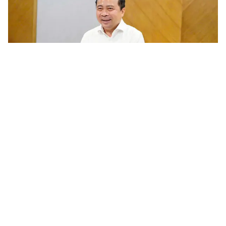
Chương trình nghiên cứu khoa học cơ bản cần gắn với phát
triển công nghệ chiến lược của quốc gia
Trước yêu cầu khoa học và công nghệ phục vụ phát triển công
nghệ chiến lược và nâng cao năng lực cạnh tranh quốc gia, ngày
5/8/2026 Bộ KH&CN tổ chức tham vấn các chuyên gia, nhà...