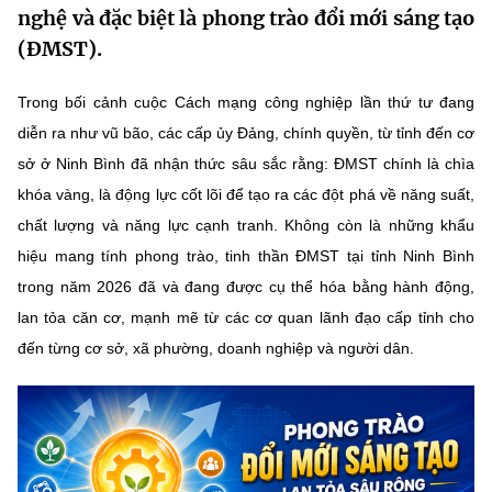
nghệ và đặc biệt là phong trào đổi mới sáng tạo
MST IOFFICE
Văn bản QPPL
Sở Khoa học và Công nghệ
Chuyển đổi số
(ĐMST).
THỐNG KÊ
Văn bản chỉ đạo điều hành
Bưu chính, Viễn thông
Trong bối cảnh cuộc Cách mạng công nghiệp lần thứ tư đang
Multimedia
Khoa học và Công nghệ
diễn ra như vũ bão, các cấp ủy Đảng, chính quyền, từ tỉnh đến cơ
Lấy ý kiến người dân về dự thảo VBQPPL
Sở hữu trí tuệ
sở ở Ninh Bình đã nhận thức sâu sắc rằng: ĐMST chính là chìa
THƯ ĐIỆN TỬ
Đổi mới sáng tạo
Tiêu chuẩn, đo lường, chất lượng
khóa vàng, là động lực cốt lõi để tạo ra các đột phá về năng suất,
Khác
chất lượng và năng lực cạnh tranh. Không còn là những khẩu
Chuyển đổi số
Năng lượng nguyên tử
hiệu mang tính phong trào, tinh thần ĐMST tại tỉnh Ninh Bình
Videos
trong năm 2026 đã và đang được cụ thể hóa bằng hành động,
Bưu chính, Viễn thông
Tin tổng hợp
Infographic
lan tỏa căn cơ, mạnh mẽ từ các cơ quan lãnh đạo cấp tỉnh cho
Sở hữu trí tuệ
đến từng cơ sở, xã phường, doanh nghiệp và người dân.
Tin địa phương
Ảnh
Tiêu chuẩn, đo lường, chất lượng
Voice
Năng lượng nguyên tử
Nhiệm vụ trọng tâm