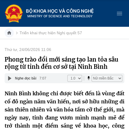
BỘ KHOA HỌC VÀ CÔNG NGHỆ
MINISTRY OF SCIENCE AND TECHNOLOGY
Triển khai thực hiện Nghị quyết 57
Thứ tư, 24/06/2026 11:06
Danh mục
Phong trào đổi mới sáng tạo lan tỏa sâu
rộng từ tỉnh đến cơ sở tại Ninh Bình
Trang chủ
Nghe đọc bài
7:07
Giới thiệu
Ninh Bình không chỉ được biết đến là vùng đất
Chức năng nhiệm vụ
Tin tức sự kiện
cố đô ngàn năm văn hiến, nơi sở hữu những di
Dịch vụ công
sản thiên nhiên và văn hóa tầm cỡ thế giới, mà
Cơ cấu tổ chức
Khoa học và Công nghệ
ngày nay, tỉnh đang vươn mình mạnh mẽ để
Hệ thống văn bản
Lịch sử phát triển
Đổi mới sáng tạo
trở thành một điểm sáng về khoa học, công