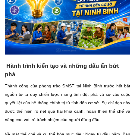
Chọn ngôn ngữ
Vietnamese
English
BỘ KHOA HỌC VÀ CÔNG NGHỆ
MINISTRY OF SCIENCE AND TECHNOLOGY
Điều khoản sử dụng
Theo dõi MST:
Góp ý
Hành trình kiến tạo và những dấu ấn bứt
phá
Cơ quan chủ quản: Bộ Khoa học và Công nghệ (MST)
Thành công của phong trào ĐMST tại Ninh Bình trước hết bắt
Chịu trách nhiệm nội dung: Nguyễn Thị Hải Hằng
nguồn từ tư duy chiến lược mang tính đột phá và sự vào cuộc
Giám đốc Trung tâm Truyền thông Khoa học và Công nghệ.
quyết liệt của hệ thống chính trị từ tỉnh đến cơ sở. Sự chỉ đạo này
Liên hệ
Địa chỉ: Ban Biên tập Cổng TTĐT - 18 Nguyễn Du, TP. Hà Nội
được thể hiện rõ nét qua hai khía cạnh: hoàn thiện thể chế và
Điện thoại: 024 3936 9506
nâng cao vai trò trách nhiệm của người đứng đầu.
Email:
stc@mst.gov.vn
©2026 Bản quyền thuộc Bộ Khoa Học và Công Nghệ
Về mặt thể chế và cụ thể hóa mục tiêu: Ngay từ đầu năm, Ban