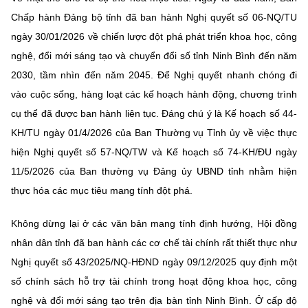
(Ghi rõ nguồn "https://mst.gov.vn" khi phát hành lại thông tin từ
Chấp hành Đảng bộ tỉnh đã ban hành Nghị quyết số 06-NQ/TU
website này)
ngày 30/01/2026 về chiến lược đột phá phát triển khoa học, công
nghệ, đổi mới sáng tạo và chuyển đổi số tỉnh Ninh Bình đến năm
2030, tầm nhìn đến năm 2045. Để Nghị quyết nhanh chóng đi
vào cuộc sống, hàng loạt các kế hoạch hành động, chương trình
cụ thể đã được ban hành liên tục. Đáng chú ý là Kế hoạch số 44-
KH/TU ngày 01/4/2026 của Ban Thường vụ Tỉnh ủy về việc thực
hiện Nghị quyết số 57-NQ/TW và Kế hoạch số 74-KH/ĐU ngày
11/5/2026 của Ban thường vụ Đảng ủy UBND tỉnh nhằm hiện
thực hóa các mục tiêu mang tính đột phá.
Không dừng lại ở các văn bản mang tính định hướng, Hội đồng
nhân dân tỉnh đã ban hành các cơ chế tài chính rất thiết thực như
Nghị quyết số 43/2025/NQ-HĐND ngày 09/12/2025 quy định một
số chính sách hỗ trợ tài chính trong hoạt động khoa học, công
nghệ và đổi mới sáng tạo trên địa bàn tỉnh Ninh Bình. Ở cấp độ