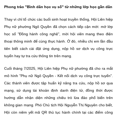
Chọn ngôn ngữ
Phong trào "Bình dân học vụ số" từ những lớp học gần dân
Vietnamese
English
Thay vì chỉ tổ chức các buổi sinh hoạt truyền thống, Hội Liên hiệp
Phụ nữ phường Ngô Quyền đã chọn cách tiếp cận mới: mở lớp
học số "Đồng hành công nghệ", mời hội viên mang theo điện
BỘ KHOA HỌC VÀ CÔNG NGHỆ
thoại thông minh để cùng thực hành. Ở đó, nhiều chị em lần đầu
MINISTRY OF SCIENCE AND TECHNOLOGY
tiên biết cách cài đặt ứng dụng, nộp hồ sơ dịch vụ công trực
Điều khoản sử dụng
Theo dõi MST:
Góp ý
tuyến hay tự tra cứu thông tin trên mạng.
Cuối tháng 7/2025, Hội Liên hiệp Phụ nữ phường đã cho ra mắt
Cơ quan chủ quản: Bộ Khoa học và Công nghệ (MST)
mô hình "Phụ nữ Ngô Quyền - Kết nối dịch vụ công trực tuyến".
Chịu trách nhiệm nội dung: Nguyễn Thị Hải Hằng
Các thành viên được tập huấn kỹ năng tra cứu, nộp hồ sơ qua
Giám đốc Trung tâm Truyền thông Khoa học và Công nghệ.
Liên hệ
mạng, sử dụng tài khoản định danh điện tử, đồng thời được
Địa chỉ: Ban Biên tập Cổng TTĐT - 18 Nguyễn Du, TP. Hà Nội
hướng dẫn nhận diện những chiêu trò lừa đảo phổ biến trên
Điện thoại: 024 3936 9506
không gian mạng. Phó Chủ tịch Hội Nguyễn Thị Nguyên cho biết,
Email:
stc@mst.gov.vn
Hội còn niêm yết mã QR thủ tục hành chính tại các điểm công
©2026 Bản quyền thuộc Bộ Khoa Học và Công Nghệ