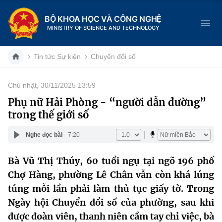
BỘ KHOA HỌC VÀ CÔNG NGHỆ
MINISTRY OF SCIENCE AND TECHNOLOGY
Tin tức Sự kiện
Chuyển đổi số
Chủ nhật, 30/11/2025 13:59
Danh mục
Phụ nữ Hải Phòng - “người dẫn đường”
trong thế giới số
Trang chủ
Nghe đọc bài
7:20
Giới thiệu
Bà Vũ Thị Thúy, 60 tuổi ngụ tại ngõ 196 phố
Chức năng nhiệm vụ
Tin tức sự kiện
Chợ Hàng, phường Lê Chân vẫn còn khá lúng
Dịch vụ công
túng mỗi lần phải làm thủ tục giấy tờ. Trong
Cơ cấu tổ chức
Khoa học và Công nghệ
Ngày hội Chuyển đổi số của phường, sau khi
Hệ thống văn bản
Lịch sử phát triển
Đổi mới sáng tạo
được đoàn viên, thanh niên cầm tay chỉ việc, bà