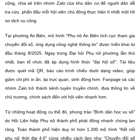
(Ghi rõ nguồn "https://mst.gov.vn" khi phát hành lại thông tin từ
cộng, chia sẻ trên nhóm Zalo của khu dân cư để người dân dễ
website này)
tra cứu, phấn đấu mỗi hội viên chủ động thực hiện ít nhất một hồ
sơ dịch vụ công.
Tại phường An Biên, mô hình "Phụ nữ An Biên tích cực tham gia
chuyển đổi số, ứng dụng công nghệ thông tin" được triển khai từ
đầu tháng 8/2025. Ngay trong Đại hội Phụ nữ phường lần thứ
nhất, ban tổ chức đã áp dụng hình thức "đại hội số": Tài liệu
được quét mã QR, báo cáo trình chiếu dưới dạng video, giúp
giảm chi phí in ấn, lại trực quan, sinh động hơn. Fanpage và các
nhóm Zalo trở thành kênh tuyên truyền chính, đưa thông tin về
chủ trương, chính sách đến với hội viên nhanh hơn.
Từ những hoạt động cụ thể đó, phong trào "Bình dân học vụ số"
do Hội Liên hiệp Phụ nữ thành phố phát động nhanh chóng lan
rộng. Toàn thành phố hiện duy trì hơn 1.200 mô hình "Kết nối
phụ nữ thời đại 4.0" cùng nhiều cách làm như "Chuyển đổi số