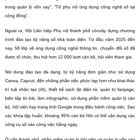
trong quản lý vốn vay", "Tổ phụ nữ ứng dụng công nghệ số tại
cộng đồng".
Ngoài ra, Hội Liên hiệp Phụ nữ thành phố cònxây dựng chương
trình đào tạo kỹ năng số khá toàn diện. Từ đầu năm 2025 đến
nay, 58 lớp về ứng dụng công nghệ thông tin, chuyển đổi số đã
được tổ chức, thu hút hơn 12.000 lượt cán bộ, hội viên tham gia.
Nội dung đào tạo đa dạng, từ kỹ năng đơn giản như sử dụng
Canva, Capcut, đến những phần việc phức tạp hơn như khai thác
trí tuệ nhân tạo (AI), thiết kế sách lật điện tử, quản trị fanpage,
biên tập tin bài, làm infographic, sử dụng phần mềm quản lý cán
bộ, hội viên hay trang tính Google trong điều hành công việc. Sau
các khóa tập huấn, khoảng 95% cán bộ Hội có thể vận dụng các
công cụ số vào công việc hằng ngày.
Ở cấp thành phố, phần mềm quản lý hội viên và quản lý vốn vay