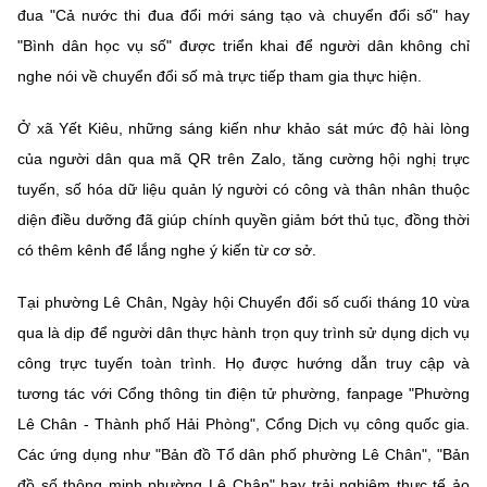
đua "Cả nước thi đua đổi mới sáng tạo và chuyển đổi số" hay
"Bình dân học vụ số" được triển khai để người dân không chỉ
nghe nói về chuyển đổi số mà trực tiếp tham gia thực hiện.
Ở xã Yết Kiêu, những sáng kiến như khảo sát mức độ hài lòng
của người dân qua mã QR trên Zalo, tăng cường hội nghị trực
tuyến, số hóa dữ liệu quản lý người có công và thân nhân thuộc
diện điều dưỡng đã giúp chính quyền giảm bớt thủ tục, đồng thời
có thêm kênh để lắng nghe ý kiến từ cơ sở.
Tại phường Lê Chân, Ngày hội Chuyển đổi số cuối tháng 10 vừa
qua là dịp để người dân thực hành trọn quy trình sử dụng dịch vụ
công trực tuyến toàn trình. Họ được hướng dẫn truy cập và
tương tác với Cổng thông tin điện tử phường, fanpage "Phường
Lê Chân - Thành phố Hải Phòng", Cổng Dịch vụ công quốc gia.
Các ứng dụng như "Bản đồ Tổ dân phố phường Lê Chân", "Bản
đồ số thông minh phường Lê Chân" hay trải nghiệm thực tế ảo