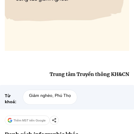
(Ghi rõ nguồn "https://mst.gov.vn" khi phát hành lại thông tin từ
website này)
Trung tâm Truyền thông KH&CN
Giảm nghèo, Phú Thọ
Từ
khoá:
Thêm MST trên Google