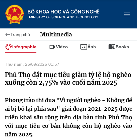
BỘ KHOA HỌC VÀ CÔNG NGHỆ
MINISTRY OF SCIENCE AND TECHNOLOGY
Multimedia
Trang chủ
Infographic
Video
Ảnh
Books
Danh mục
Thứ năm, 25/09/2025 01:57
Trang chủ
Phú Thọ đặt mục tiêu giảm tỷ lệ hộ nghèo
xuống còn 2,75% vào cuối năm 2025
Giới thiệu
Phong trào thi đua "Vì người nghèo - Không để
Chức năng nhiệm vụ
Tin tức sự kiện
ai bị bỏ lại phía sau" giai đoạn 2021-2025 được
Dịch vụ công
Cơ cấu tổ chức
Khoa học và Công nghệ
triển khai sâu rộng trên địa bàn tỉnh Phú Thọ
với mục tiêu cơ bản không còn hộ nghèo vào
Hệ thống văn bản
Lịch sử phát triển
Đổi mới sáng tạo
năm 2025.