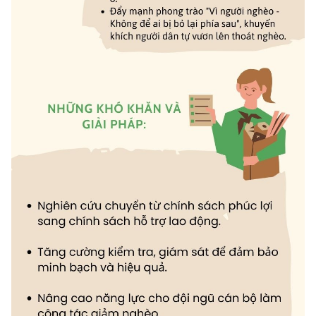
Chọn ngôn ngữ
Vietnamese
English
BỘ KHOA HỌC VÀ CÔNG NGHỆ
MINISTRY OF SCIENCE AND TECHNOLOGY
Điều khoản sử dụng
Theo dõi MST:
Góp ý
Cơ quan chủ quản: Bộ Khoa học và Công nghệ (MST)
Chịu trách nhiệm nội dung: Nguyễn Thị Hải Hằng
Giám đốc Trung tâm Truyền thông Khoa học và Công nghệ.
Liên hệ
Địa chỉ: Ban Biên tập Cổng TTĐT - 18 Nguyễn Du, TP. Hà Nội
Điện thoại: 024 3936 9506
Email:
stc@mst.gov.vn
©2026 Bản quyền thuộc Bộ Khoa Học và Công Nghệ