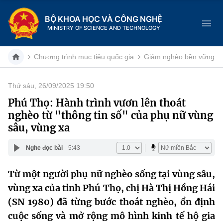
BỘ KHOA HỌC VÀ CÔNG NGHỆ
MINISTRY OF SCIENCE AND TECHNOLOGY
Chương trình mục tiêu quốc gia
Giảm nghèo bền vững
Thứ sáu, 26/09/2025 19:50
Danh mục
Phú Thọ: Hành trình vươn lên thoát
nghèo từ "thông tin số" của phụ nữ vùng
Trang chủ
sâu, vùng xa
Giới thiệu
Nghe đọc bài
5:43
Chức năng nhiệm vụ
Tin tức sự kiện
Từ một người phụ nữ nghèo sống tại vùng sâu,
vùng xa của tỉnh Phú Thọ, chị Hà Thị Hồng Hái
Dịch vụ công
Cơ cấu tổ chức
Khoa học và Công nghệ
(SN 1980) đã từng bước thoát nghèo, ổn định
Hệ thống văn bản
Lịch sử phát triển
Đổi mới sáng tạo
cuộc sống và mở rộng mô hình kinh tế hộ gia