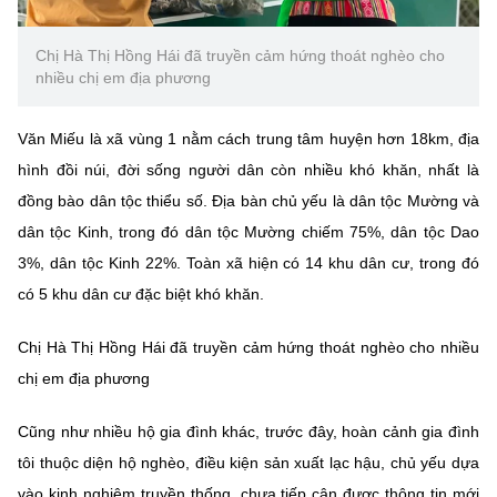
(Ghi rõ nguồn "https://mst.gov.vn" khi phát hành lại thông tin từ
website này)
Chị Hà Thị Hồng Hái đã truyền cảm hứng thoát nghèo cho
nhiều chị em địa phương
Văn Miếu là xã vùng 1 nằm cách trung tâm huyện hơn 18km, địa
hình đồi núi, đời sống người dân còn nhiều khó khăn, nhất là
đồng bào dân tộc thiểu số. Địa bàn chủ yếu là dân tộc Mường và
dân tộc Kinh, trong đó dân tộc Mường chiếm 75%, dân tộc Dao
3%, dân tộc Kinh 22%. Toàn xã hiện có 14 khu dân cư, trong đó
có 5 khu dân cư đặc biệt khó khăn.
Chị Hà Thị Hồng Hái đã truyền cảm hứng thoát nghèo cho nhiều
chị em địa phương
Cũng như nhiều hộ gia đình khác, trước đây, hoàn cảnh gia đình
tôi thuộc diện hộ nghèo, điều kiện sản xuất lạc hậu, chủ yếu dựa
vào kinh nghiệm truyền thống, chưa tiếp cận được thông tin mới