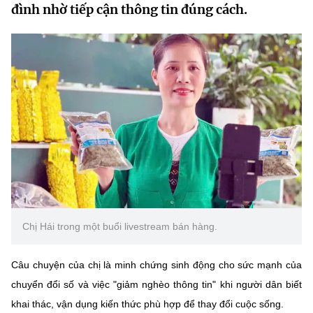
đình nhờ tiếp cận thông tin đúng cách.
MST IOFFICE
Văn bản QPPL
Sở Khoa học và Công nghệ
Chuyển đổi số
THỐNG KÊ
Văn bản chỉ đạo điều hành
Bưu chính, Viễn thông
Multimedia
Khoa học và Công nghệ
Lấy ý kiến người dân về dự thảo VBQPPL
Sở hữu trí tuệ
THƯ ĐIỆN TỬ
Đổi mới sáng tạo
Tiêu chuẩn, đo lường, chất lượng
Khác
Chuyển đổi số
Năng lượng nguyên tử
Videos
Bưu chính, Viễn thông
Tin tổng hợp
Infographic
Sở hữu trí tuệ
Tin địa phương
Chị Hái trong một buổi livestream bán hàng.
Ảnh
Tiêu chuẩn, đo lường, chất lượng
Voice
Câu chuyện của chị là minh chứng sinh động cho sức mạnh của
chuyển đổi số và việc "giảm nghèo thông tin" khi người dân biết
Năng lượng nguyên tử
Nhiệm vụ trọng tâm
khai thác, vận dụng kiến thức phù hợp để thay đổi cuộc sống.