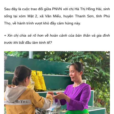
Chọn ngôn ngữ
Sau đây là cuộc trao đổi giữa PNVN với chị Hà Thị Hồng Hái, sinh
Vietnamese
English
sống tại xóm Mật 2, xã Văn Miếu, huyện Thanh Sơn, tỉnh Phú
Thọ, về hành trình vượt khó đầy cảm hứng này.
+ Xin chị chia sẻ rõ hơn về hoàn cảnh của bản thân và gia đình
BỘ KHOA HỌC VÀ CÔNG NGHỆ
trước khi bắt đầu làm kinh tế?
MINISTRY OF SCIENCE AND TECHNOLOGY
Điều khoản sử dụng
Theo dõi MST:
Góp ý
Cơ quan chủ quản: Bộ Khoa học và Công nghệ (MST)
Chịu trách nhiệm nội dung: Nguyễn Thị Hải Hằng
Giám đốc Trung tâm Truyền thông Khoa học và Công nghệ.
Liên hệ
Địa chỉ: Ban Biên tập Cổng TTĐT - 18 Nguyễn Du, TP. Hà Nội
Điện thoại: 024 3936 9506
Email:
stc@mst.gov.vn
©2026 Bản quyền thuộc Bộ Khoa Học và Công Nghệ