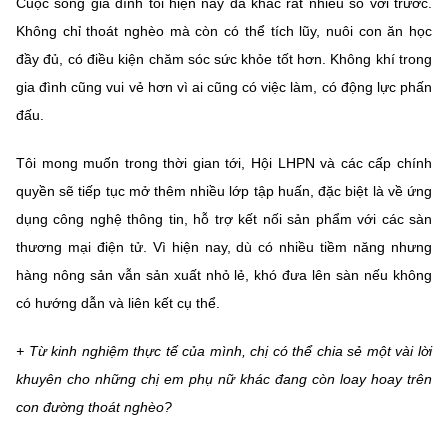
Cuộc sống gia đình tôi hiện nay đã khác rất nhiều so với trước.
Không chỉ thoát nghèo mà còn có thể tích lũy, nuôi con ăn học
đầy đủ, có điều kiện chăm sóc sức khỏe tốt hơn. Không khí trong
gia đình cũng vui vẻ hơn vì ai cũng có việc làm, có động lực phấn
đấu.
Tôi mong muốn trong thời gian tới, Hội LHPN và các cấp chính
quyền sẽ tiếp tục mở thêm nhiều lớp tập huấn, đặc biệt là về ứng
dụng công nghệ thông tin, hỗ trợ kết nối sản phẩm với các sàn
thương mại điện tử. Vì hiện nay, dù có nhiều tiềm năng nhưng
hàng nông sản vẫn sản xuất nhỏ lẻ, khó đưa lên sàn nếu không
có hướng dẫn và liên kết cụ thể.
+ Từ kinh nghiệm thực tế của mình, chị có thể chia sẻ một vài lời
khuyên cho những chị em phụ nữ khác đang còn loay hoay trên
con đường thoát nghèo?