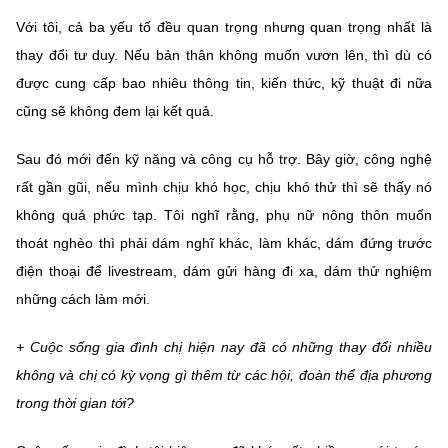
Với tôi, cả ba yếu tố đều quan trọng nhưng quan trọng nhất là
thay đổi tư duy. Nếu bản thân không muốn vươn lên, thì dù có
được cung cấp bao nhiêu thông tin, kiến thức, kỹ thuật đi nữa
cũng sẽ không đem lại kết quả.
Sau đó mới đến kỹ năng và công cụ hỗ trợ. Bây giờ, công nghệ
rất gần gũi, nếu mình chịu khó học, chịu khó thử thì sẽ thấy nó
không quá phức tạp. Tôi nghĩ rằng, phụ nữ nông thôn muốn
thoát nghèo thì phải dám nghĩ khác, làm khác, dám đứng trước
điện thoại để livestream, dám gửi hàng đi xa, dám thử nghiệm
những cách làm mới.
+ Cuộc sống gia đình chị hiện nay đã có những thay đổi nhiều
không và chị có kỳ vọng gì thêm từ các hội, đoàn thể địa phương
trong thời gian tới?