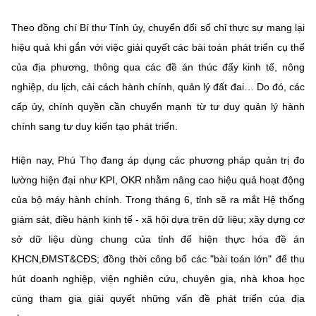
(Ghi rõ nguồn "https://mst.gov.vn" khi phát hành lại thông tin từ
website này)
Theo đồng chí Bí thư Tỉnh ủy, chuyển đổi số chỉ thực sự mang lại
hiệu quả khi gắn với việc giải quyết các bài toán phát triển cụ thể
của địa phương, thông qua các đề án thúc đẩy kinh tế, nông
nghiệp, du lịch, cải cách hành chính, quản lý đất đai… Do đó, các
cấp ủy, chính quyền cần chuyển mạnh từ tư duy quản lý hành
chính sang tư duy kiến tạo phát triển.
Hiện nay, Phú Thọ đang áp dụng các phương pháp quản trị đo
lường hiện đại như KPI, OKR nhằm nâng cao hiệu quả hoạt động
của bộ máy hành chính. Trong tháng 6, tỉnh sẽ ra mắt Hệ thống
giám sát, điều hành kinh tế - xã hội dựa trên dữ liệu; xây dựng cơ
sở dữ liệu dùng chung của tỉnh để hiện thực hóa đề án
KHCN,ĐMST&CĐS; đồng thời công bố các "bài toán lớn" để thu
hút doanh nghiệp, viện nghiên cứu, chuyên gia, nhà khoa học
cùng tham gia giải quyết những vấn đề phát triển của địa