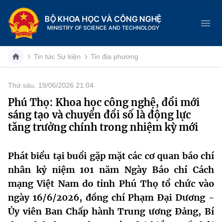
BỘ KHOA HỌC VÀ CÔNG NGHỆ
MINISTRY OF SCIENCE AND TECHNOLOGY
Tin tức Sự kiện
Tin địa phương
Thứ sáu, 19/06/2026 21:04
Danh mục
Phú Thọ: Khoa học công nghệ, đổi mới
sáng tạo và chuyển đổi số là động lực
Trang chủ
tăng trưởng chính trong nhiệm kỳ mới
Giới thiệu
Phát biểu tại buổi gặp mặt các cơ quan báo chí
Chức năng nhiệm vụ
Tin tức sự kiện
nhân kỷ niệm 101 năm Ngày Báo chí Cách
mạng Việt Nam do tỉnh Phú Thọ tổ chức vào
Dịch vụ công
Cơ cấu tổ chức
Khoa học và Công nghệ
ngày 16/6/2026, đồng chí Phạm Đại Dương -
Hệ thống văn bản
Ủy viên Ban Chấp hành Trung ương Đảng, Bí
Lịch sử phát triển
Đổi mới sáng tạo