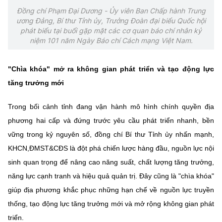
Chọn ngôn ngữ
Đồng chí Phạm Đại Dương - Ủy viên Ban Chấp hành Trung
ương Đảng, Bí thư Tỉnh ủy, Trưởng Đoàn đại biểu Quốc hội
Vietnamese
English
phát biểu tại buổi gặp mặt các cơ quan báo chí nhân kỷ
niệm 101 năm Ngày Báo chí Cách mạng Việt Nam.
"Chìa khóa" mở ra không gian phát triển và tạo động lực
BỘ KHOA HỌC VÀ CÔNG NGHỆ
tăng trưởng mới
MINISTRY OF SCIENCE AND TECHNOLOGY
Điều khoản sử dụng
Theo dõi MST:
Góp ý
Trong bối cảnh tỉnh đang vận hành mô hình chính quyền địa
phương hai cấp và đứng trước yêu cầu phát triển nhanh, bền
Cơ quan chủ quản: Bộ Khoa học và Công nghệ (MST)
vững trong kỷ nguyên số, đồng chí Bí thư Tỉnh ủy nhấn mạnh,
Chịu trách nhiệm nội dung: Nguyễn Thị Hải Hằng
KHCN,ĐMST&CĐS là đột phá chiến lược hàng đầu, nguồn lực nội
Giám đốc Trung tâm Truyền thông Khoa học và Công nghệ.
sinh quan trọng để nâng cao năng suất, chất lượng tăng trưởng,
Liên hệ
năng lực cạnh tranh và hiệu quả quản trị. Đây cũng là "chìa khóa"
Địa chỉ: Ban Biên tập Cổng TTĐT - 18 Nguyễn Du, TP. Hà Nội
giúp địa phương khắc phục những hạn chế về nguồn lực truyền
Điện thoại: 024 3936 9506
Email:
stc@mst.gov.vn
thống, tạo động lực tăng trưởng mới và mở rộng không gian phát
©2026 Bản quyền thuộc Bộ Khoa Học và Công Nghệ
triển.