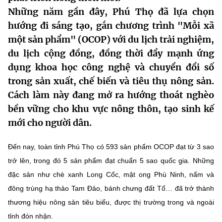
Những năm gần đây, Phú Thọ đã lựa chọn
MST IOFFICE
Văn bản QPPL
Sở Khoa học và Công nghệ
Chuyển đổi số
hướng đi sáng tạo, gắn chương trình "Mỗi xã
THỐNG KÊ
Văn bản chỉ đạo điều hành
một sản phẩm" (OCOP) với du lịch trải nghiệm,
Bưu chính, Viễn thông
du lịch cộng đồng, đồng thời đẩy mạnh ứng
Multimedia
Khoa học và Công nghệ
Lấy ý kiến người dân về dự thảo VBQPPL
Sở hữu trí tuệ
dụng khoa học công nghệ và chuyển đổi số
THƯ ĐIỆN TỬ
trong sản xuất, chế biến và tiêu thụ nông sản.
Đổi mới sáng tạo
Tiêu chuẩn, đo lường, chất lượng
Cách làm này đang mở ra hướng thoát nghèo
Khác
Chuyển đổi số
bền vững cho khu vực nông thôn, tạo sinh kế
Năng lượng nguyên tử
Videos
mới cho người dân.
Bưu chính, Viễn thông
Tin tổng hợp
Infographic
Đến nay, toàn tỉnh Phú Thọ có
593 sản phẩm OCOP đạt từ 3 sao
Sở hữu trí tuệ
Tin địa phương
trở lên
, trong đó
5 sản phẩm đạt chuẩn 5 sao quốc gia
. Những
Ảnh
đặc sản như chè xanh Long Cốc, mật ong Phù Ninh, nấm và
Tiêu chuẩn, đo lường, chất lượng
Voice
đông trùng hạ thảo Tam Đảo, bánh chưng đất Tổ… đã trở thành
thương hiệu nông sản tiêu biểu, được thị trường trong và ngoài
Năng lượng nguyên tử
Nhiệm vụ trọng tâm
tỉnh đón nhận.