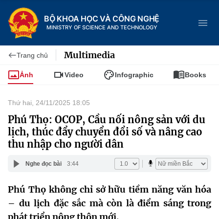
BỘ KHOA HỌC VÀ CÔNG NGHỆ
MINISTRY OF SCIENCE AND TECHNOLOGY
Multimedia
Trang chủ
Ảnh
Video
Infographic
Books
Danh mục
Thứ hai, 24/11/2025 18:05
Trang chủ
Phú Thọ: OCOP, Cầu nối nông sản với du
lịch, thúc đẩy chuyển đổi số và nâng cao
Giới thiệu
thu nhập cho người dân
Chức năng nhiệm vụ
Tin tức sự kiện
Nghe đọc bài
3:44
Dịch vụ công
Cơ cấu tổ chức
Khoa học và Công nghệ
Phú Thọ không chỉ sở hữu tiềm năng văn hóa
– du lịch đặc sắc mà còn là điểm sáng trong
Hệ thống văn bản
Lịch sử phát triển
Đổi mới sáng tạo
phát triển nông thôn mới.