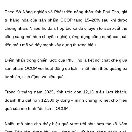
Chọn ngôn ngữ
Theo Sở Nông nghiệp và Phát triển nông thôn tỉnh Phú Thọ,
giá
Vietnamese
English
trị hàng hóa của sản phẩm OCOP tăng 15–20%
sau khi được
chứng nhận. Nhiều hộ dân, hợp tác xã đã chuyển từ sản xuất thủ
công sang mô hình chuyên nghiệp, ứng dụng công nghệ cao, cải
tiến mẫu mã và đẩy mạnh xây dựng thương hiệu.
BỘ KHOA HỌC VÀ CÔNG NGHỆ
MINISTRY OF SCIENCE AND TECHNOLOGY
Điểm nhấn trong chiến lược của Phú Thọ là
kết nối chặt chẽ giữa
Điều khoản sử dụng
Theo dõi MST:
Góp ý
sản phẩm OCOP với hoạt động du lịch
– một hình thức quảng bá
tự nhiên, sinh động và hiệu quả.
Cơ quan chủ quản: Bộ Khoa học và Công nghệ (MST)
Chịu trách nhiệm nội dung: Nguyễn Thị Hải Hằng
Trong
9 tháng năm 2025
, tỉnh
ước đón 12,15 triệu lượt khách
,
Giám đốc Trung tâm Truyền thông Khoa học và Công nghệ.
doanh thu đạt
hơn 12.300 tỷ đồng
– minh chứng rõ nét cho hiệu
Liên hệ
Địa chỉ: Ban Biên tập Cổng TTĐT - 18 Nguyễn Du, TP. Hà Nội
quả của mô hình "du lịch – OCOP".
Điện thoại: 024 3936 9506
Email:
stc@mst.gov.vn
Nhiều mô hình cho thấy hiệu quả vượt trội như hợp tác xã Nấm
©2026 Bản quyền thuộc Bộ Khoa Học và Công Nghệ