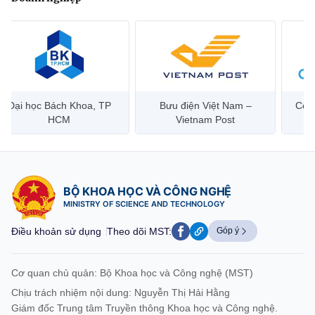
Bưu điện Việt Nam –
Công ty Cổ phần Hạ tầng
Hanoi 
Vietnam Post
Viễn Thông CMC
BỘ KHOA HỌC VÀ CÔNG NGHỆ
MINISTRY OF SCIENCE AND TECHNOLOGY
Điều khoản sử dụng
Theo dõi MST:
Góp ý
Cơ quan chủ quản: Bộ Khoa học và Công nghệ (MST)
Chịu trách nhiệm nội dung: Nguyễn Thị Hải Hằng
Giám đốc Trung tâm Truyền thông Khoa học và Công nghệ.