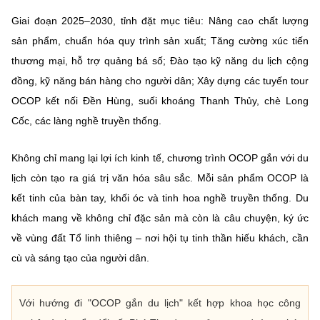
Giai đoạn 2025–2030, tỉnh đặt mục tiêu:
Nâng cao chất lượng
sản phẩm
, chuẩn hóa quy trình sản xuất;
Tăng cường xúc tiến
thương mại
, hỗ trợ quảng bá số;
Đào tạo kỹ năng du lịch cộng
đồng
, kỹ năng bán hàng cho người dân; Xây dựng các
tuyến tour
OCOP
kết nối Đền Hùng, suối khoáng Thanh Thủy, chè Long
Cốc, các làng nghề truyền thống.
Không chỉ mang lại lợi ích kinh tế, chương trình OCOP gắn với du
lịch còn tạo ra giá trị văn hóa sâu sắc. Mỗi sản phẩm OCOP là
kết tinh của
bàn tay, khối óc và tinh hoa nghề truyền thống
. Du
khách mang về không chỉ đặc sản mà còn là câu chuyện, ký ức
về vùng đất Tổ linh thiêng – nơi hội tụ tinh thần hiếu khách, cần
cù và sáng tạo của người dân.
Với hướng đi "OCOP gắn du lịch" kết hợp khoa học công