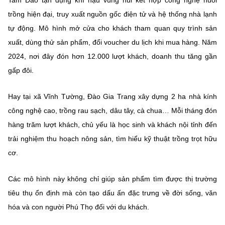
Tam Đảo tận dụng khí hậu vùng núi kết hợp
công nghệ nuôi
(Ghi rõ nguồn "https://mst.gov.vn" khi phát hành lại thông tin từ
website này)
trồng hiện đại
, truy xuất nguồn gốc điện tử và hệ thống nhà lạnh
tự động. Mô hình mở cửa cho khách tham quan quy trình sản
xuất, dùng thử sản phẩm, đổi voucher du lịch khi mua hàng.
Năm
2024
, nơi đây đón hơn
12.000 lượt khách
, doanh thu tăng gần
gấp đôi.
Hay tại xã Vĩnh Tường, Đào Gia Trang xây dựng
2 ha nhà kính
công nghệ cao
, trồng rau sạch, dâu tây, cà chua… Mỗi tháng đón
hàng trăm lượt khách, chủ yếu là học sinh và khách nội tỉnh đến
trải nghiệm thu hoạch nông sản, tìm hiểu kỹ thuật trồng trọt hữu
cơ.
Các mô hình này không chỉ giúp sản phẩm tìm được thị trường
tiêu thụ ổn định mà còn tạo dấu ấn đặc trưng về đời sống, văn
hóa và con người Phú Thọ đối với du khách.