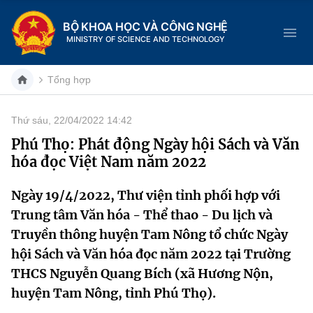
BỘ KHOA HỌC VÀ CÔNG NGHỆ
MINISTRY OF SCIENCE AND TECHNOLOGY
Tổng hợp
Thứ sáu, 22/04/2022 14:42
Danh mục
Phú Thọ: Phát động Ngày hội Sách và Văn
hóa đọc Việt Nam năm 2022
Trang chủ
Ngày 19/4/2022, Thư viện tỉnh phối hợp với
Giới thiệu
Trung tâm Văn hóa - Thể thao - Du lịch và
Chức năng nhiệm vụ
Tin tức sự kiện
Truyền thông huyện Tam Nông tổ chức Ngày
hội Sách và Văn hóa đọc năm 2022 tại Trường
Dịch vụ công
Cơ cấu tổ chức
Khoa học và Công nghệ
THCS Nguyễn Quang Bích (xã Hương Nộn,
huyện Tam Nông, tỉnh Phú Thọ).
Hệ thống văn bản
Lịch sử phát triển
Đổi mới sáng tạo