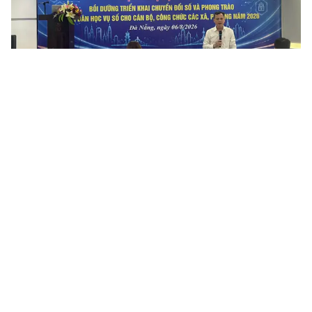
Đà Nẵng tập huấn chuyển đổi số và Bình dân học vụ số cho
cán bộ cấp xã, phường
Ngày 06/8/2026, Sở Khoa học và Công nghệ thành phố Đà Nẵng
tổ chức Hội nghị tập huấn, bồi dưỡng triển khai chuyển đổi số và
Phong trào Bình dân học vụ số cho cán bộ, công chức các...