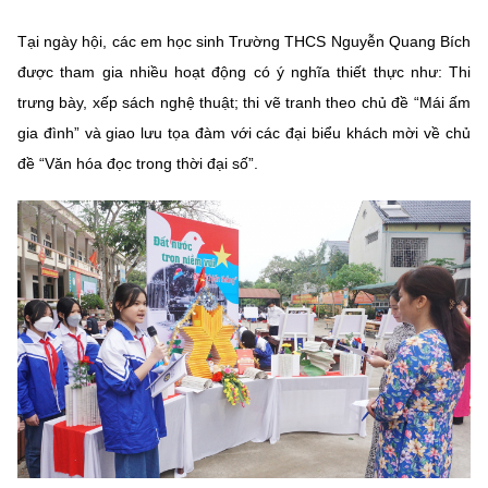
Chọn ngôn ngữ
Tại ngày hội, các em học sinh Trường THCS Nguyễn Quang Bích
Vietnamese
English
được tham gia nhiều hoạt động có ý nghĩa thiết thực như: Thi
trưng bày, xếp sách nghệ thuật; thi vẽ tranh theo chủ đề “Mái ấm
gia đình” và giao lưu tọa đàm với các đại biểu khách mời về chủ
đề “Văn hóa đọc trong thời đại số”.
BỘ KHOA HỌC VÀ CÔNG NGHỆ
MINISTRY OF SCIENCE AND TECHNOLOGY
Điều khoản sử dụng
Theo dõi MST:
Góp ý
Cơ quan chủ quản: Bộ Khoa học và Công nghệ (MST)
Chịu trách nhiệm nội dung: Nguyễn Thị Hải Hằng
Giám đốc Trung tâm Truyền thông Khoa học và Công nghệ.
Liên hệ
Địa chỉ: Ban Biên tập Cổng TTĐT - 18 Nguyễn Du, TP. Hà Nội
Điện thoại: 024 3936 9506
Email:
stc@mst.gov.vn
©2026 Bản quyền thuộc Bộ Khoa Học và Công Nghệ