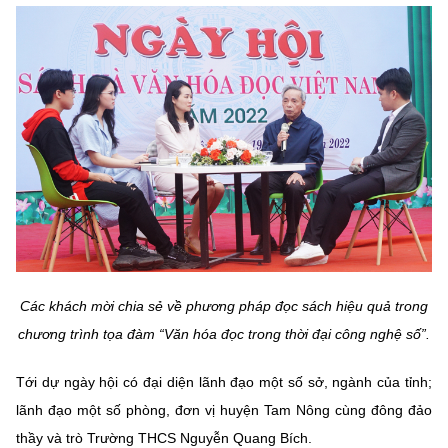
MST IOFFICE
Văn bản QPPL
Sở Khoa học và Công nghệ
Chuyển đổi số
THỐNG KÊ
Văn bản chỉ đạo điều hành
Bưu chính, Viễn thông
Multimedia
Khoa học và Công nghệ
Lấy ý kiến người dân về dự thảo VBQPPL
Sở hữu trí tuệ
THƯ ĐIỆN TỬ
Đổi mới sáng tạo
Tiêu chuẩn, đo lường, chất lượng
Khác
Chuyển đổi số
Năng lượng nguyên tử
Videos
Bưu chính, Viễn thông
Tin tổng hợp
Infographic
Các khách mời chia sẻ về phương pháp đọc sách hiệu quả trong
Sở hữu trí tuệ
Tin địa phương
Ảnh
chương trình tọa đàm “Văn hóa đọc trong thời đại công nghệ số”.
Tiêu chuẩn, đo lường, chất lượng
Voice
Tới dự ngày hội có đại diện lãnh đạo một số sở, ngành của tỉnh;
Năng lượng nguyên tử
lãnh đạo một số phòng, đơn vị huyện Tam Nông cùng đông đảo
Nhiệm vụ trọng tâm
thầy và trò Trường THCS Nguyễn Quang Bích.