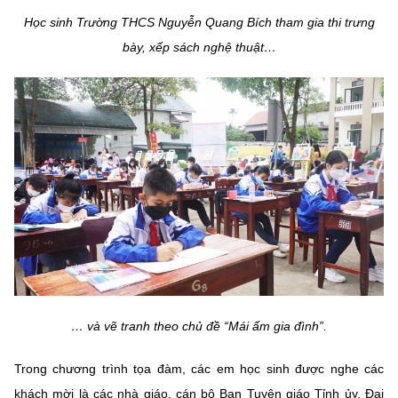
(Ghi rõ nguồn "https://mst.gov.vn" khi phát hành lại thông tin từ
Học sinh Trường THCS Nguyễn Quang Bích tham gia thi trưng
website này)
bày, xếp sách nghệ thuật…
… và
vẽ tranh theo chủ đề “Mái ấm gia đình”.
Trong chương trình tọa đàm, cá
c em học sinh được nghe các
khách mời là các nhà giáo, cán bộ Ban Tuyên giáo Tỉnh ủy, Đại