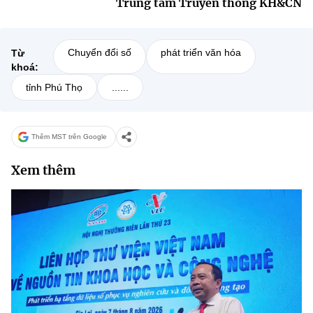
Trung tâm Truyền thông KH&CN
Chuyển đổi số
phát triển văn hóa
Từ
khoá:
tỉnh Phú Thọ
......
Thêm MST trên Google
Xem thêm