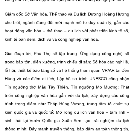
Giám đốc Sở Văn hóa, Thể thao và Du lịch
Dương Hoàng Hương
cho biết, ngành đang đổi mới mạnh mẽ tư duy quản lý, gắn các
hoạt động văn hóa – thể thao – du lịch với phát triển kinh tế số,
kinh tế ban đêm, dịch vụ và công nghiệp văn hóa.
Giai đoạn tới, Phú Thọ sẽ tập trung: Ứng dụng công nghệ số
trong bảo tồn, diễn xướng, trình chiếu di sản; Số hóa các nghi lễ,
lễ hội, thiết kế bảo tàng số và hệ thống tham quan VR/AR tại Đền
Hùng và các điểm di tích; Lập hồ sơ trình UNESCO công nhận
Tín ngưỡng thờ Mẫu Tây Thiên
,
Tín ngưỡng Mo Mường;
Phát
triển
công nghiệp văn hóa
gắn với du lịch; xây dựng các công
trình trọng điểm như
Tháp Hùng Vương
, trung tâm tổ chức sự
kiện quốc gia và quốc tế; Mở rộng du lịch văn hóa – tâm linh –
sinh thái tại Vườn Quốc gia Xuân Sơn, tạo trải nghiệm du lịch
thông minh; Đẩy mạnh truyền thông, bảo đảm an toàn thông tin,