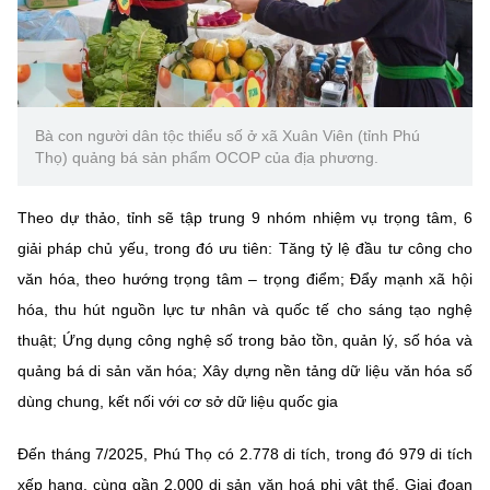
(Ghi rõ nguồn "https://mst.gov.vn" khi phát hành lại thông tin từ
website này)
Bà con người dân tộc thiểu số ở xã Xuân Viên (tỉnh Phú
Thọ) quảng bá sản phẩm OCOP của địa phương.
Theo dự thảo, tỉnh sẽ tập trung 9 nhóm nhiệm vụ trọng tâm, 6
giải pháp chủ yếu, trong đó ưu tiên: Tăng tỷ lệ đầu tư công cho
văn hóa, theo hướng trọng tâm – trọng điểm; Đẩy mạnh xã hội
hóa, thu hút nguồn lực tư nhân và quốc tế cho sáng tạo nghệ
thuật; Ứng dụng công nghệ số trong
bảo tồn, quản lý, số hóa và
quảng bá di sản văn hóa;
Xây dựng nền tảng dữ liệu văn hóa số
dùng chung, kết nối với cơ sở dữ liệu quốc gia
Đến tháng 7/2025, Phú Thọ có
2.778 di tích
, trong đó
979 di tích
xếp hạng
, cùng gần
2.000 di sản văn hoá phi vật thể
. Giai đoạn