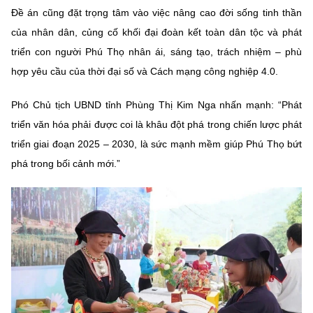
Chọn ngôn ngữ
Đề án cũng đặt trọng tâm vào việc nâng cao đời sống tinh thần
của nhân dân, củng cố khối đại đoàn kết toàn dân tộc và phát
Vietnamese
English
triển con người Phú Thọ nhân ái, sáng tạo, trách nhiệm – phù
hợp yêu cầu của thời đại số và Cách mạng công nghiệp 4.0.
Phó Chủ tịch UBND tỉnh
Phùng Thị Kim Nga
nhấn mạnh:
“Phát
BỘ KHOA HỌC VÀ CÔNG NGHỆ
MINISTRY OF SCIENCE AND TECHNOLOGY
triển văn hóa phải được coi là khâu đột phá trong chiến lược phát
triển giai đoạn 2025 – 2030, là sức mạnh mềm giúp Phú Thọ bứt
Điều khoản sử dụng
Theo dõi MST:
Góp ý
phá trong bối cảnh mới.”
Cơ quan chủ quản: Bộ Khoa học và Công nghệ (MST)
Chịu trách nhiệm nội dung: Nguyễn Thị Hải Hằng
Giám đốc Trung tâm Truyền thông Khoa học và Công nghệ.
Liên hệ
Địa chỉ: Ban Biên tập Cổng TTĐT - 18 Nguyễn Du, TP. Hà Nội
Điện thoại: 024 3936 9506
Email:
stc@mst.gov.vn
©2026 Bản quyền thuộc Bộ Khoa Học và Công Nghệ