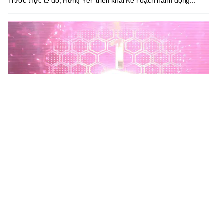
Trước thực tế đó, Hưng Yên triển khai Kế hoạch hành động...
Phú Thọ phát động Chiến dịch 90 ngày xây dựng, hoàn
thiện Kho dữ liệu tỉnh Phú Thọ
Chiến dịch 90 ngày xây dựng, hoàn thiện Kho dữ liệu tỉnh Phú
Thọ nhằm chuẩn hóa, làm sạch, làm giàu, kết nối và đồng bộ dữ
liệu, hình thành kho dữ liệu dùng chung phục vụ công tác...