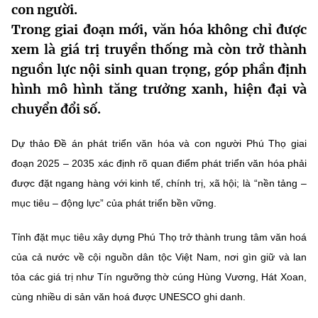
con người.
MST IOFFICE
Văn bản QPPL
Sở Khoa học và Công nghệ
Chuyển đổi số
Trong giai đoạn mới, văn hóa không chỉ được
xem là giá trị truyền thống mà còn trở thành
THỐNG KÊ
Văn bản chỉ đạo điều hành
Bưu chính, Viễn thông
nguồn lực nội sinh quan trọng, góp phần định
Multimedia
Khoa học và Công nghệ
Lấy ý kiến người dân về dự thảo VBQPPL
hình mô hình tăng trưởng xanh, hiện đại và
Sở hữu trí tuệ
chuyển đổi số.
THƯ ĐIỆN TỬ
Đổi mới sáng tạo
Tiêu chuẩn, đo lường, chất lượng
Khác
Dự thảo Đề án phát triển văn hóa và con người Phú Thọ giai
Chuyển đổi số
Năng lượng nguyên tử
đoạn 2025 – 2035 xác định rõ quan điểm phát triển văn hóa phải
Videos
được đặt ngang hàng với kinh tế, chính trị, xã hội; là “nền tảng –
Bưu chính, Viễn thông
Tin tổng hợp
Infographic
mục tiêu – động lực” của phát triển bền vững.
Sở hữu trí tuệ
Tin địa phương
Ảnh
Tỉnh đặt mục tiêu xây dựng Phú Thọ trở thành
trung tâm văn hoá
Tiêu chuẩn, đo lường, chất lượng
của cả nước về cội nguồn dân tộc Việt Nam
, nơi gìn giữ và lan
Voice
tỏa các giá trị như
Tín ngưỡng thờ cúng Hùng Vương
,
Hát Xoan
,
Năng lượng nguyên tử
Nhiệm vụ trọng tâm
cùng nhiều di sản văn hoá được UNESCO ghi danh.