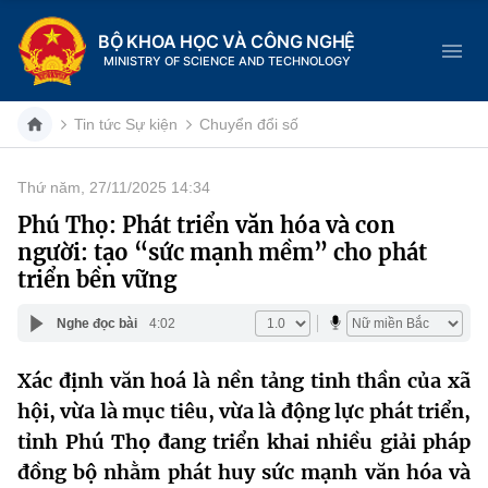
BỘ KHOA HỌC VÀ CÔNG NGHỆ
MINISTRY OF SCIENCE AND TECHNOLOGY
Tin tức Sự kiện
Chuyển đổi số
Thứ năm, 27/11/2025 14:34
Danh mục
Phú Thọ: Phát triển văn hóa và con
người: tạo “sức mạnh mềm” cho phát
Trang chủ
triển bền vững
Giới thiệu
Nghe đọc bài
4:02
Chức năng nhiệm vụ
Tin tức sự kiện
Xác định văn hoá là nền tảng tinh thần của xã
hội, vừa là mục tiêu, vừa là động lực phát triển,
Dịch vụ công
Cơ cấu tổ chức
Khoa học và Công nghệ
tỉnh Phú Thọ đang triển khai nhiều giải pháp
Hệ thống văn bản
Lịch sử phát triển
Đổi mới sáng tạo
đồng bộ nhằm phát huy sức mạnh văn hóa và