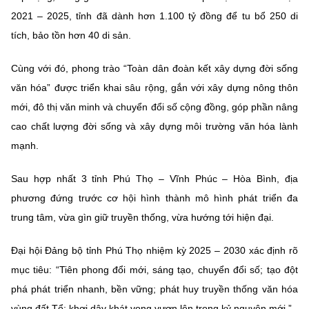
2021 – 2025, tỉnh đã dành hơn
1.100 tỷ đồng
để tu bổ 250 di
tích, bảo tồn hơn 40 di sản.
Cùng với đó, phong trào
“Toàn dân đoàn kết xây dựng đời sống
văn hóa”
được triển khai sâu rộng, gắn với xây dựng nông thôn
mới, đô thị văn minh và chuyển đổi số cộng đồng, góp phần nâng
cao chất lượng đời sống và xây dựng môi trường văn hóa lành
mạnh.
Sau hợp nhất 3 tỉnh Phú Thọ – Vĩnh Phúc – Hòa Bình, địa
phương đứng trước cơ hội hình thành mô hình phát triển đa
trung tâm, vừa gìn giữ truyền thống, vừa hướng tới hiện đại.
Đại hội Đảng bộ tỉnh Phú Thọ nhiệm kỳ 2025 – 2030 xác định rõ
mục tiêu:
“Tiên phong đổi mới, sáng tạo, chuyển đổi số; tạo đột
phá phát triển nhanh, bền vững; phát huy truyền thống văn hóa
vùng đất Tổ; khơi dậy khát vọng vươn lên trong kỷ nguyên mới.”