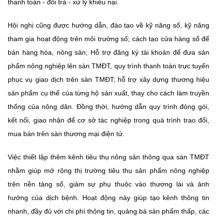
thanh toán - đổi trả - xử lý khiếu nại.
Chọn ngôn ngữ
Vietnamese
English
Hội nghị cũng được hướng dẫn, đào tạo về kỹ năng số, kỹ năng
tham gia hoạt động trên môi trường số; cách tạo cửa hàng số để
bán hàng hóa, nông sản; Hỗ trợ đăng ký tài khoản để đưa sản
phẩm nông nghiệp lên sàn TMĐT, quy trình thanh toán trực tuyến
BỘ KHOA HỌC VÀ CÔNG NGHỆ
phục vụ giao dịch trên sàn TMĐT; hỗ trợ xây dựng thương hiệu
MINISTRY OF SCIENCE AND TECHNOLOGY
sản phẩm cụ thể của từng hộ sản xuất, thay cho cách làm truyền
Điều khoản sử dụng
Theo dõi MST:
Góp ý
thống của nông dân. Đồng thời, hướng dẫn quy trình đóng gói,
kết nối, giao nhận để cơ sở tác nghiệp trong quá trình trao đổi,
Cơ quan chủ quản: Bộ Khoa học và Công nghệ (MST)
mua bán trên sàn thương mại điện tử.
Chịu trách nhiệm nội dung: Nguyễn Thị Hải Hằng
Giám đốc Trung tâm Truyền thông Khoa học và Công nghệ.
Việc thiết lập thêm kênh tiêu thụ nông sản thông qua sàn TMĐT
Liên hệ
nhằm giúp mở rộng thị trường tiêu thụ sản phẩm nông nghiệp
Địa chỉ: Ban Biên tập Cổng TTĐT - 18 Nguyễn Du, TP. Hà Nội
trên nền tảng số, giảm sự phụ thuộc vào thương lái và ảnh
Điện thoại: 024 3936 9506
hưởng của dịch bệnh. Hoạt động này giúp tạo kênh thông tin
Email:
stc@mst.gov.vn
©2026 Bản quyền thuộc Bộ Khoa Học và Công Nghệ
nhanh, đầy đủ với chi phí thông tin, quảng bá sản phẩm thấp, các