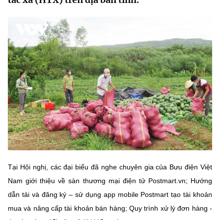
MST IOFFICE
Văn bản QPPL
Sở Khoa học và Công nghệ
Chuyển đổi số
THỐNG KÊ
Văn bản chỉ đạo điều hành
Bưu chính, Viễn thông
Multimedia
Khoa học và Công nghệ
Lấy ý kiến người dân về dự thảo VBQPPL
Sở hữu trí tuệ
THƯ ĐIỆN TỬ
Đổi mới sáng tạo
Tiêu chuẩn, đo lường, chất lượng
Khác
Chuyển đổi số
Năng lượng nguyên tử
Videos
Bưu chính, Viễn thông
Tin tổng hợp
Infographic
Sở hữu trí tuệ
Tin địa phương
Ảnh
Tại Hội nghị, các đại biểu đã nghe chuyên gia của Bưu điện Việt
Tiêu chuẩn, đo lường, chất lượng
Nam giới thiệu về sàn thương mại điện tử Postmart.vn; Hướng
Voice
dẫn tải và đăng ký – sử dụng app mobile Postmart tạo tài khoản
Năng lượng nguyên tử
Nhiệm vụ trọng tâm
mua và nâng cấp tài khoản bán hàng; Quy trình xử lý đơn hàng -