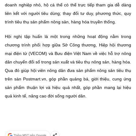
(Ghi rõ nguồn "https://mst.gov.vn" khi phát hành lại thông tin từ
doanh nghiệp nhỏ, hộ cá thể có thể trực tiếp tham gia dễ dàng
website này)
liên kết với người tiêu dùng; thay đổi tư duy, phương thức, quy
trình tiêu thụ sản phẩm nông sản, hàng hóa truyền thống.
Hội nghị tập huấn là một trong những hoạt động nằm trong
chương trình phối hợp giữa Sở Công thương, Hiệp hội thương
mại điện tử (VECOM) và Bưu điện Việt Nam về việc hỗ trợ nông
dân chuyển đổi số trong sản xuất và tiêu thụ nông sản, hàng hóa.
Qua đó giúp hội viên nông dân đưa sản phẩm nông sản tiêu thụ
trên sàn Postmart.vn, góp phần quảng bá, giới thiệu, cung ứng
sản phẩm thuận lợi và hiệu quả nhất, góp phần mang lại hiệu
quả kinh tế, nâng cao đời sống người dân.
Thêm MST trên Google