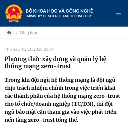
BỘ KHOA HỌC VÀ CÔNG NGHỆ
MINISTRY OF SCIENCE AND TECHNOLOGY
Tổng hợp
Thứ sáu, 02/10/2020 23:04
Danh mục
Phương thức xây dựng và quản lý hệ
thống mạng zero-trust
Trang chủ
Trong khi đội ngũ hệ thống mạng là đội ngũ
Giới thiệu
chịu trách nhiệm chính trong việc triển khai
Chức năng nhiệm vụ
Tin tức sự kiện
các thành phần của hệ thống mạng zero-trust
cho tổ chức/doanh nghiệp (TC/DN), thì đội
Dịch vụ công
Cơ cấu tổ chức
Khoa học và Công nghệ
ngũ bảo mật cần tham gia vào việc phát triển
nền tảng zero-trust tổng thể.
Hệ thống văn bản
Lịch sử phát triển
Đổi mới sáng tạo