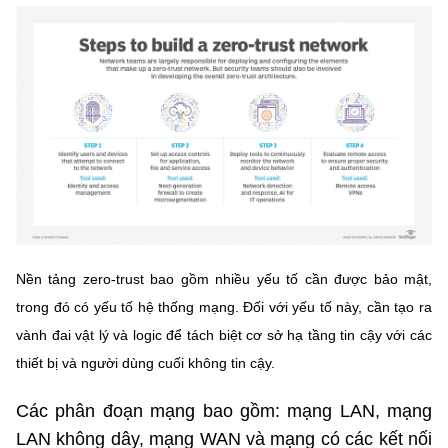
MST IOFFICE
Văn bản QPPL
Sở Khoa học và Công nghệ
Chuyển đổi số
THỐNG KÊ
Văn bản chỉ đạo điều hành
Bưu chính, Viễn thông
Multimedia
Khoa học và Công nghệ
Lấy ý kiến người dân về dự thảo VBQPPL
Sở hữu trí tuệ
THƯ ĐIỆN TỬ
Đổi mới sáng tạo
Tiêu chuẩn, đo lường, chất lượng
Khác
Chuyển đổi số
Năng lượng nguyên tử
Videos
Bưu chính, Viễn thông
Tin tổng hợp
Nền tảng zero-trust bao gồm nhiều yếu tố cần được bảo mật,
Infographic
trong đó có yếu tố hệ thống mạng. Đối với yếu tố này, cần tạo ra
Sở hữu trí tuệ
Tin địa phương
Ảnh
vành đai vật lý và logic để tách biệt cơ sở hạ tầng tin cậy với các
Tiêu chuẩn, đo lường, chất lượng
thiết bị và người dùng cuối không tin cậy.
Voice
Các phân đoạn mạng bao gồm: mạng LAN, mạng
Năng lượng nguyên tử
Nhiệm vụ trọng tâm
LAN không dây, mạng WAN và mạng có các kết nối