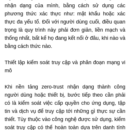
(Ghi rõ nguồn "https://mst.gov.vn" khi phát hành lại thông tin từ
nhận dạng của mình, bằng cách sử dụng các
website này)
phương thức xác thực như: mật khẩu hoặc xác
thực đa yếu tố. Đối với người dùng cuối, điều quan
trọng là quy trình này phải đơn giản, liền mạch và
thống nhất, bất kể họ đang kết nối ở đâu, khi nào và
bằng cách thức nào.
Thiết lập kiểm soát truy cập và phân đoạn mạng vi
mô
Khi nền tảng zero-trust nhận dạng thành công
người dùng hoặc thiết bị, bước tiếp theo cần phải
có là kiểm soát việc cấp quyền cho ứng dụng, tập
tin và dịch vụ để truy cập tới những gì thực sự cần
thiết. Tùy thuộc vào công nghệ được sử dụng, kiểm
soát truy cập có thể hoàn toàn dựa trên danh tính