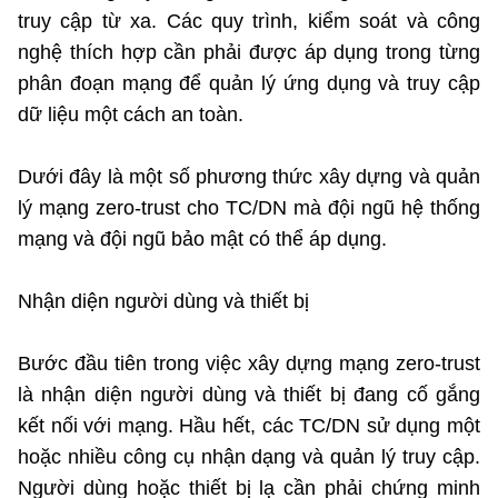
Chọn ngôn ngữ
truy cập từ xa. Các quy trình, kiểm soát và công
nghệ thích hợp cần phải được áp dụng trong từng
Vietnamese
English
phân đoạn mạng để quản lý ứng dụng và truy cập
dữ liệu một cách an toàn.
BỘ KHOA HỌC VÀ CÔNG NGHỆ
Dưới đây là một số phương thức xây dựng và quản
MINISTRY OF SCIENCE AND TECHNOLOGY
lý mạng zero-trust cho TC/DN mà đội ngũ hệ thống
Điều khoản sử dụng
Theo dõi MST:
Góp ý
mạng và đội ngũ bảo mật có thể áp dụng.
Nhận diện người dùng và thiết bị
Cơ quan chủ quản: Bộ Khoa học và Công nghệ (MST)
Chịu trách nhiệm nội dung: Nguyễn Thị Hải Hằng
Giám đốc Trung tâm Truyền thông Khoa học và Công nghệ.
Bước đầu tiên trong việc xây dựng mạng zero-trust
Liên hệ
là nhận diện người dùng và thiết bị đang cố gắng
Địa chỉ: Ban Biên tập Cổng TTĐT - 18 Nguyễn Du, TP. Hà Nội
kết nối với mạng. Hầu hết, các TC/DN sử dụng một
Điện thoại: 024 3936 9506
Email:
stc@mst.gov.vn
hoặc nhiều công cụ nhận dạng và quản lý truy cập.
©2026 Bản quyền thuộc Bộ Khoa Học và Công Nghệ
Người dùng hoặc thiết bị lạ cần phải chứng minh