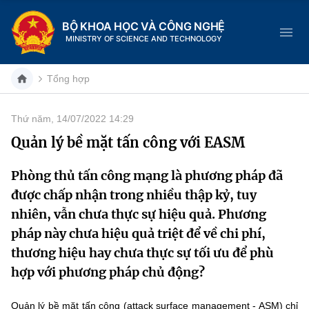
BỘ KHOA HỌC VÀ CÔNG NGHỆ
MINISTRY OF SCIENCE AND TECHNOLOGY
Tổng hợp
Thứ năm, 14/07/2022 14:29
Danh mục
Quản lý bề mặt tấn công với EASM
Trang chủ
Phòng thủ tấn công mạng là phương pháp đã
được chấp nhận trong nhiều thập kỷ, tuy
Giới thiệu
nhiên, vẫn chưa thực sự hiệu quả. Phương
Chức năng nhiệm vụ
Tin tức sự kiện
pháp này chưa hiệu quả triệt để về chi phí,
thương hiệu hay chưa thực sự tối ưu để phù
Dịch vụ công
Cơ cấu tổ chức
Khoa học và Công nghệ
hợp với phương pháp chủ động?
Hệ thống văn bản
Lịch sử phát triển
Đổi mới sáng tạo
Quản lý bề mặt tấn công (attack surface management - ASM) chỉ