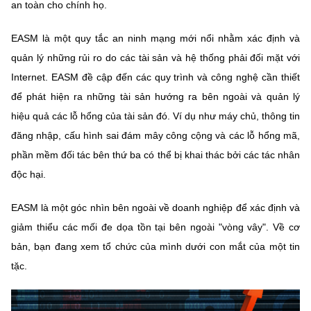
an toàn cho chính họ.
Chọn ngôn ngữ
Vietnamese
English
EASM là một quy tắc an ninh mạng mới nổi nhằm xác định và
quản lý những rủi ro do các tài sản và hệ thống phải đối mặt với
Internet. EASM đề cập đến các quy trình và công nghệ cần thiết
để phát hiện ra những tài sản hướng ra bên ngoài và quản lý
BỘ KHOA HỌC VÀ CÔNG NGHỆ
hiệu quả các lỗ hổng của tài sản đó. Ví dụ như máy chủ, thông tin
MINISTRY OF SCIENCE AND TECHNOLOGY
đăng nhập, cấu hình sai đám mây công cộng và các lỗ hổng mã,
Điều khoản sử dụng
Theo dõi MST:
Góp ý
phần mềm đối tác bên thứ ba có thể bị khai thác bởi các tác nhân
độc hại.
Cơ quan chủ quản: Bộ Khoa học và Công nghệ (MST)
Chịu trách nhiệm nội dung: Nguyễn Thị Hải Hằng
EASM là một góc nhìn bên ngoài về doanh nghiệp để xác định và
Giám đốc Trung tâm Truyền thông Khoa học và Công nghệ.
giảm thiểu các mối đe dọa tồn tại bên ngoài "vòng vây". Về cơ
Liên hệ
bản, bạn đang xem tổ chức của mình dưới con mắt của một tin
Địa chỉ: Ban Biên tập Cổng TTĐT - 18 Nguyễn Du, TP. Hà Nội
tặc.
Điện thoại: 024 3936 9506
Email:
stc@mst.gov.vn
©2026 Bản quyền thuộc Bộ Khoa Học và Công Nghệ