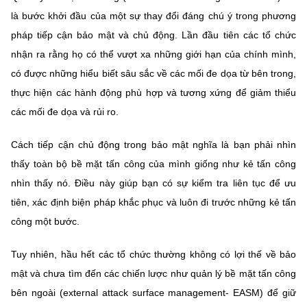
MST IOFFICE
là bước khởi đầu của một sự thay đổi đáng chú ý trong phương
Văn bản QPPL
Sở Khoa học và Công nghệ
Chuyển đổi số
pháp tiếp cận bảo mật và chủ động. Lần đầu tiên các tổ chức
THỐNG KÊ
Văn bản chỉ đạo điều hành
Bưu chính, Viễn thông
nhận ra rằng họ có thể vượt xa những giới hạn của chính mình,
có được những hiểu biết sâu sắc về các mối đe dọa từ bên trong,
Multimedia
Khoa học và Công nghệ
Lấy ý kiến người dân về dự thảo VBQPPL
Sở hữu trí tuệ
thực hiện các hành động phù hợp và tương xứng để giảm thiểu
THƯ ĐIỆN TỬ
các mối đe dọa và rủi ro.
Đổi mới sáng tạo
Tiêu chuẩn, đo lường, chất lượng
Khác
Cách tiếp cận chủ động trong bảo mật nghĩa là bạn phải nhìn
Chuyển đổi số
Năng lượng nguyên tử
thấy toàn bộ bề mặt tấn công của mình giống như kẻ tấn công
Videos
Bưu chính, Viễn thông
nhìn thấy nó. Điều này giúp bạn có sự kiểm tra liên tục để ưu
Tin tổng hợp
Infographic
tiên, xác định biện pháp khắc phục và luôn đi trước những kẻ tấn
Sở hữu trí tuệ
công một bước.
Tin địa phương
Ảnh
Tiêu chuẩn, đo lường, chất lượng
Voice
Tuy nhiên, hầu hết các tổ chức thường không có lợi thế về bảo
mật và chưa tìm đến các chiến lược như quản lý bề mặt tấn công
Năng lượng nguyên tử
Nhiệm vụ trọng tâm
bên ngoài (external attack surface management- EASM) để giữ