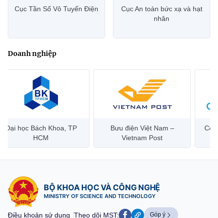
Cục Tần Số Vô Tuyến Điện
Cục An toàn bức xạ và hạt
nhân
Doanh nghiệp
Đại học Bách Khoa, TP
Bưu điện Việt Nam –
Công
HCM
Vietnam Post
BỘ KHOA HỌC VÀ CÔNG NGHỆ
MINISTRY OF SCIENCE AND TECHNOLOGY
Điều khoản sử dụng
Theo dõi MST:
Góp ý