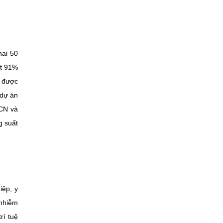
hai 50
ạt 91%
n được
 dự án
HCN và
g suất
iệp, y
 nhiễm
rí tuệ