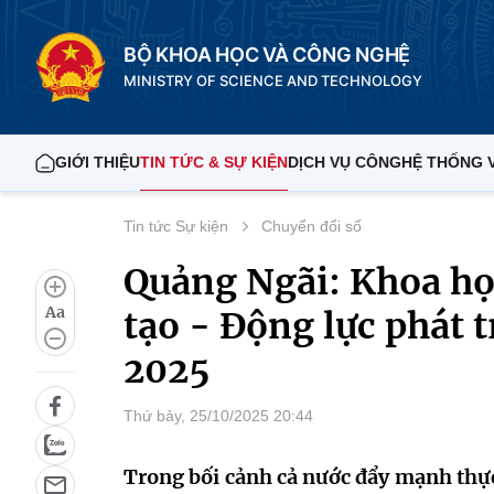
BỘ KHOA HỌC VÀ CÔNG NGHỆ
MINISTRY OF SCIENCE AND TECHNOLOGY
GIỚI THIỆU
TIN TỨC & SỰ KIỆN
DỊCH VỤ CÔNG
HỆ THỐNG 
Tin tức Sự kiện
Chuyển đổi số
Quảng Ngãi: Khoa họ
Aa
tạo - Động lực phát 
2025
Thứ bảy, 25/10/2025 20:44
Trong bối cảnh cả nước đẩy mạnh thực