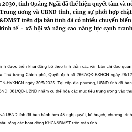
30, tỉnh Quảng Ngãi đã thể hiện quyết tâm và nỗ
từ Trung ương và UBND tỉnh, cùng sự phối hợp chặt
&ĐMST trên địa bàn tỉnh đã có nhiều chuyển biến 
kinh tế - xã hội và nâng cao năng lực cạnh tranh
 được triển khai đồng bộ theo tinh thần các văn bản chỉ đạo quan
ủa Thủ tướng Chính phủ, Quyết định số 2667/QĐ-BKHCN ngày 28/12
CN-HVKHCN ngày 30/5/2025. Tại cấp địa phương, UBND tỉnh đã ban
BND, 981/QĐ-UBND nhằm cụ thể hóa các mục tiêu trung ương vào thự
và UBND tỉnh đã ban hành hơn 45 nghị quyết, kế hoạch, chương trìn
i sâu rộng các hoạt động KHCN&ĐMST trên toàn tỉnh.