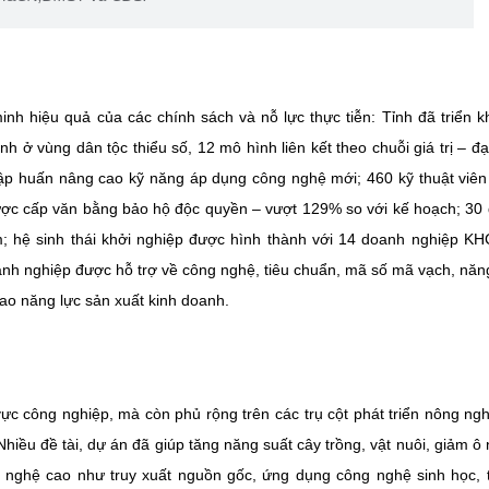
nh hiệu quả của các chính sách và nỗ lực thực tiễn: Tỉnh đã triển k
 ở vùng dân tộc thiểu số, 12 mô hình liên kết theo chuỗi giá trị – đ
tập huấn nâng cao kỹ năng áp dụng công nghệ mới; 460 kỹ thuật viê
được cấp văn bằng bảo hộ độc quyền – vượt 129% so với kế hoạch; 30
 hệ sinh thái khởi nghiệp được hình thành với 14 doanh nghiệp K
oanh nghiệp được hỗ trợ về công nghệ, tiêu chuẩn, mã số mã vạch, năn
ao năng lực sản xuất kinh doanh.
c công nghiệp, mà còn phủ rộng trên các trụ cột phát triển nông ngh
 Nhiều đề tài, dự án đã giúp tăng năng suất cây trồng, vật nuôi, giảm ô
 nghệ cao như truy xuất nguồn gốc, ứng dụng công nghệ sinh học, t