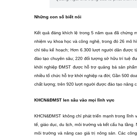
Những con số biết nói
Kết quả đáng khích lệ trong 5 năm qua đã chứng mi
nhiệm vụ khoa học và công nghệ, trong đó 26 mô hình
chỉ tiêu kế hoạch; Hơn 6.300 lượt người dân được 
đào tạo chuyên sâu; 220 đối tượng sở hữu trí tuệ 
khởi nghiệp ĐMST được hỗ trợ quảng bá sản phẩm;
nhiều tổ chức hỗ trợ khởi nghiệp ra đời; Gần 500 d
chất lượng; trên 920 lượt người được đào tạo nâng c
KHCN&ĐMST len sâu vào mọi lĩnh vực
KHCN&ĐMST không chỉ phát triển mạnh trong lĩnh vự
tế, giáo dục, du lịch, môi trường và kết cấu hạ tầng.
môi trường và nâng cao giá trị nông sản. Các công