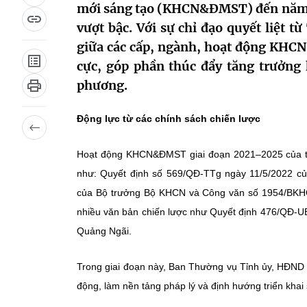
mới sáng tạo (KHCN&ĐMST) đến năm 20
vượt bậc. Với sự chỉ đạo quyết liệt 
giữa các cấp, ngành, hoạt động KHCN
cực, góp phần thúc đẩy tăng trưởng 
phương.
Động lực từ các chính sách chiến lược
Hoạt động KHCN&ĐMST giai đoạn 2021–2025 của tỉnh
như: Quyết định số 569/QĐ-TTg ngày 11/5/2022 c
của Bộ trưởng Bộ KHCN và Công văn số 1954/BKH
nhiều văn bản chiến lược như Quyết định 476/QĐ-U
Quảng Ngãi.
Trong giai đoạn này, Ban Thường vụ Tỉnh ủy, HĐND 
động, làm nền tảng pháp lý và định hướng triển kha