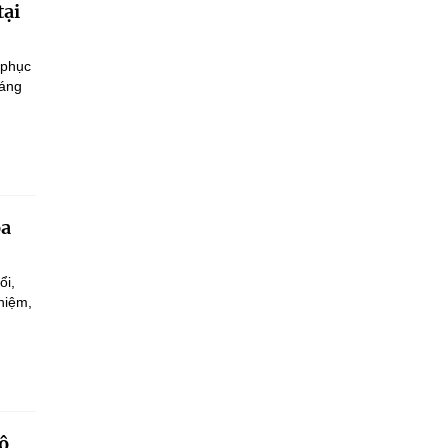
tại
 phục
sáng
oa
ổi,
hiệm,
.
ộ