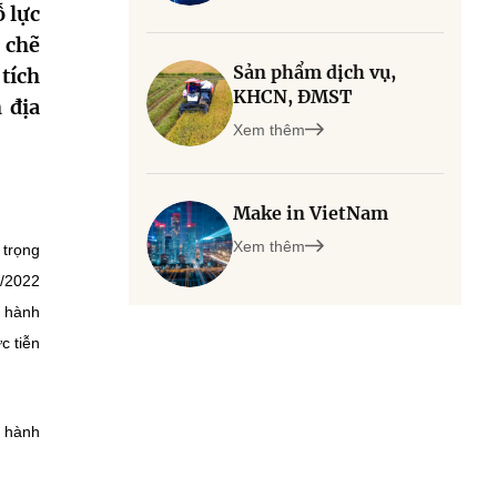
 lực
 chẽ
Sản phẩm dịch vụ,
tích
KHCN, ĐMST
 địa
Xem thêm
Make in VietNam
Xem thêm
 trọng
/2022
 hành
c tiễn
h hành