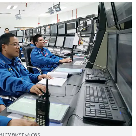
n KH&CN,ĐMST và CĐS.