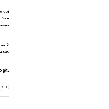
g giai
 cứu –
khuyến
 tạo ở
và sức
Ngãi