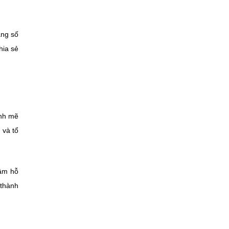
ầng số
hia sẻ
ạnh mẽ
 và tổ
tâm hỗ
 thành