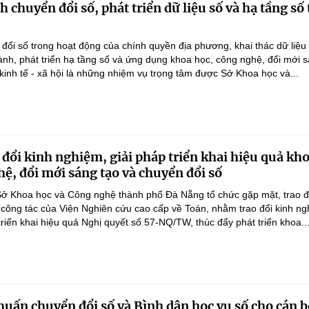
chuyển đổi số, phát triển dữ liệu số và hạ tầng số 
ổi số trong hoạt động của chính quyền địa phương, khai thác dữ liệu
hành, phát triển hạ tầng số và ứng dụng khoa học, công nghệ, đổi mới 
 kinh tế - xã hội là những nhiệm vụ trọng tâm được Sở Khoa học và...
 đổi kinh nghiệm, giải pháp triển khai hiệu quả kh
hệ, đổi mới sáng tạo và chuyển đổi số
ở Khoa học và Công nghệ thành phố Đà Nẵng tổ chức gặp mặt, trao đ
 công tác của Viện Nghiên cứu cao cấp về Toán, nhằm trao đổi kinh ng
triển khai hiệu quả Nghị quyết số 57-NQ/TW, thúc đẩy phát triển khoa..
huấn chuyển đổi số và Bình dân học vụ số cho cán b