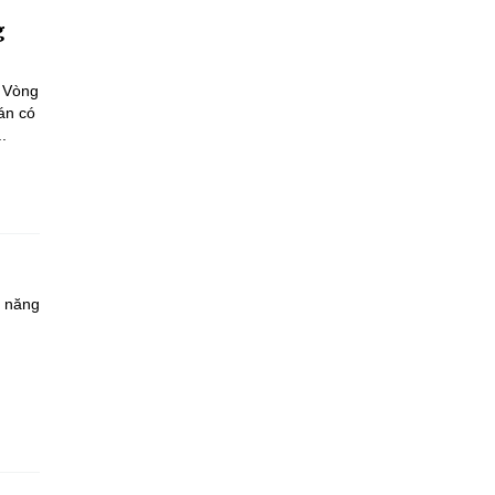
g
a Vòng
án có
.
à năng