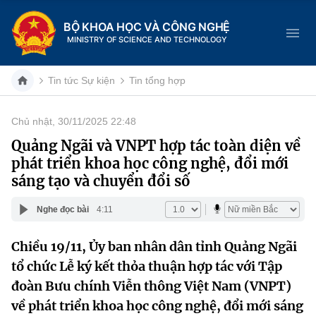
BỘ KHOA HỌC VÀ CÔNG NGHỆ
MINISTRY OF SCIENCE AND TECHNOLOGY
Tin tức Sự kiện
Tin tổng hợp
Chủ nhật, 30/11/2025 22:48
Danh mục
Quảng Ngãi và VNPT hợp tác toàn diện về
phát triển khoa học công nghệ, đổi mới
Trang chủ
sáng tạo và chuyển đổi số
Giới thiệu
Nghe đọc bài
4:11
Chức năng nhiệm vụ
Tin tức sự kiện
Chiều 19/11, Ủy ban nhân dân tỉnh Quảng Ngãi
tổ chức Lễ ký kết thỏa thuận hợp tác với Tập
Dịch vụ công
Cơ cấu tổ chức
Khoa học và Công nghệ
đoàn Bưu chính Viễn thông Việt Nam (VNPT)
Hệ thống văn bản
Lịch sử phát triển
Đổi mới sáng tạo
về phát triển khoa học công nghệ, đổi mới sáng