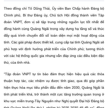
Theo đồng chí Tô Dũng Thái, Ủy viên Ban Chấp hành Đảng bộ
Chính phủ, Bí thư Đảng ủy, Chủ tịch Hội đồng thành viên Tập
đoàn VNPT, đơn vị sẽ tập trung những nguồn lực tốt nhất để
đồng hành cùng Quảng Ngãi trong xây dựng hạ tầng số và thúc
đẩy quá trình chuyển đổi số toàn diện mọi mặt hoạt động của
tỉnh. Các giải pháp được thiết kế, cung cấp tại tỉnh Quảng Ngãi sẽ
phù hợp với định hướng phát triển của Chính phủ; tương thích
với các hệ thống quốc gia nhưng vẫn đáp ứng các điều kiện đặc
thù, của tỉnh nhà.
"Tập đoàn VNPT tự tin bảo đảm thực hiện hiệu quả các thỏa
thuận hợp tác, các nhiệm vụ được tỉnh giao, qua đó góp phần
hiện thực hóa mục tiêu phấn đấu đến năm 2030, Quảng Ngãi là
tỉnh phát triển khá, trở thành một cực tăng trưởng quan trọng ở
khu vực miền trung-Tây Nguyên như Nghị quyết Đại hội Đảng bộ
tỉnh Quảng Ngãi lần thứ I, nhiệm kỳ 2025-2030 đã đề ra", đồng