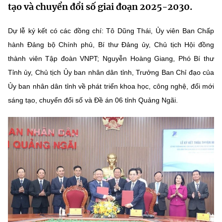
tạo và chuyển đổi số giai đoạn 2025-2030.
MST IOFFICE
Văn bản QPPL
Sở Khoa học và Công nghệ
Chuyển đổi số
Dự lễ ký kết có các đồng chí: Tô Dũng Thái, Ủy viên Ban Chấp
THỐNG KÊ
Văn bản chỉ đạo điều hành
Bưu chính, Viễn thông
hành Đảng bộ Chính phủ, Bí thư Đảng ủy, Chủ tịch Hội đồng
Multimedia
Khoa học và Công nghệ
thành viên Tập đoàn VNPT; Nguyễn Hoàng Giang, Phó Bí thư
Lấy ý kiến người dân về dự thảo VBQPPL
Sở hữu trí tuệ
Tỉnh ủy, Chủ tịch Ủy ban nhân dân tỉnh, Trưởng Ban Chỉ đạo của
THƯ ĐIỆN TỬ
Đổi mới sáng tạo
Ủy ban nhân dân tỉnh về phát triển khoa học, công nghệ, đổi mới
Tiêu chuẩn, đo lường, chất lượng
Khác
sáng tạo, chuyển đổi số và Đề án 06 tỉnh Quảng Ngãi.
Chuyển đổi số
Năng lượng nguyên tử
Videos
Bưu chính, Viễn thông
Tin tổng hợp
Infographic
Sở hữu trí tuệ
Tin địa phương
Ảnh
Tiêu chuẩn, đo lường, chất lượng
Voice
Năng lượng nguyên tử
Nhiệm vụ trọng tâm