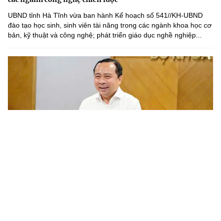
UBND tỉnh Hà Tĩnh vừa ban hành Kế hoạch số 541//KH-UBND
đào tạo học sinh, sinh viên tài năng trong các ngành khoa học cơ
bản, kỹ thuật và công nghệ; phát triển giáo dục nghề nghiệp...
Chương trình nghiên cứu khoa học cơ bản cần gắn với phát
triển công nghệ chiến lược của quốc gia