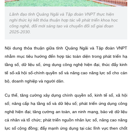
Chọn ngôn ngữ
Lãnh đạo tỉnh Quảng Ngãi và Tập đoàn VNPT thực hiện
Vietnamese
English
nghi thức ký kết thỏa thuận hợp tác về phát triển khoa học
công nghệ, đổi mới sáng tạo và chuyển đổi số giai đoạn
2025-2030.
BỘ KHOA HỌC VÀ CÔNG NGHỆ
Nội dung thỏa thuận giữa tỉnh Quảng Ngãi và Tập đoàn VNPT
MINISTRY OF SCIENCE AND TECHNOLOGY
nhằm mục tiêu hướng đến hợp tác toàn diện trong phát triển hạ
Điều khoản sử dụng
Theo dõi MST:
Góp ý
tầng số, dữ liệu số, ứng dụng công nghệ hiện đại, thúc đẩy kinh
tế số-xã hội số-chính quyền số và nâng cao năng lực số cho cán
Cơ quan chủ quản: Bộ Khoa học và Công nghệ (MST)
bộ, doanh nghiệp và người dân.
Chịu trách nhiệm nội dung: Nguyễn Thị Hải Hằng
Giám đốc Trung tâm Truyền thông Khoa học và Công nghệ.
Cụ thể, tăng cường xây dựng chính quyền số, kinh tế số, xã hội
Liên hệ
số; nâng cấp hạ tầng số và dữ liệu số; phát triển ứng dụng công
Địa chỉ: Ban Biên tập Cổng TTĐT - 18 Nguyễn Du, TP. Hà Nội
nghệ hiện đại; tăng cường an toàn, an ninh mạng, bảo vệ dữ liệu
Điện thoại: 024 3936 9506
cá nhân và tổ chức; phát triển nguồn nhân lực số, nâng cao năng
Email:
stc@mst.gov.vn
©2026 Bản quyền thuộc Bộ Khoa Học và Công Nghệ
lực số cộng đồng; đẩy mạnh ứng dụng tại các lĩnh vực then chốt