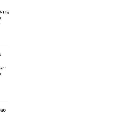
Đ-TTg
g
.
h
hành
g
iao