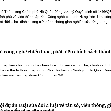
hó Thủ tướng Chính phủ Hồ Quốc Dũng vừa ký Quyết định số 1499/Q
ính phủ về việc thành lập Khu Công nghệ cao tỉnh Hưng Yên. Khu côn
ô 496,1 ha, định hướng trở thành không gian nghiên cứu, ứng dụng,..
 công nghệ chiến lược, phải biến chính sách thàn
hiệp làm chủ công nghệ chiến lược, chuyển các cơ chế, chính sách t
hệ cụ thể là thông điệp được Phó Thủ tướng Chính phủ Hồ Quốc Dũn
ổi làm việc với Tập đoàn Công nghệ CMC.
i dự án Luật sửa đổi 4 luật về tần số, viễn thông, g
 và chuyển giao công nghệ