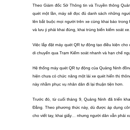
Theo Giám đốc Sở Thông tin và Truyền thông Quảng 
quét một lần, máy sẽ đọc đủ danh sách những người 
lên bắt buộc mọi người trên xe cùng khai báo trong h
và lưu ý phải khai đúng, khai trùng biển kiểm soát xe
Việc lắp đặt máy quét QR tự động tạo điều kiện cho c
di chuyển qua Trạm Kiểm soát nhanh và hạn chế nguy 
Hệ thống máy quét QR tự động của Quảng Ninh đồng
hiện chưa có chức năng một lái xe quét hiển thị thôn
này nhằm phục vụ nhân dân đi lại thuận tiện hơn.
Trước đó, từ cuối tháng 9, Quảng Ninh đã triển kha
Đằng. Theo phương thức này, dù được áp dụng công
cho viết tay, khai giấy… nhưng người dân vẫn phải x