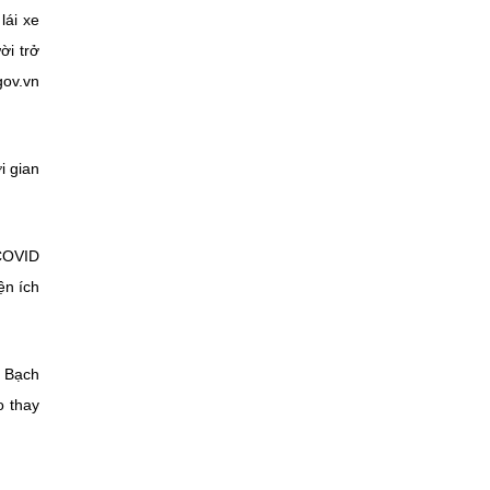
lái xe
ời trở
gov.vn
i gian
-COVID
ện ích
u Bạch
o thay