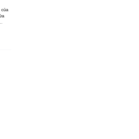
n của
sửa
..