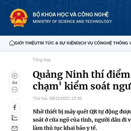
BỘ KHOA HỌC VÀ CÔNG NGHỆ
MINISTRY OF SCIENCE AND TECHNOLOGY
GIỚI THIỆU
TIN TỨC & SỰ KIỆN
DỊCH VỤ CÔNG
HỆ THỐNG 
Tổng hợp
Quảng Ninh thí điểm
Aa
chạm' kiểm soát ngườ
Thứ hai, 08/11/2021 13:36
Nhờ thiết bị máy quét QR tự động được 
soát ở cửa ngõ của tỉnh, người dân đi
làm thủ tục khai báo y tế.