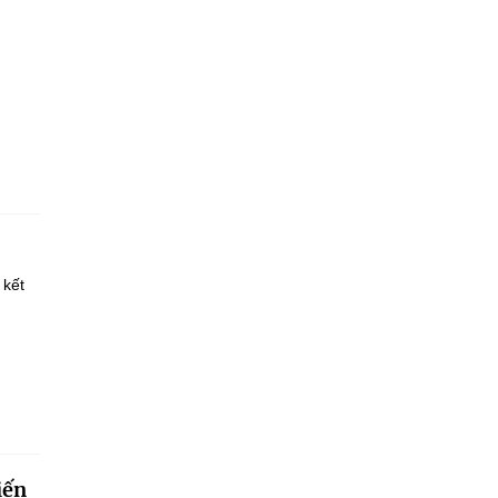
 kết
iến