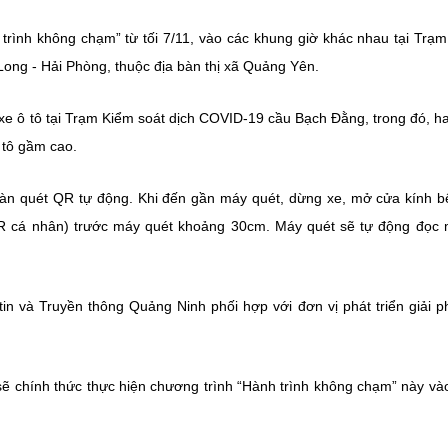
 trình không chạm” từ tối 7/11, vào các khung giờ khác nhau tại Trạ
ong - Hải Phòng, thuộc địa bàn thị xã Quảng Yên.
 xe ô tô tại Trạm Kiểm soát dịch COVID-19 cầu Bạch Đằng, trong đó, h
ô tô gầm cao.
 làn quét QR tự động. Khi đến gần máy quét, dừng xe, mở cửa kính bê
 QR cá nhân) trước máy quét khoảng 30cm. Máy quét sẽ tự động đọc
in và Truyền thông Quảng Ninh phối hợp với đơn vị phát triển giải p
sẽ chính thức thực hiện chương trình “Hành trình không chạm” này và