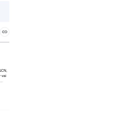
H&CN,
 vai
..