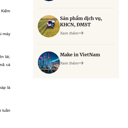
m Kiểm
Sản phẩm dịch vụ,
KHCN, ĐMST
Xem thêm
ai máy
Make in VietNam
n lái,
Xem thêm
 mã cá
háp là
o tuần