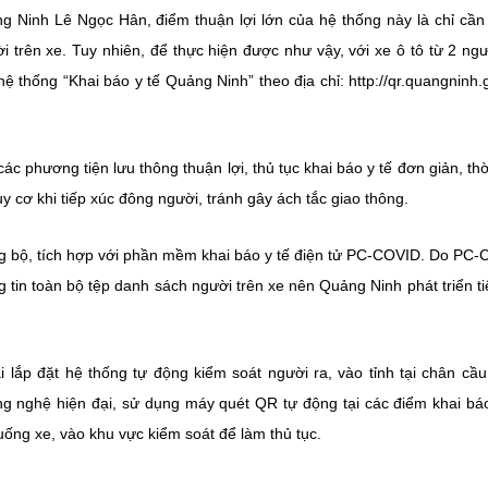
Ninh Lê Ngọc Hân, điểm thuận lợi lớn của hệ thống này là chỉ cần 
trên xe. Tuy nhiên, để thực hiện được như vậy, với xe ô tô từ 2 ngư
ệ thống “Khai báo y tế Quảng Ninh” theo địa chỉ: http://qr.quangninh.
.
ác phương tiện lưu thông thuận lợi, thủ tục khai báo y tế đơn giản, thờ
cơ khi tiếp xúc đông người, tránh gây ách tắc giao thông.
 bộ, tích hợp với phần mềm khai báo y tế điện tử PC-COVID. Do PC
g tin toàn bộ tệp danh sách người trên xe nên Quảng Ninh phát triển ti
i lắp đặt hệ thống tự động kiểm soát người ra, vào tỉnh tại chân cầ
 nghệ hiện đại, sử dụng máy quét QR tự động tại các điểm khai bá
uống xe, vào khu vực kiểm soát để làm thủ tục.