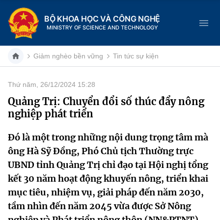
BỘ KHOA HỌC VÀ CÔNG NGHỆ
MINISTRY OF SCIENCE AND TECHNOLOGY
Giảm nghèo bền vững
Tin tức sự kiện
Thứ năm, 26/12/2024 15:28
Danh mục
Quảng Trị: Chuyển đổi số thúc đẩy nông
nghiệp phát triển
Trang chủ
Đó là một trong những nội dung trọng tâm mà
Giới thiệu
ông Hà Sỹ Đồng, Phó Chủ tịch Thường trực
Chức năng nhiệm vụ
Tin tức sự kiện
UBND tỉnh Quảng Trị chỉ đạo tại Hội nghị tổng
kết 30 năm hoạt động khuyến nông, triển khai
Dịch vụ công
Cơ cấu tổ chức
Khoa học và Công nghệ
mục tiêu, nhiệm vụ, giải pháp đến năm 2030,
tầm nhìn đến năm 2045 vừa được Sở Nông
Hệ thống văn bản
Lịch sử phát triển
Đổi mới sáng tạo
nghiệp và Phát triển nông thôn (NN&PTNT)