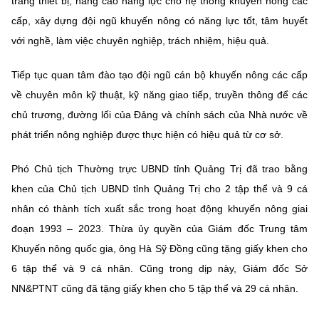
trang thiết bị, nâng cao năng lực cho hệ thống khuyến nông các
cấp, xây dựng đội ngũ khuyến nông có năng lực tốt, tâm huyết
với nghề, làm việc chuyên nghiệp, trách nhiệm, hiệu quả.
Tiếp tục quan tâm đào tạo đội ngũ cán bộ khuyến nông các cấp
về chuyên môn kỹ thuật, kỹ năng giao tiếp, truyền thông để các
chủ trương, đường lối của Đảng và chính sách của Nhà nước về
phát triển nông nghiệp được thực hiện có hiệu quả từ cơ sở.
Phó Chủ tịch Thường trực UBND tỉnh Quảng Trị đã trao bằng
khen của Chủ tịch UBND tỉnh Quảng Trị cho 2 tập thể và 9 cá
nhân có thành tích xuất sắc trong hoạt động khuyến nông giai
đoạn 1993 – 2023. Thừa ủy quyền của Giám đốc Trung tâm
Khuyến nông quốc gia, ông Hà Sỹ Đồng cũng tặng giấy khen cho
6 tập thể và 9 cá nhân. Cũng trong dịp này, Giám đốc Sở
NN&PTNT cũng đã tặng giấy khen cho 5 tập thể và 29 cá nhân.