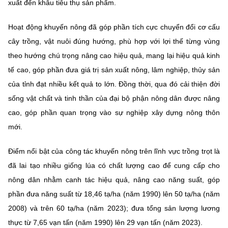
(Ghi rõ nguồn "https://mst.gov.vn" khi phát hành lại thông tin từ
xuất đến khâu tiêu thụ sản phẩm.
website này)
Hoạt động khuyến nông đã góp phần tích cực chuyển đổi cơ cấu
cây trồng, vật nuôi đúng hướng, phù hợp với lợi thế từng vùng
theo hướng chú trọng nâng cao hiệu quả, mang lại hiệu quả kinh
tế cao, góp phần đưa giá trị sản xuất nông, lâm nghiệp, thủy sản
của tỉnh đạt nhiều kết quả to lớn. Đồng thời, qua đó cải thiện đời
sống vật chất và tinh thần của đại bộ phận nông dân được nâng
cao, góp phần quan trọng vào sự nghiệp xây dựng nông thôn
mới.
Điểm nổi bật của công tác khuyến nông trên lĩnh vực trồng trọt là
đã lai tạo nhiều giống lúa có chất lượng cao để cung cấp cho
nông dân nhằm canh tác hiệu quả, nâng cao năng suất, góp
phần đưa năng suất từ 18,46 tạ/ha (năm 1990) lên 50 tạ/ha (năm
2008) và trên 60 tạ/ha (năm 2023); đưa tổng sản lượng lương
thực từ 7,65 vạn tấn (năm 1990) lên 29 vạn tấn (năm 2023).