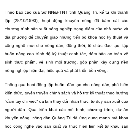
Chọn ngôn ngữ
Theo báo cáo của Sở NN&PTNT tỉnh Quảng Trị, kể từ khi thành
Vietnamese
English
lập (28/10/1993), hoạt động khuyến nông đã bám sát các
chương trình sản xuất nông nghiệp trọng điểm của nhà nước và
địa phương để chuyển giao những tiến bộ khoa học kỹ thuật và
BỘ KHOA HỌC VÀ CÔNG NGHỆ
công nghệ mới cho nông dân; đồng thời, tổ chức đào tạo, tập
MINISTRY OF SCIENCE AND TECHNOLOGY
huấn nâng cao trình độ kỹ thuật canh tác, đảm bảo an toàn vệ
sinh thực phẩm, vệ sinh môi trường, góp phần xây dựng nền
Điều khoản sử dụng
Theo dõi MST:
Góp ý
nông nghiệp hiện đại, hiệu quả và phát triển bền vững.
Cơ quan chủ quản: Bộ Khoa học và Công nghệ (MST)
Thông qua hoạt động tập huấn, đào tạo cho nông dân, phổ biến
Chịu trách nhiệm nội dung: Nguyễn Thị Hải Hằng
kiến thức, tuyên truyền chính sách và hỗ trợ kỹ thuật theo hướng
Giám đốc Trung tâm Truyền thông Khoa học và Công nghệ.
“cầm tay chỉ việc” đã làm thay đổi nhận thức, tư duy sản xuất của
Liên hệ
Địa chỉ: Ban Biên tập Cổng TTĐT - 18 Nguyễn Du, TP. Hà Nội
người dân. Qua triển khai các mô hình, chương trình, dự án
Điện thoại: 024 3936 9506
khuyến nông, nông dân Quảng Trị đã ứng dụng mạnh mẽ khoa
Email:
stc@mst.gov.vn
học công nghệ vào sản xuất và thực hiện liên kết từ khâu sản
©2026 Bản quyền thuộc Bộ Khoa Học và Công Nghệ