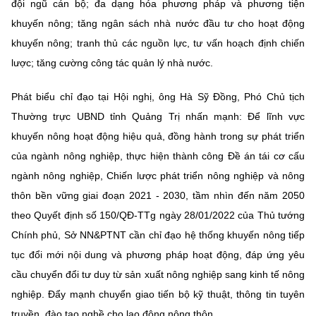
đội ngũ cán bộ; đa dạng hóa phương pháp và phương tiện
khuyến nông; tăng ngân sách nhà nước đầu tư cho hoạt động
khuyến nông; tranh thủ các nguồn lực, tư vấn hoạch định chiến
lược; tăng cường công tác quản lý nhà nước.
Phát biểu chỉ đạo tại Hội nghị, ông Hà Sỹ Đồng, Phó Chủ tịch
Thường trực UBND tỉnh Quảng Trị nhấn mạnh: Để lĩnh vực
khuyến nông hoạt động hiệu quả, đồng hành trong sự phát triển
của ngành nông nghiệp, thực hiện thành công Đề án tái cơ cấu
ngành nông nghiệp, Chiến lược phát triển nông nghiệp và nông
thôn bền vững giai đoạn 2021 - 2030, tầm nhìn đến năm 2050
theo Quyết định số 150/QĐ-TTg ngày 28/01/2022 của Thủ tướng
Chính phủ, Sở NN&PTNT cần chỉ đạo hệ thống khuyến nông tiếp
tục đổi mới nội dung và phương pháp hoạt động, đáp ứng yêu
cầu chuyển đổi tư duy từ sản xuất nông nghiệp sang kinh tế nông
nghiệp. Đẩy mạnh chuyển giao tiến bộ kỹ thuật, thông tin tuyên
truyền, đào tạo nghề cho lao động nông thôn.