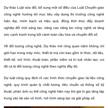
(Ghi rõ nguồn "https://mst.gov.vn" khi phát hành lại thông tin từ
website này)
Dự thảo Luật sửa đổi, bổ sung một số điều của Luật Chuyển giao
công nghệ hướng tới mục tiêu xây dựng thị trường công nghệ
hiện đại, minh bạch và hiệu quả; đồng thời thúc đẩy doanh
nghiệp đổi mới sáng tạo, nâng cao năng lực công nghệ và tăng
sức cạnh tranh trong bối cảnh toàn cầu hóa và chuyển đổi số.
Về đối tượng công nghệ, Dự thảo mở rộng quan niệm không chỉ
giới hạn trong máy móc, thiết bị mà còn bao gồm tri thức, dữ liệu,
thiết kế, mô hình, thuật toán, phần mềm và trí tuệ nhân tạo, coi
tất cả là đối tượng công nghệ theo nghĩa đầy đủ.
Dự luật cũng quy định rõ các hình thức chuyển giao tài liệu công
nghệ, quy trình quản lý chất lượng, tiêu chuẩn và thông số kỹ
thuật, phản ánh xu thế công nghệ hiện nay khi giá trị gia tăng tập
trung vào tài sản vô hình, mô hình sáng tạo và giải pháp số.