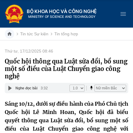
BỘ KHOA HỌC VÀ CÔNG NGHỆ
MINISTRY OF SCIENCE AND TECHNOLOGY
Tin tức Sự kiện
Tin tổng hợp
Thứ tư, 17/12/2025 08:46
Danh mục
Quốc hội thông qua Luật sửa đổi, bổ sung
một số điều của Luật Chuyển giao công
Trang chủ
nghệ
Giới thiệu
Nghe đọc bài
3:32
Chức năng nhiệm vụ
Tin tức sự kiện
Sáng 10/12, dưới sự điều hành của Phó Chủ tịch
Quốc hội Lê Minh Hoan, Quốc hội đã biểu
Dịch vụ công
Cơ cấu tổ chức
Khoa học và Công nghệ
quyết thông qua Luật sửa đổi, bổ sung một số
Hệ thống văn bản
Lịch sử phát triển
Đổi mới sáng tạo
điều của Luật Chuyển giao công nghệ với