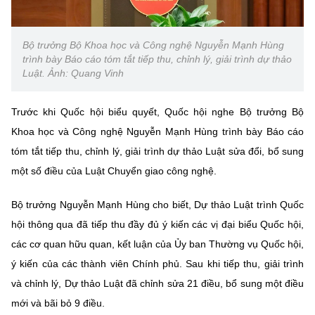
Chọn ngôn ngữ
Vietnamese
English
Bộ trưởng Bộ Khoa học và Công nghệ Nguyễn Mạnh Hùng
trình bày Báo cáo tóm tắt tiếp thu, chỉnh lý, giải trình dự thảo
Luật. Ảnh: Quang Vinh
BỘ KHOA HỌC VÀ CÔNG NGHỆ
Trước khi Quốc hội biểu quyết, Quốc hội nghe Bộ trưởng Bộ
MINISTRY OF SCIENCE AND TECHNOLOGY
Khoa học và Công nghệ Nguyễn Mạnh Hùng trình bày Báo cáo
Điều khoản sử dụng
Theo dõi MST:
Góp ý
tóm tắt tiếp thu, chỉnh lý, giải trình dự thảo Luật sửa đổi, bổ sung
một số điều của Luật Chuyển giao công nghệ.
Cơ quan chủ quản: Bộ Khoa học và Công nghệ (MST)
Bộ trưởng Nguyễn Mạnh Hùng cho biết, Dự thảo Luật trình Quốc
Chịu trách nhiệm nội dung: Nguyễn Thị Hải Hằng
hội thông qua đã tiếp thu đầy đủ ý kiến các vị đại biểu Quốc hội,
Giám đốc Trung tâm Truyền thông Khoa học và Công nghệ.
Liên hệ
các cơ quan hữu quan, kết luận của Ủy ban Thường vụ Quốc hội,
Địa chỉ: Ban Biên tập Cổng TTĐT - 18 Nguyễn Du, TP. Hà Nội
ý kiến của các thành viên Chính phủ. Sau khi tiếp thu, giải trình
Điện thoại: 024 3936 9506
và chỉnh lý, Dự thảo Luật đã chỉnh sửa 21 điều, bổ sung một điều
Email:
stc@mst.gov.vn
©2026 Bản quyền thuộc Bộ Khoa Học và Công Nghệ
mới và bãi bỏ 9 điều.