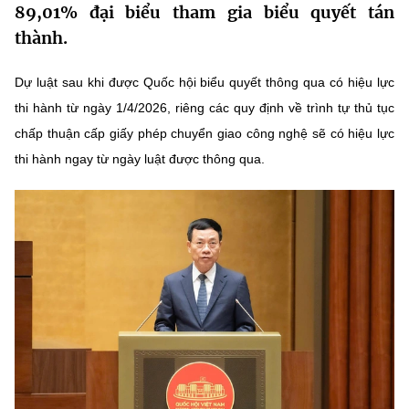
89,01% đại biểu tham gia biểu quyết tán
MST IOFFICE
Văn bản QPPL
Sở Khoa học và Công nghệ
Chuyển đổi số
thành.
THỐNG KÊ
Văn bản chỉ đạo điều hành
Bưu chính, Viễn thông
Dự luật sau khi được Quốc hội biểu quyết thông qua có hiệu lực
Multimedia
Khoa học và Công nghệ
thi hành từ ngày 1/4/2026, riêng các quy định về trình tự thủ tục
Lấy ý kiến người dân về dự thảo VBQPPL
Sở hữu trí tuệ
chấp thuận cấp giấy phép chuyển giao công nghệ sẽ có hiệu lực
THƯ ĐIỆN TỬ
Đổi mới sáng tạo
thi hành ngay từ ngày luật được thông qua.
Tiêu chuẩn, đo lường, chất lượng
Khác
Chuyển đổi số
Năng lượng nguyên tử
Videos
Bưu chính, Viễn thông
Tin tổng hợp
Infographic
Sở hữu trí tuệ
Tin địa phương
Ảnh
Tiêu chuẩn, đo lường, chất lượng
Voice
Năng lượng nguyên tử
Nhiệm vụ trọng tâm