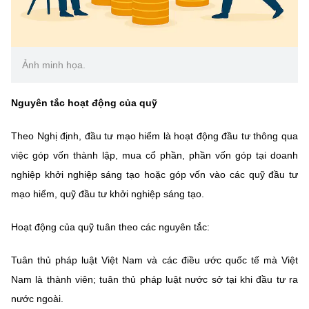
Chọn ngôn ngữ
Vietnamese
English
Ảnh minh họa.
Nguyên tắc hoạt động của quỹ
BỘ KHOA HỌC VÀ CÔNG NGHỆ
MINISTRY OF SCIENCE AND TECHNOLOGY
Theo Nghị định, đầu tư mạo hiểm là hoạt động đầu tư thông qua
Điều khoản sử dụng
Theo dõi MST:
Góp ý
việc góp vốn thành lập, mua cổ phần, phần vốn góp tại doanh
nghiệp khởi nghiệp sáng tạo hoặc góp vốn vào các quỹ đầu tư
Cơ quan chủ quản: Bộ Khoa học và Công nghệ (MST)
mạo hiểm, quỹ đầu tư khởi nghiệp sáng tạo.
Chịu trách nhiệm nội dung: Nguyễn Thị Hải Hằng
Giám đốc Trung tâm Truyền thông Khoa học và Công nghệ.
Hoạt động của quỹ tuân theo các nguyên tắc:
Liên hệ
Địa chỉ: Ban Biên tập Cổng TTĐT - 18 Nguyễn Du, TP. Hà Nội
Tuân thủ pháp luật Việt Nam và các điều ước quốc tế mà Việt
Điện thoại: 024 3936 9506
Nam là thành viên; tuân thủ pháp luật nước sở tại khi đầu tư ra
Email:
stc@mst.gov.vn
©2026 Bản quyền thuộc Bộ Khoa Học và Công Nghệ
nước ngoài.