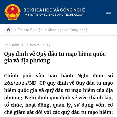
BỘ KHOA HỌC VÀ CÔNG NGHỆ
MINISTRY OF SCIENCE AND TECHNOLOGY
Tin tức Sự kiện
Khoa học và Công nghệ
Thứ năm, 16/10/2025 20:17
Danh mục
Quy định về Quỹ đầu tư mạo hiểm quốc
gia và địa phương
Trang chủ
Giới thiệu
Chính phủ vừa ban hành Nghị định số
264/2025/NĐ-CP quy định về Quỹ đầu tư mạo
Chức năng nhiệm vụ
Tin tức sự kiện
hiểm quốc gia và quỹ đầu tư mạo hiểm của địa
phương. Nghị định quy định về việc thành lập,
Dịch vụ công
Cơ cấu tổ chức
Khoa học và Công nghệ
tổ chức, hoạt động, quản lý, sử dụng vốn, cơ
Hệ thống văn bản
chế giám sát đối với các quỹ đầu tư mạo hiểm;
Lịch sử phát triển
Đổi mới sáng tạo