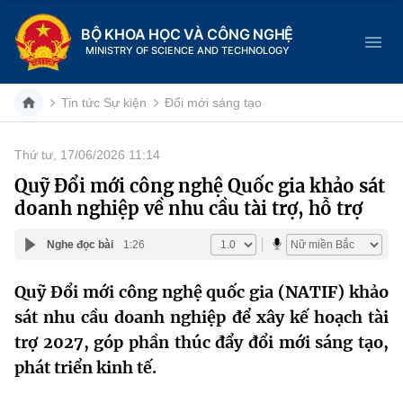
BỘ KHOA HỌC VÀ CÔNG NGHỆ
MINISTRY OF SCIENCE AND TECHNOLOGY
Tin tức Sự kiện
Đổi mới sáng tạo
Thứ tư, 17/06/2026 11:14
Danh mục
Quỹ Đổi mới công nghệ Quốc gia khảo sát
doanh nghiệp về nhu cầu tài trợ, hỗ trợ
Trang chủ
Nghe đọc bài
1:26
Giới thiệu
Quỹ Đổi mới công nghệ quốc gia (NATIF) khảo
Chức năng nhiệm vụ
Tin tức sự kiện
sát nhu cầu doanh nghiệp để xây kế hoạch tài
Dịch vụ công
trợ 2027, góp phần thúc đẩy đổi mới sáng tạo,
Cơ cấu tổ chức
Khoa học và Công nghệ
phát triển kinh tế.
Hệ thống văn bản
Lịch sử phát triển
Đổi mới sáng tạo