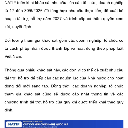
NATIF triển khai khảo sát nhu cầu của các tổ chức, doanh nghiệp
MST IOFFICE
Văn bản QPPL
Sở Khoa học và Công nghệ
Chuyển đổi số
từ 17 đến 30/6/2026 để tổng hợp nhu cầu thực tiễn, đề xuất kế
hoạch tài trợ, hỗ trợ năm 2027 và trình cấp có thẩm quyền xem
THỐNG KÊ
Văn bản chỉ đạo điều hành
Bưu chính, Viễn thông
xét, quyết định.
Multimedia
Khoa học và Công nghệ
Lấy ý kiến người dân về dự thảo VBQPPL
Sở hữu trí tuệ
Đối tượng tham gia khảo sát gồm các doanh nghiệp, tổ chức có
THƯ ĐIỆN TỬ
Đổi mới sáng tạo
tư cách pháp nhân được thành lập và hoạt động theo pháp luật
Tiêu chuẩn, đo lường, chất lượng
Việt Nam.
Khác
Chuyển đổi số
Năng lượng nguyên tử
Videos
Thông qua phiếu khảo sát này, các đơn vị có thể đề xuất nhu cầu
Bưu chính, Viễn thông
tài trợ, hỗ trợ để tiếp cận các nguồn lực của Nhà nước cho hoạt
Tin tổng hợp
Infographic
động đổi mới sáng tạo. Đồng thời, các doanh nghiệp, tổ chức
Sở hữu trí tuệ
Tin địa phương
Ảnh
tham gia khảo sát cũng sẽ được cập nhật thông tin về các
chương trình tài trợ, hỗ trợ của quỹ khi được triển khai theo quy
Tiêu chuẩn, đo lường, chất lượng
Voice
định.
Năng lượng nguyên tử
Nhiệm vụ trọng tâm