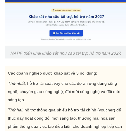
Chọn ngôn ngữ
Vietnamese
English
BỘ KHOA HỌC VÀ CÔNG NGHỆ
MINISTRY OF SCIENCE AND TECHNOLOGY
NATIF triển khai khảo sát nhu cầu tài trợ, hỗ trợ năm 2027.
Điều khoản sử dụng
Theo dõi MST:
Góp ý
Các doanh nghiệp được khảo sát về 3 nội dung:
Cơ quan chủ quản: Bộ Khoa học và Công nghệ (MST)
Thứ nhất
, hỗ trợ lãi suất vay cho các dự án ứng dụng công
Chịu trách nhiệm nội dung: Nguyễn Thị Hải Hằng
nghệ, chuyển giao công nghệ, đổi mới công nghệ và đổi mới
Giám đốc Trung tâm Truyền thông Khoa học và Công nghệ.
sáng tạo.
Liên hệ
Địa chỉ: Ban Biên tập Cổng TTĐT - 18 Nguyễn Du, TP. Hà Nội
Thứ hai
, hỗ trợ thông qua phiếu hỗ trợ tài chính (voucher) để
Điện thoại: 024 3936 9506
thúc đẩy hoạt động đổi mới sáng tạo, thương mại hóa sản
Email:
stc@mst.gov.vn
©2026 Bản quyền thuộc Bộ Khoa Học và Công Nghệ
phẩm thông qua việc tạo điều kiện cho doanh nghiệp tiếp cận