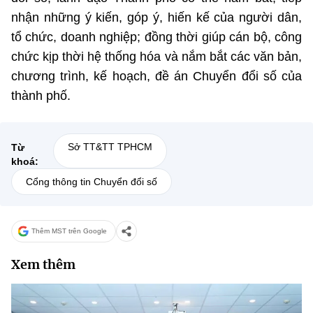
(Ghi rõ nguồn "https://mst.gov.vn" khi phát hành lại thông tin từ
nhận những ý kiến, góp ý, hiến kế của người dân,
website này)
tổ chức, doanh nghiệp; đồng thời giúp cán bộ, công
chức kịp thời hệ thống hóa và nắm bắt các văn bản,
chương trình, kế hoạch, đề án Chuyển đổi số của
thành phố.
Sở TT&TT TPHCM
Từ
khoá:
Cổng thông tin Chuyển đổi số
Thêm MST trên Google
Xem thêm