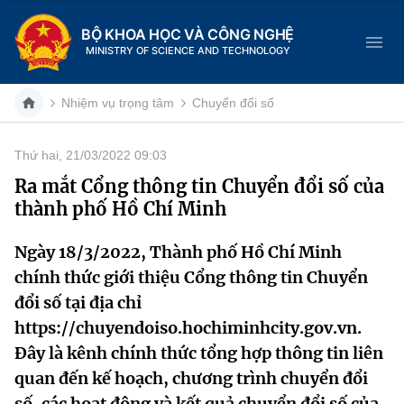
BỘ KHOA HỌC VÀ CÔNG NGHỆ
MINISTRY OF SCIENCE AND TECHNOLOGY
Nhiệm vụ trọng tâm
Chuyển đổi số
Thứ hai, 21/03/2022 09:03
Danh mục
Ra mắt Cổng thông tin Chuyển đổi số của
thành phố Hồ Chí Minh
Trang chủ
Ngày 18/3/2022, Thành phố Hồ Chí Minh
Giới thiệu
chính thức giới thiệu Cổng thông tin Chuyển
Chức năng nhiệm vụ
Tin tức sự kiện
đổi số tại địa chỉ
https://chuyendoiso.hochiminhcity.gov.vn.
Dịch vụ công
Cơ cấu tổ chức
Khoa học và Công nghệ
Đây là kênh chính thức tổng hợp thông tin liên
quan đến kế hoạch, chương trình chuyển đổi
Hệ thống văn bản
Lịch sử phát triển
Đổi mới sáng tạo
số, các hoạt động và kết quả chuyển đổi số của