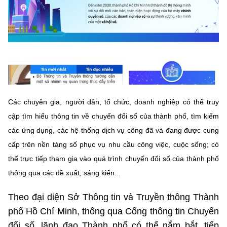
Chọn ngôn ngữ
Vietnamese
English
BỘ KHOA HỌC VÀ CÔNG NGHỆ
MINISTRY OF SCIENCE AND TECHNOLOGY
Các chuyên gia, người dân, tổ chức, doanh nghiệp có thể truy
Điều khoản sử dụng
Theo dõi MST:
Góp ý
cập tìm hiểu thông tin về chuyển đổi số của thành phố, tìm kiếm
các ứng dụng, các hệ thống dịch vụ công đã và đang được cung
Cơ quan chủ quản: Bộ Khoa học và Công nghệ (MST)
cấp trên nền tảng số phục vụ nhu cầu công việc, cuộc sống; có
Chịu trách nhiệm nội dung: Nguyễn Thị Hải Hằng
thể trực tiếp tham gia vào quá trình chuyển đổi số của thành phố
Giám đốc Trung tâm Truyền thông Khoa học và Công nghệ.
thông qua các đề xuất, sáng kiến...
Liên hệ
Địa chỉ: Ban Biên tập Cổng TTĐT - 18 Nguyễn Du, TP. Hà Nội
Điện thoại: 024 3936 9506
Theo đại diện Sở Thông tin và Truyền thông Thành
Email:
stc@mst.gov.vn
phố Hồ Chí Minh, thông qua Cổng thông tin Chuyển
©2026 Bản quyền thuộc Bộ Khoa Học và Công Nghệ
đổi số, lãnh đạo Thành phố có thể nắm bắt, tiếp