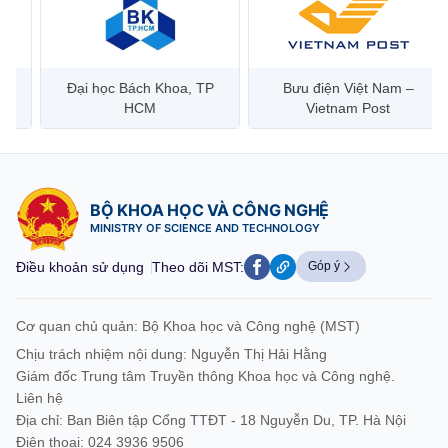
Đại học Bách Khoa, TP
Bưu điện Việt Nam –
Công
HCM
Vietnam Post
BỘ KHOA HỌC VÀ CÔNG NGHỆ
MINISTRY OF SCIENCE AND TECHNOLOGY
Điều khoản sử dụng
Theo dõi MST:
Góp ý
Cơ quan chủ quản: Bộ Khoa học và Công nghệ (MST)
Chịu trách nhiệm nội dung: Nguyễn Thị Hải Hằng
Giám đốc Trung tâm Truyền thông Khoa học và Công nghệ.
Liên hệ
Địa chỉ: Ban Biên tập Cổng TTĐT - 18 Nguyễn Du, TP. Hà Nội
Điện thoại: 024 3936 9506