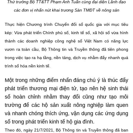
Thứ trưởng Bộ TT&TT Phạm Anh Tuấn cùng đại diện Lãnh đạo
Chọn ngôn ngữ
các đơn vị nhấn nút khai trương Sàn TMĐT về nông sản
Vietnamese
English
Thực hiện Chương trình Chuyển đổi số quốc gia với mục tiêu
kép: Vừa phát triển Chính phủ số, kinh tế số, xã hội số vừa hình
thành các doanh nghiệp công nghệ số Việt Nam có năng lực
BỘ KHOA HỌC VÀ CÔNG NGHỆ
vươn ra toàn cầu, Bộ Thông tin và Truyền thông đã tiên phong
MINISTRY OF SCIENCE AND TECHNOLOGY
trong việc tạo ra hạ tầng, nền tảng, dịch vụ nhằm đẩy nhanh quá
Điều khoản sử dụng
Theo dõi MST:
Góp ý
trình số hóa nền kinh tế.
Một trong những điểm nhấn đáng chú ý là thúc đẩy
Cơ quan chủ quản: Bộ Khoa học và Công nghệ (MST)
phát triển thương mại điện tử, tạo nên hệ sinh thái
Chịu trách nhiệm nội dung: Nguyễn Thị Hải Hằng
Giám đốc Trung tâm Truyền thông Khoa học và Công nghệ.
số hoàn chỉnh nhằm thay đổi cũng như tạo môi
Liên hệ
trường để các hộ sản xuất nông nghiệp làm quen
Địa chỉ: Ban Biên tập Cổng TTĐT - 18 Nguyễn Du, TP. Hà Nội
và nhanh chóng thích ứng, vận dụng các ứng dụng
Điện thoại: 024 3936 9506
Email:
stc@mst.gov.vn
số trong phát triển kinh tế hộ gia đình.
©2026 Bản quyền thuộc Bộ Khoa Học và Công Nghệ
Theo đó, ngày 21/7/2021, Bộ Thông tin và Truyền thông đã ban