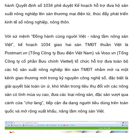
(Ghi rõ nguồn "https://mst.gov.vn" khi phát hành lại thông tin từ
hành Quyết định số 1034 phê duyệt Kế hoạch hỗ trợ đưa hộ sản
website này)
xuất nông nghiệp lên sàn thương mại điện tử, thúc đẩy phát triển
kinh tế số nông nghiệp, nông thôn.
Với sứ mệnh “Đồng hành cùng người Việt - nâng tầm nông sản
Việt”, kế hoạch 1034 giao hai sàn TMĐT thuần Việt là
Postmart.vn (Tổng Công ty Bưu điện Việt Nam) và Voso.vn (Tổng
Công ty cổ phần Bưu chính Viettel) tổ chức hỗ trợ đưa toàn bộ
các hộ sản xuất nông nghiệp lên sàn TMĐT nhằm mở ra một
kênh giao thương mới trong kỷ nguyên công nghệ số, đặc biệt là
giải quyết bài toán ùn ứ, khó khăn trong tiêu thụ đối với các nông
sản có tính mùa vụ cao, đưa các loại nông sản, đặc sản vượt qua
cánh cửa “chợ làng”, tiếp cận đa dạng người tiêu dùng trên toàn
quốc và mở rộng xuất khẩu, nâng tầm nông sản Việt.