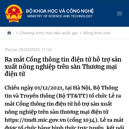
BỘ KHOA HỌC VÀ CÔNG NGHỆ
MINISTRY OF SCIENCE AND TECHNOLOGY
Chương trình mục tiêu quốc gia
Nông thôn mới
Thứ tư, 01/12/2021 17:12
Danh mục
Ra mắt Cổng thông tin điện tử hỗ trợ sản
xuất nông nghiệp trên sàn Thương mại
Trang chủ
điện tử
Giới thiệu
Chiều ngày 01/12/2021, tại Hà Nội, Bộ Thông
tin và Truyền thông (Bộ TT&TT) tổ chức Lễ ra
Chức năng nhiệm vụ
Tin tức sự kiện
mắt Cổng thông tin điện tử hỗ trợ sản xuất
Dịch vụ công
Cơ cấu tổ chức
Khoa học và Công nghệ
nông nghiệp trên sàn thương mại điện tử
https://tmdt.mic.gov.vn (cổng 1034). Lễ ra mắt
Hệ thống văn bản
Lịch sử phát triển
Đổi mới sáng tạo
được tổ chức bằng hình thức trực tuyến, kết nối