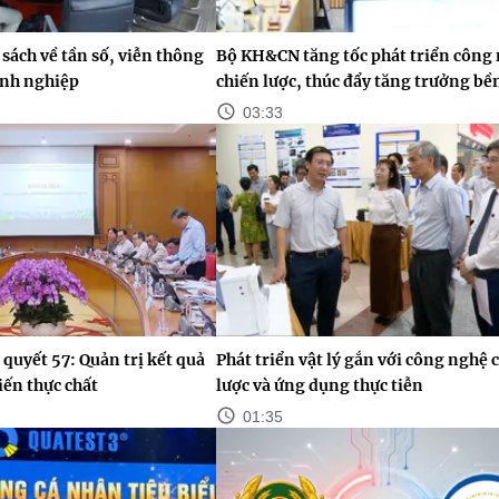
sách về tần số, viễn thông
Bộ KH&CN tăng tốc phát triển công
anh nghiệp
chiến lược, thúc đẩy tăng trưởng bề
03:33
 quyết 57: Quản trị kết quả
Phát triển vật lý gắn với công nghệ 
iến thực chất
lược và ứng dụng thực tiễn
01:35