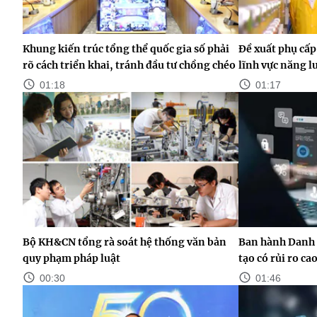
Khung kiến trúc tổng thể quốc gia số phải
Đề xuất phụ cấp
rõ cách triển khai, tránh đầu tư chồng chéo
lĩnh vực năng 
01:18
01:17
Bộ KH&CN tổng rà soát hệ thống văn bản
Ban hành Danh 
quy phạm pháp luật
tạo có rủi ro ca
00:30
01:46