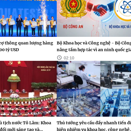
rợ thông quan lượng hàng
Bộ Khoa học và Công nghệ - Bộ Côn
100 tỷ USD
nâng tầm hợp tác vì an ninh quốc gi
02:10
ủ tịch nước Tô Lâm: Khoa
Thủ tướng yêu cầu đẩy nhanh tiến đ
đổi mới sáng tạo và...
hiện nhiệm vụ khoa học, công nghệ,.