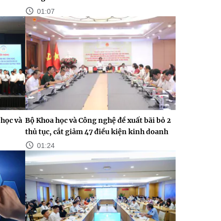
01:07
học và
Bộ Khoa học và Công nghệ đề xuất bãi bỏ 2
thủ tục, cắt giảm 47 điều kiện kinh doanh
01:24