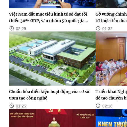
Việt Nam đặt mục tiêu kinh tế số đạt tối
Gỡ vướng chính 
thiểu 30% GDP, vào nhóm 50 quốc gia...
từ thực tiễn do
02:29
01:32
Chuẩn hóa điều kiện hoạt động của cơ sở
Triển khai Nghị
ươm tạo công nghệ
để tạo chuyển b
01:25
02:18