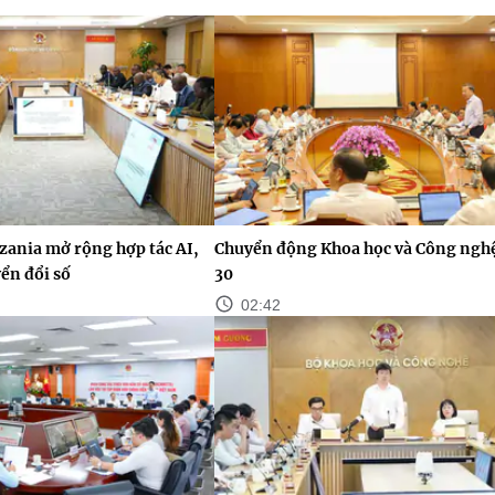
zania mở rộng hợp tác AI,
Chuyển động Khoa học và Công ngh
ển đổi số
30
02:42