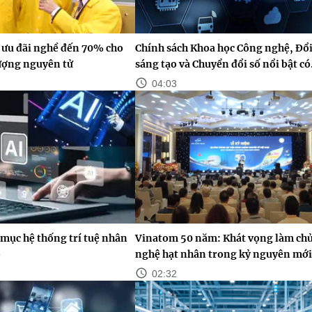
 ưu đãi nghề đến 70% cho
Chính sách Khoa học Công nghệ, Đổ
lượng nguyên tử
sáng tạo và Chuyển đổi số nổi bật có.
04:03
mục hệ thống trí tuệ nhân
Vinatom 50 năm: Khát vọng làm ch
o
nghệ hạt nhân trong kỷ nguyên mới
02:32