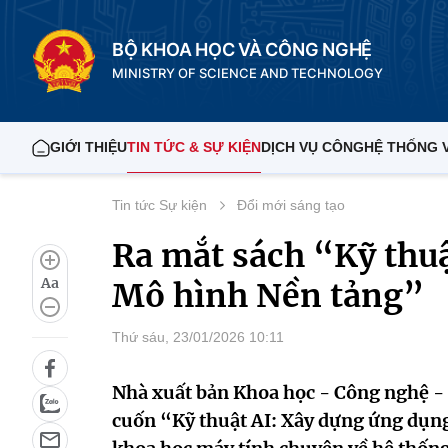
BỘ KHOA HỌC VÀ CÔNG NGHỆ
MINISTRY OF SCIENCE AND TECHNOLOGY
GIỚI THIỆU
TIN TỨC & SỰ KIỆN
DỊCH VỤ CÔNG
HỆ THỐNG 
Tin tức Sự kiện
Đổi mới sáng tạo
Ra mắt sách “Kỹ thuậ
Aa
Mô hình Nền tảng”
Thứ sáu, 23/01/2026 10:11
Nhà xuất bản Khoa học - Công nghệ - T
cuốn “Kỹ thuật AI: Xây dựng ứng dụng