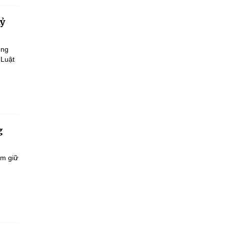
kỷ
ông
 Luật
g
ắm giữ
-