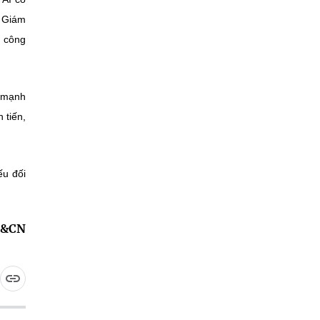
, Giám
ỏ công
y mạnh
 tiến,
ếu đối
H&CN