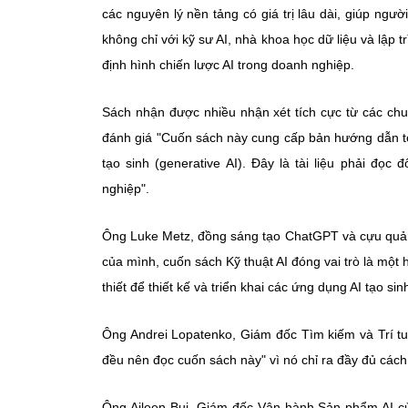
các nguyên lý nền tảng có giá trị lâu dài, giúp ngườ
không chỉ với kỹ sư AI, nhà khoa học dữ liệu và lập
định hình chiến lược AI trong doanh nghiệp.
Sách nhận được nhiều nhận xét tích cực từ các chu
đánh giá "Cuốn sách này cung cấp bản hướng dẫn toà
tạo sinh (generative AI). Đây là tài liệu phải đọ
nghiệp".
Ông Luke Metz, đồng sáng tạo ChatGPT và cựu quản 
của mình, cuốn sách Kỹ thuật AI đóng vai trò là một
thiết để thiết kế và triển khai các ứng dụng AI tạo si
Ông Andrei Lopatenko, Giám đốc Tìm kiếm và Trí tu
đều nên đọc cuốn sách này" vì nó chỉ ra đầy đủ cách 
Ông Aileen Bui, Giám đốc Vận hành Sản phẩm AI của