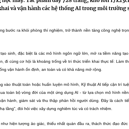
 học máy. Tác phẩm dày 728 trang, khổ lớn 17x23c
n khai và vận hành các hệ thống AI trong môi trường 
ang bước ra khỏi phòng thí nghiệm, trở thành nền tảng công nghệ trọ
tạo sinh, đặc biệt là các mô hình ngôn ngữ lớn, mở ra tiềm năng tạ
đi cùng cơ hội là khoảng trống về tri thức triển khai thực tế: Làm t
ống vận hành ổn định, an toàn và có khả năng mở rộng.
ung vào thuật toán hoặc huấn luyện mô hình, Kỹ thuật AI tiếp cận trí tu
 qua toàn bộ vòng đời của một ứng dụng AI - từ lựa chọn mô hình nền
n vận hành, giám sát và thu thập phản hồi người dùng. Đây là cách ti
hạ tầng", đòi hỏi việc xây dựng nghiêm túc và có trách nhiệm.
h như hiện tượng ảo giác, thiếu nhất quán đầu ra, thách thức đạo đức