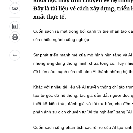
khoa học máy tính chuyên về hệ thống
Đây là tài liệu về cách xây dựng, triể
xuất thực tế.
Cuốn sách ra mắt trong bối cảnh trí tuệ nhân tạo đ
của nhiều ngành công nghiệp.
Sự phát triển mạnh mẽ của mô hình nền tảng và AI 
những ứng dụng thông minh chưa từng có. Tuy nhiên, 
để biến sức mạnh của mô hình AI thành những hệ th
Khác với nhiều tài liệu về AI truyền thống chỉ tập tr
tạo từ góc độ hệ thống, tác giả dẫn dắt người đọc
thiết kế kiến trúc, đánh giá và tối ưu hóa, cho đế
phản ánh sự dịch chuyển từ "AI thí nghiệm" sang "AI 
Cuốn sách cũng phân tích các rủi ro của AI tạo sin