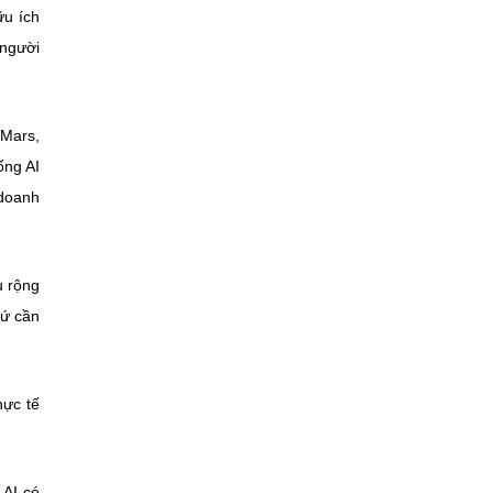
ữu ích
 người
 Mars,
ống AI
 doanh
u rộng
hứ cần
hực tế
 AI có