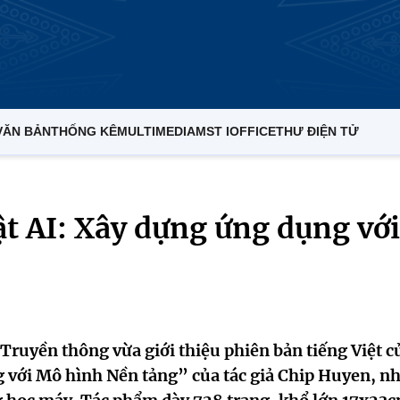
VĂN BẢN
THỐNG KÊ
MULTIMEDIA
MST IOFFICE
THƯ ĐIỆN TỬ
t AI: Xây dựng ứng dụng với
ruyền thông vừa giới thiệu phiên bản tiếng Việt c
 với Mô hình Nền tảng” của tác giả Chip Huyen, n