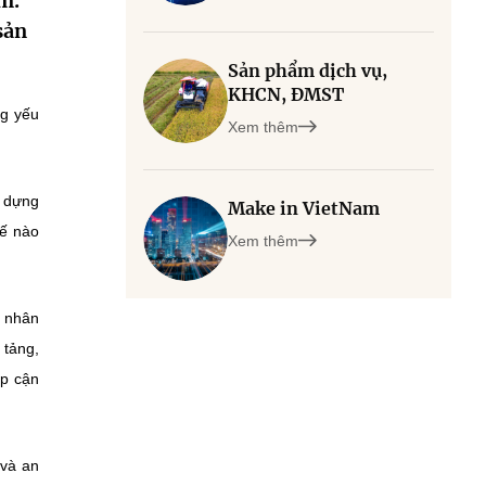
m.
sản
Sản phẩm dịch vụ,
KHCN, ĐMST
ng yếu
Xem thêm
o dựng
Make in VietNam
hế nào
Xem thêm
ệ nhân
 tảng,
ếp cận
 và an