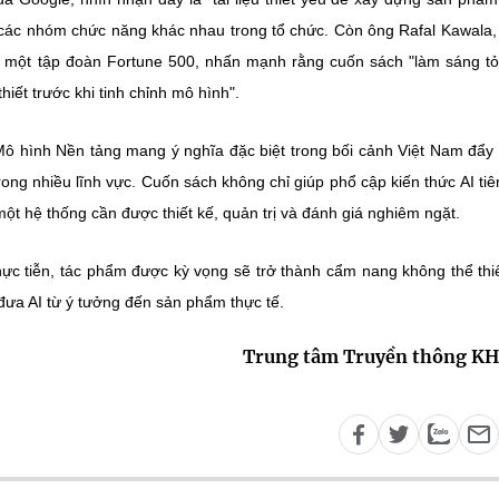
 các nhóm chức năng khác nhau trong tổ chức. Còn ông Rafal Kawala
ại một tập đoàn Fortune 500, nhấn mạnh rằng cuốn sách "làm sáng t
iết trước khi tinh chỉnh mô hình".
Mô hình Nền tảng mang ý nghĩa đặc biệt trong bối cảnh Việt Nam đẩ
rong nhiều lĩnh vực.
Cuốn sách không chỉ giúp phổ cập kiến thức AI tiên
ột hệ thống cần được thiết kế, quản trị và đánh giá nghiêm ngặt.
hực tiễn, tác phẩm được kỳ vọng sẽ trở thành cẩm nang không thể thi
đưa AI từ ý tưởng đến sản phẩm thực tế.
Trung tâm Truyền thông K