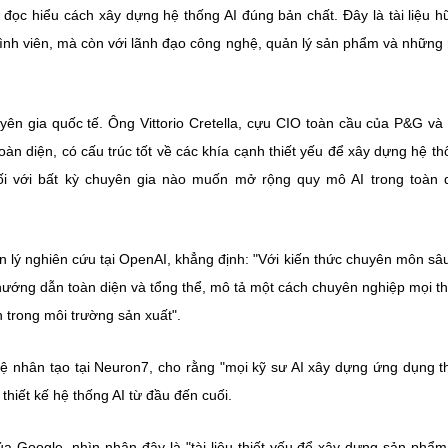
i đọc hiểu cách xây dựng hệ thống AI đúng bản chất. Đây là tài liệu h
 trình viên, mà còn với lãnh đạo công nghệ, quản lý sản phẩm và những
yên gia quốc tế. Ông Vittorio Cretella, cựu CIO toàn cầu của P&G và
n diện, có cấu trúc tốt về các khía cạnh thiết yếu để xây dựng hệ th
c đối với bất kỳ chuyên gia nào muốn mở rộng quy mô AI trong toàn
lý nghiên cứu tại OpenAI, khẳng định: "Với kiến thức chuyên môn sâ
 hướng dẫn toàn diện và tổng thể, mô tả một cách chuyên nghiệp mọi t
nh trong môi trường sản xuất".
ệ nhân tạo tại Neuron7, cho rằng "mọi kỹ sư AI xây dựng ứng dụng t
thiết kế hệ thống AI từ đầu đến cuối.
 Google, nhìn nhận đây là "tài liệu thiết yếu để xây dựng sản phẩm