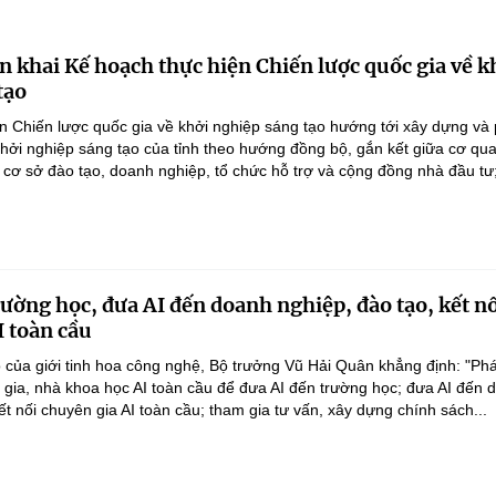
n khai Kế hoạch thực hiện Chiến lược quốc gia về k
tạo
n Chiến lược quốc gia về khởi nghiệp sáng tạo hướng tới xây dựng và 
 khởi nghiệp sáng tạo của tỉnh theo hướng đồng bộ, gắn kết giữa cơ qu
 cơ sở đào tạo, doanh nghiệp, tổ chức hỗ trợ và cộng đồng nhà đầu tư;
rường học, đưa AI đến doanh nghiệp, đào tạo, kết n
I toàn cầu
 của giới tinh hoa công nghệ, Bộ trưởng Vũ Hải Quân khẳng định: "Phá
n gia, nhà khoa học AI toàn cầu để đưa AI đến trường học; đưa AI đến 
ết nối chuyên gia AI toàn cầu; tham gia tư vấn, xây dựng chính sách...