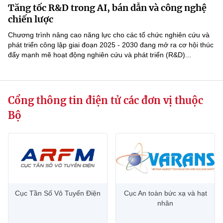
Tăng tốc R&D trong AI, bán dẫn và công nghệ
MST IOFFICE
Văn bản QPPL
Sở Khoa học và Công nghệ
Chuyển đổi số
chiến lược
THỐNG KÊ
Chương trình nâng cao năng lực cho các tổ chức nghiên cứu và
Văn bản chỉ đạo điều hành
Bưu chính, Viễn thông
phát triển công lập giai đoạn 2025 - 2030 đang mở ra cơ hội thúc
đẩy mạnh mẽ hoạt động nghiên cứu và phát triển (R&D)...
Multimedia
Khoa học và Công nghệ
Lấy ý kiến người dân về dự thảo VBQPPL
Sở hữu trí tuệ
THƯ ĐIỆN TỬ
Đổi mới sáng tạo
Tiêu chuẩn, đo lường, chất lượng
Cổng thông tin điện tử các đơn vị thuộc
Khác
Chuyển đổi số
Năng lượng nguyên tử
Bộ
Videos
Bưu chính, Viễn thông
Tin tổng hợp
Infographic
Sở hữu trí tuệ
Tin địa phương
Ảnh
Tiêu chuẩn, đo lường, chất lượng
Voice
Cục Tần Số Vô Tuyến Điện
Cục An toàn bức xạ và hạt
nhân
Năng lượng nguyên tử
Nhiệm vụ trọng tâm