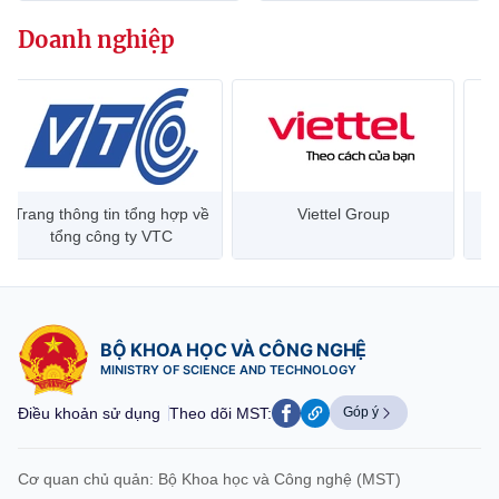
Chọn ngôn ngữ
Doanh nghiệp
Vietnamese
English
BỘ KHOA HỌC VÀ CÔNG NGHỆ
MINISTRY OF SCIENCE AND TECHNOLOGY
Trang thông tin tổng hợp về
Viettel Group
Điều khoản sử dụng
Theo dõi MST:
Góp ý
tổng công ty VTC
Cơ quan chủ quản: Bộ Khoa học và Công nghệ (MST)
Chịu trách nhiệm nội dung: Nguyễn Thị Hải Hằng
BỘ KHOA HỌC VÀ CÔNG NGHỆ
Giám đốc Trung tâm Truyền thông Khoa học và Công nghệ.
MINISTRY OF SCIENCE AND TECHNOLOGY
Liên hệ
Địa chỉ: Ban Biên tập Cổng TTĐT - 18 Nguyễn Du, TP. Hà Nội
Điều khoản sử dụng
Theo dõi MST:
Góp ý
Điện thoại: 024 3936 9506
Email:
stc@mst.gov.vn
©2026 Bản quyền thuộc Bộ Khoa Học và Công Nghệ
Cơ quan chủ quản: Bộ Khoa học và Công nghệ (MST)