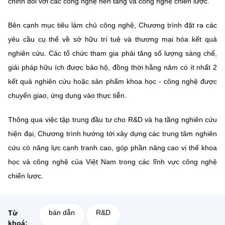
chỉnh đối với các công nghệ nền tảng và công nghệ chiến lược.
(Ghi rõ nguồn "https://mst.gov.vn" khi phát hành lại thông tin từ
website này)
Bên cạnh mục tiêu làm chủ công nghệ, Chương trình đặt ra các
yêu cầu cụ thể về sở hữu trí tuệ và thương mại hóa kết quả
nghiên cứu. Các tổ chức tham gia phải tăng số lượng sáng chế,
giải pháp hữu ích được bảo hộ, đồng thời hằng năm có ít nhất 2
kết quả nghiên cứu hoặc sản phẩm khoa học - công nghệ được
chuyển giao, ứng dụng vào thực tiễn.
Thông qua việc tập trung đầu tư cho R&D và hạ tầng nghiên cứu
hiện đại, Chương trình hướng tới xây dựng các trung tâm nghiên
cứu có năng lực cạnh tranh cao, góp phần nâng cao vị thế khoa
học và công nghệ của Việt Nam trong các lĩnh vực công nghệ
chiến lược.
bán dẫn
R&D
Từ
khoá: