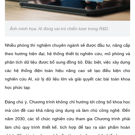
Chọn ngôn ngữ
Vietnamese
English
Ảnh minh họa: AI đóng vai trò chiến lược trong R&D.
Nhiều phòng thí nghiệm chuyên ngành sẽ được đầu tư, nâng cấp
BỘ KHOA HỌC VÀ CÔNG NGHỆ
MINISTRY OF SCIENCE AND TECHNOLOGY
theo hướng hiện đại; hệ thống thiết bị nghiên cứu, mô phỏng và
phân tích dữ liệu được bổ sung đồng bộ. Đặc biệt, việc xây dựng
Điều khoản sử dụng
Theo dõi MST:
Góp ý
các hệ thống điện toán hiệu năng cao sẽ tạo điều kiện cho
nghiên cứu AI, xử lý dữ liệu lớn và giải quyết các bài toán khoa
Cơ quan chủ quản: Bộ Khoa học và Công nghệ (MST)
học phức tạp.
Chịu trách nhiệm nội dung: Nguyễn Thị Hải Hằng
Giám đốc Trung tâm Truyền thông Khoa học và Công nghệ.
Đáng chú ý, Chương trình không chỉ hướng tới công bố khoa học
Liên hệ
Địa chỉ: Ban Biên tập Cổng TTĐT - 18 Nguyễn Du, TP. Hà Nội
mà còn đề cao khả năng ứng dụng và làm chủ công nghệ. Đến
Điện thoại: 024 3936 9506
năm 2030, các tổ chức nghiên cứu tham gia Chương trình phải
Email:
stc@mst.gov.vn
làm chủ quy trình thiết kế, tích hợp để tạo ra sản phẩm hoàn
©2026 Bản quyền thuộc Bộ Khoa Học và Công Nghệ