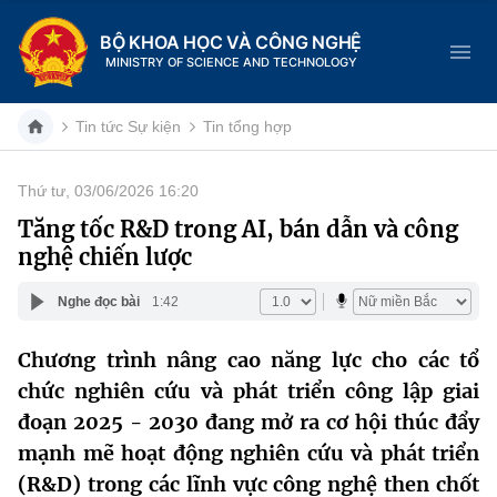
BỘ KHOA HỌC VÀ CÔNG NGHỆ
MINISTRY OF SCIENCE AND TECHNOLOGY
Tin tức Sự kiện
Tin tổng hợp
Thứ tư, 03/06/2026 16:20
Danh mục
Tăng tốc R&D trong AI, bán dẫn và công
nghệ chiến lược
Trang chủ
Nghe đọc bài
1:42
Giới thiệu
Chương trình nâng cao năng lực cho các tổ
Chức năng nhiệm vụ
Tin tức sự kiện
chức nghiên cứu và phát triển công lập giai
Dịch vụ công
đoạn 2025 - 2030 đang mở ra cơ hội thúc đẩy
Cơ cấu tổ chức
Khoa học và Công nghệ
mạnh mẽ hoạt động nghiên cứu và phát triển
Hệ thống văn bản
Lịch sử phát triển
Đổi mới sáng tạo
(R&D) trong các lĩnh vực công nghệ then chốt