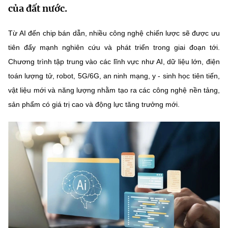
của đất nước.
MST IOFFICE
Văn bản QPPL
Sở Khoa học và Công nghệ
Chuyển đổi số
Từ AI đến chip bán dẫn, nhiều công nghệ chiến lược sẽ được ưu
THỐNG KÊ
Văn bản chỉ đạo điều hành
Bưu chính, Viễn thông
tiên đẩy mạnh nghiên cứu và phát triển trong giai đoạn tới.
Multimedia
Khoa học và Công nghệ
Chương trình tập trung vào các lĩnh vực như AI, dữ liệu lớn, điện
Lấy ý kiến người dân về dự thảo VBQPPL
Sở hữu trí tuệ
toán lượng tử, robot, 5G/6G, an ninh mạng, y - sinh học tiên tiến,
THƯ ĐIỆN TỬ
Đổi mới sáng tạo
Tiêu chuẩn, đo lường, chất lượng
vật liệu mới và năng lượng nhằm tạo ra các công nghệ nền tảng,
Khác
sản phẩm có giá trị cao và động lực tăng trưởng mới.
Chuyển đổi số
Năng lượng nguyên tử
Videos
Bưu chính, Viễn thông
Tin tổng hợp
Infographic
Sở hữu trí tuệ
Tin địa phương
Ảnh
Tiêu chuẩn, đo lường, chất lượng
Voice
Năng lượng nguyên tử
Nhiệm vụ trọng tâm