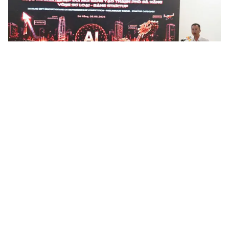
Đà Nẵng thúc đẩy khởi nghiệp đổi mới sáng tạo từ các dự án
công nghệ
Hơn 60 dự án khởi nghiệp trong các lĩnh vực công nghệ và đổi
mới sáng tạo đã tham gia Vòng sơ loại Cuộc thi Khởi nghiệp đổi
mới sáng tạo thành phố Đà Nẵng - SURF 2026. Các dự án có...