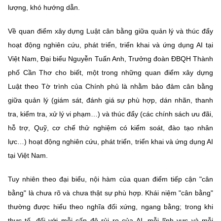
lượng, khó hướng dẫn.
Về quan điểm xây dựng Luật cân bằng giữa quản lý và thúc đẩy
hoạt động nghiên cứu, phát triển, triển khai và ứng dụng AI tại
Việt Nam, Đại biểu Nguyễn Tuấn Anh, Trưởng đoàn ĐBQH Thành
phố Cần Thơ cho biết, một trong những quan điểm xây dựng
Luật theo Tờ trình của Chính phủ là nhằm bảo đảm cân bằng
giữa quản lý (giám sát, đánh giá sự phù hợp, dán nhãn, thanh
tra, kiểm tra, xử lý vi phạm…) và thúc đẩy (các chính sách ưu đãi,
hỗ trợ, Quỹ, cơ chế thử nghiệm có kiểm soát, đào tạo nhân
lực…) hoạt động nghiên cứu, phát triển, triển khai và ứng dụng AI
tại Việt Nam.
Tuy nhiên theo đại biểu, nội hàm của quan điểm tiếp cận "cân
bằng" là chưa rõ và chưa thật sự phù hợp. Khái niệm "cân bằng"
thường được hiểu theo nghĩa đối xứng, ngang bằng; trong khi
thực tế, đối với mỗi cấp độ rủi ro của AI, mỗi lĩnh vực và mỗi