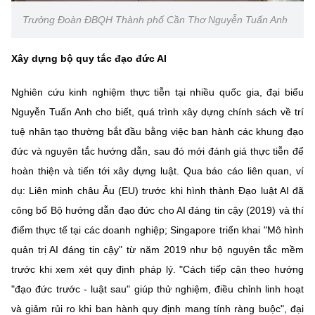
Trưởng Đoàn ĐBQH Thành phố Cần Thơ Nguyễn Tuấn Anh
Xây dựng bộ quy tắc đạo đức AI
Nghiên cứu kinh nghiệm thực tiễn tại nhiều quốc gia, đại biểu
Nguyễn Tuấn Anh cho biết, quá trình xây dựng chính sách về trí
tuệ nhân tạo thường bắt đầu bằng việc ban hành các khung đạo
đức và nguyên tắc hướng dẫn, sau đó mới đánh giá thực tiễn để
hoàn thiện và tiến tới xây dựng luật. Qua báo cáo liên quan, ví
dụ: Liên minh châu Âu (EU) trước khi hình thành Đạo luật AI đã
công bố Bộ hướng dẫn đạo đức cho AI đáng tin cậy (2019) và thí
điểm thực tế tại các doanh nghiệp; Singapore triển khai "Mô hình
quản trị AI đáng tin cậy" từ năm 2019 như bộ nguyên tắc mềm
trước khi xem xét quy định pháp lý. "Cách tiếp cận theo hướng
"đạo đức trước - luật sau" giúp thử nghiệm, điều chỉnh linh hoạt
và giảm rủi ro khi ban hành quy định mang tính ràng buộc", đại