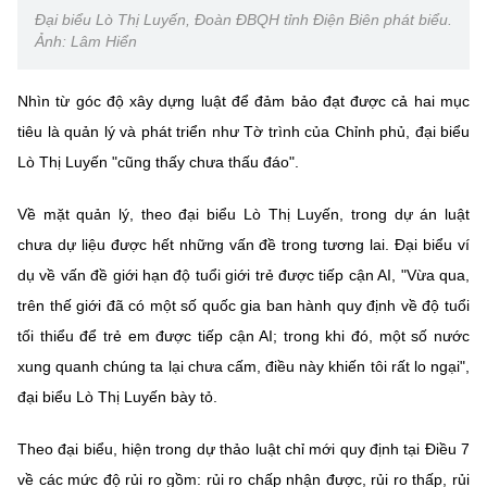
Đại biểu Lò Thị Luyến, Đoàn ĐBQH tỉnh Điện Biên phát biểu.
Ảnh: Lâm Hiển
Nhìn từ góc độ xây dựng luật để đảm bảo đạt được cả hai mục
tiêu là quản lý và phát triển như Tờ trình của Chỉnh phủ, đại biểu
Lò Thị Luyến "cũng thấy chưa thấu đáo".
Về mặt quản lý, theo đại biểu Lò Thị Luyến, trong dự án luật
chưa dự liệu được hết những vấn đề trong tương lai. Đại biểu ví
dụ về vấn đề giới hạn độ tuổi giới trẻ được tiếp cận AI, "Vừa qua,
trên thế giới đã có một số quốc gia ban hành quy định về độ tuổi
tối thiểu để trẻ em được tiếp cận AI; trong khi đó, một số nước
xung quanh chúng ta lại chưa cấm, điều này khiến tôi rất lo ngại",
đại biểu Lò Thị Luyến bày tỏ.
Theo đại biểu, hiện trong dự thảo luật chỉ mới quy định tại Điều 7
về các mức độ rủi ro gồm: rủi ro chấp nhận được, rủi ro thấp, rủi