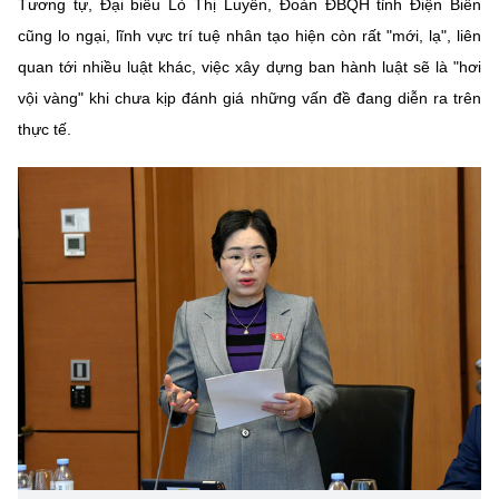
Tương tự, Đại biểu Lò Thị Luyến, Đoàn ĐBQH tỉnh Điện Biên
cũng lo ngại, lĩnh vực trí tuệ nhân tạo hiện còn rất "mới, lạ", liên
quan tới nhiều luật khác, việc xây dựng ban hành luật sẽ là "hơi
vội vàng" khi chưa kịp đánh giá những vấn đề đang diễn ra trên
thực tế.