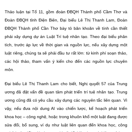
Chọn ngôn ngữ
Thảo luận tại Tổ 11, gồm đoàn ĐBQH Thành phố Cầm Thơ và
Vietnamese
English
Đoàn ĐBQH tỉnh Điện Biên, Đại biểu Lê Thị Thanh Lam, Đoàn
ĐBQH Thành phố Cần Thơ bày tỏ băn khoăn về tính cần thiết
phải xây dựng dự án Luật Trí tuệ nhân tạo. Theo đại biểu phân
tích, trước áp lực về thời gian và nguồn lực, nếu xây dựng một
BỘ KHOA HỌC VÀ CÔNG NGHỆ
MINISTRY OF SCIENCE AND TECHNOLOGY
luật riêng, chúng ta sẽ phải đầu tư rất lớn: từ kinh phí soạn thảo,
các hội thảo, tham vấn ý kiến cho đến các nguồn lực chuyên
Điều khoản sử dụng
Theo dõi MST:
Góp ý
môn.
Cơ quan chủ quản: Bộ Khoa học và Công nghệ (MST)
Đại biểu Lê Thị Thanh Lam cho biết, Nghị quyết 57 của Trung
Chịu trách nhiệm nội dung: Nguyễn Thị Hải Hằng
ương đã đặt vấn đề quan tâm phát triển trí tuệ nhân tạo. Trung
Giám đốc Trung tâm Truyền thông Khoa học và Công nghệ.
ương cũng đã có yêu cầu xây dựng các nguyên tắc liên quan. Vì
Liên hệ
Địa chỉ: Ban Biên tập Cổng TTĐT - 18 Nguyễn Du, TP. Hà Nội
vậy, nếu đưa nội dung AI vào chiến lược, kế hoạch phát triển
Điện thoại: 024 3936 9506
khoa học – công nghệ, hoặc trong khuôn khổ một luật đang được
Email:
stc@mst.gov.vn
sửa đổi, bổ sung, ví dụ như luật liên quan đến khoa học, công
©2026 Bản quyền thuộc Bộ Khoa Học và Công Nghệ