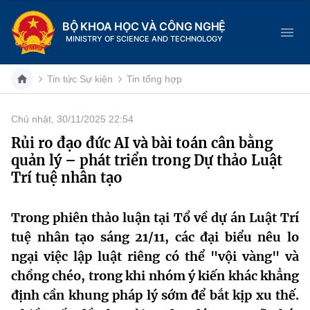
BỘ KHOA HỌC VÀ CÔNG NGHỆ
MINISTRY OF SCIENCE AND TECHNOLOGY
Tin tức Sự kiện
Tin tổng hợp
Chủ nhật, 30/11/2025 22:54
Danh mục
Rủi ro đạo đức AI và bài toán cân bằng
quản lý – phát triển trong Dự thảo Luật
Trang chủ
Trí tuệ nhân tạo
Giới thiệu
Trong phiên thảo luận tại Tổ về dự án Luật Trí
Chức năng nhiệm vụ
Tin tức sự kiện
tuệ nhân tạo sáng 21/11, các đại biểu nêu lo
ngại việc lập luật riêng có thể "vội vàng" và
Dịch vụ công
Cơ cấu tổ chức
Khoa học và Công nghệ
chồng chéo, trong khi nhóm ý kiến khác khẳng
Hệ thống văn bản
định cần khung pháp lý sớm để bắt kịp xu thế.
Lịch sử phát triển
Đổi mới sáng tạo