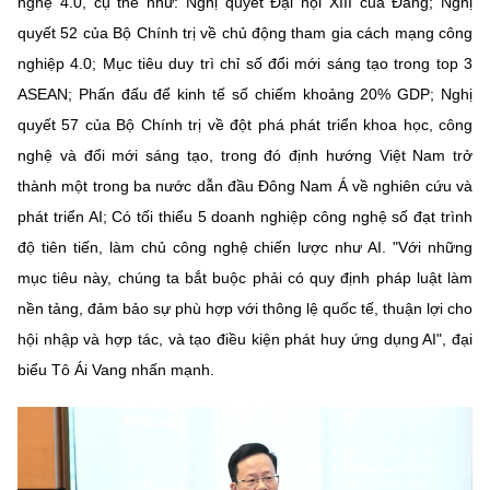
nghệ 4.0, cụ thể như: Nghị quyết Đại hội XIII của Đảng; Nghị
quyết 52 của Bộ Chính trị về chủ động tham gia cách mạng công
nghiệp 4.0; Mục tiêu duy trì chỉ số đổi mới sáng tạo trong top 3
ASEAN; Phấn đấu để kinh tế số chiếm khoảng 20% GDP; Nghị
quyết 57 của Bộ Chính trị về đột phá phát triển khoa học, công
nghệ và đổi mới sáng tạo, trong đó định hướng Việt Nam trở
thành một trong ba nước dẫn đầu Đông Nam Á về nghiên cứu và
phát triển AI; Có tối thiểu 5 doanh nghiệp công nghệ số đạt trình
độ tiên tiến, làm chủ công nghệ chiến lược như AI. "Với những
mục tiêu này, chúng ta bắt buộc phải có quy định pháp luật làm
nền tảng, đảm bảo sự phù hợp với thông lệ quốc tế, thuận lợi cho
hội nhập và hợp tác, và tạo điều kiện phát huy ứng dụng AI", đại
biểu Tô Ái Vang nhấn mạnh.