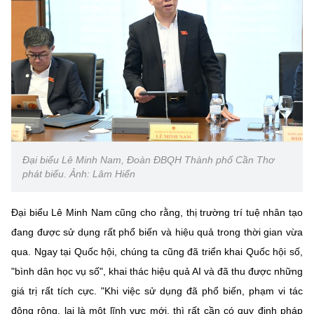
Đại biểu Lê Minh Nam, Đoàn ĐBQH Thành phố Cần Thơ
phát biểu. Ảnh: Lâm Hiển
Đại biểu Lê Minh Nam cũng cho rằng, thị trường trí tuệ nhân tạo
đang được sử dụng rất phổ biến và hiệu quả trong thời gian vừa
qua. Ngay tại Quốc hội, chúng ta cũng đã triển khai Quốc hội số,
"bình dân học vụ số", khai thác hiệu quả AI và đã thu được những
giá trị rất tích cực. "Khi việc sử dụng đã phổ biến, phạm vi tác
động rộng, lại là một lĩnh vực mới, thì rất cần có quy định pháp