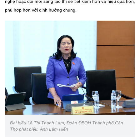
nghệ hoặc đổi mới sáng tạo thì sẽ tiết kiệm hơn và hiệu quả hơn,
(Ghi rõ nguồn "https://mst.gov.vn" khi phát hành lại thông tin từ
website này)
phù hợp hơn với định hướng chung.
Đại biểu Lê Thị Thanh Lam, Đoàn ĐBQH Thành phố Cần
Thơ phát biểu. Ảnh Lâm Hiển