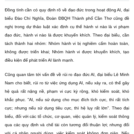
Đồng tình cần có quy định rõ về đạo đức trong hoạt động AI, đại
biểu Đào Chí Nghĩa, Đoàn ĐBQH Thành phố Cần Thơ cũng đề
nghị trong dự thảo luật xác định cụ thể hành vi nào là vi phạm
đạo đức, hành vi nào là được khuyến khích. Theo đại biểu, cần
tách thành hai nhóm: Nhóm hành vi bị nghiêm cấm hoàn toàn,
không được triển khai; Nhóm hành vi được khuyến khích, tạo
điều kiện để phát triển AI lành mạnh.
Cũng quan tâm tới vấn đề về rủi ro đạo đức AI, đại biểu Lê Minh
Nam cho biết, rủi ro từ việc ứng dụng AI, nếu xảy ra, có thể gây
hệ quả rất nặng nề, phạm vi cực kỳ rộng, khó kiểm soát, khó
khắc phục. "AI, nếu sử dụng cho mục đích tích cực, thì rất tích
cực; nhưng nếu sử dụng tiêu cực, thì hệ lụy rất lớn". Theo đại
biểu, đối với các tổ chức, cơ quan, việc quản lý, kiểm soát thông
qua các quy định và chế tài còn tương đối thuận lợi; nhưng đối
với cá nhân người dùng, việc kiểm soát không đơn giản. Nếu