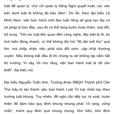
luật để quản lý, chứ chỉ quản lý bằng Nghị quyết hoặc các văn
bản dưới luật là không đủ bảo đảm". Do đó, theo đại biểu Lê
Minh Nam, việc ban hành một đạo luật riêng sẽ giúp tạo lập cơ
sở pháp lý ban đầu, sau đó có thể từng bước hoàn thiện, sửa đổi,
bổ sung. "Với các luật liên quan đến công nghệ, đặc biệt là AI, do
tính biến động nhanh, có thể không đòi hỏi "độ dài tuổi thọ" quá
lớn, mà chấp nhận việc phải sửa đổi sớm, cập nhật thường
xuyên. Nếu không bắt đầu đi thì chúng ta sẽ không kịp nắm bắt
thị trường. Vì vậy, tôi cho rằng, việc ban hành luật là rất cần
thiết", đại biểu nói.
Đại biểu Nguyễn Tuấn Anh, Trưởng đoàn ĐBQH Thành phố Cần
Thơ bảy tỏ tán thành việc ban hành Luật Trí tuệ nhân tạo theo
hướng luật khung. Tuy nhiên, đề nghị cần tiếp tục rà soát, hoàn
thiện để đảm bảo quy định khung nhưng phải "rõ ràng, vững
chắc", tránh quy định quá chung chung, khó hiểu, khó định