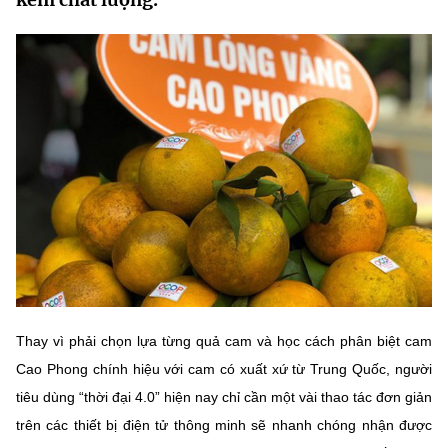
MST IOFFICE
Văn bản QPPL
Sở Khoa học và Công nghệ
Chuyển đổi số
THỐNG KÊ
Văn bản chỉ đạo điều hành
Bưu chính, Viễn thông
Multimedia
Khoa học và Công nghệ
Lấy ý kiến người dân về dự thảo VBQPPL
Sở hữu trí tuệ
THƯ ĐIỆN TỬ
Đổi mới sáng tạo
Tiêu chuẩn, đo lường, chất lượng
Khác
Chuyển đổi số
Năng lượng nguyên tử
Videos
Bưu chính, Viễn thông
Tin tổng hợp
Infographic
Sở hữu trí tuệ
Tin địa phương
Ảnh
Thay vì phải chọn lựa từng quả cam và học cách phân biệt cam
Tiêu chuẩn, đo lường, chất lượng
Cao Phong chính hiệu với cam có xuất xứ từ Trung Quốc, người
Voice
tiêu dùng “thời đại 4.0” hiện nay chỉ cần một vài thao tác đơn giản
Năng lượng nguyên tử
Nhiệm vụ trọng tâm
trên các thiết bị điện tử thông minh sẽ nhanh chóng nhận được