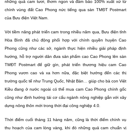
những quả cam tươi, thơm ngon và đảm bảo 100% xuất xứ từ
Chọn ngôn ngữ
chính vùng đất Cao Phong nức tiếng qua sàn TMĐT Postmart
Vietnamese
English
của Bưu điện Việt Nam.
Với tiềm năng phát triển cam trong nhiều năm qua, Bưu điện tỉnh
Hòa Bình đã chủ động phối hợp với chính quyền huyện Cao
BỘ KHOA HỌC VÀ CÔNG NGHỆ
Phong cũng như các sở, ngành thực hiện nhiều giải pháp định
MINISTRY OF SCIENCE AND TECHNOLOGY
hướng, hỗ trợ người dân đưa sản phẩm cao Cao Phong lên sàn
Điều khoản sử dụng
Theo dõi MST:
Góp ý
TMĐT Postmart để giữ gìn, phát triển thương hiệu cam Cao
Phong vươn cao và xa hơn nữa, đặc biệt hướng đến các thị
Cơ quan chủ quản: Bộ Khoa học và Công nghệ (MST)
trường quốc tế như Trung Quốc, Nhật Bản… giúp cho bà con Việt
Chịu trách nhiệm nội dung: Nguyễn Thị Hải Hằng
Kiều đang ở nước ngoài có thể mua cam Cao Phong chính gốc
Giám đốc Trung tâm Truyền thông Khoa học và Công nghệ.
cũng như định hướng tái cơ cấu ngành nông nghiệp gắn với xây
Liên hệ
dựng nông thôn mới trong thời đại công nghiệp 4.0.
Địa chỉ: Ban Biên tập Cổng TTĐT - 18 Nguyễn Du, TP. Hà Nội
Điện thoại: 024 3936 9506
Email:
stc@mst.gov.vn
Thời điểm cuối tháng 11 hàng năm, cũng là thời điểm chính vụ
©2026 Bản quyền thuộc Bộ Khoa Học và Công Nghệ
thu hoạch của cam lòng vàng, khi đó những quả cam chuẩn vị