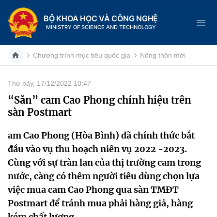
BỘ KHOA HỌC VÀ CÔNG NGHỆ
MINISTRY OF SCIENCE AND TECHNOLOGY
Chương trình mục tiêu quốc gia
Nông thôn mới
Thứ bảy, 17/12/2022 10:47
Danh mục
“Săn” cam Cao Phong chính hiệu trên
sàn Postmart
Trang chủ
am Cao Phong (Hòa Bình) đã chính thức bắt
Giới thiệu
đầu vào vụ thu hoạch niên vụ 2022 -2023.
Chức năng nhiệm vụ
Tin tức sự kiện
Cùng với sự tràn lan của thị trường cam trong
nước, càng có thêm người tiêu dùng chọn lựa
Dịch vụ công
Cơ cấu tổ chức
Khoa học và Công nghệ
việc mua cam Cao Phong qua sàn TMĐT
Postmart để tránh mua phải hàng giả, hàng
Hệ thống văn bản
Lịch sử phát triển
Đổi mới sáng tạo
kém chất lượng.