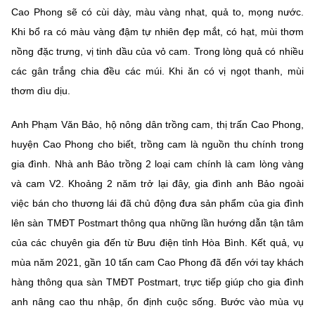
(Ghi rõ nguồn "https://mst.gov.vn" khi phát hành lại thông tin từ
Cao Phong sẽ có cùi dày, màu vàng nhạt, quả to, mọng nước.
website này)
Khi bổ ra có màu vàng đậm tự nhiên đẹp mắt, có hạt, mùi thơm
nồng đặc trưng, vị tinh dầu của vỏ cam. Trong lòng quả có nhiều
các gân trắng chia đều các múi. Khi ăn có vị ngọt thanh, mùi
thơm dìu dịu.
Anh Phạm Văn Bảo, hộ nông dân trồng cam, thị trấn Cao Phong,
huyện Cao Phong cho biết, trồng cam là nguồn thu chính trong
gia đình. Nhà anh Bảo trồng 2 loại cam chính là cam lòng vàng
và cam V2. Khoảng 2 năm trở lại đây, gia đình anh Bảo ngoài
việc bán cho thương lái đã chủ động đưa sản phẩm của gia đình
lên sàn TMĐT Postmart thông qua những lần hướng dẫn tận tâm
của các chuyên gia đến từ Bưu điện tỉnh Hòa Bình. Kết quả, vụ
mùa năm 2021, gần 10 tấn cam Cao Phong đã đến với tay khách
hàng thông qua sàn TMĐT Postmart, trực tiếp giúp cho gia đình
anh nâng cao thu nhập, ổn định cuộc sống. Bước vào mùa vụ