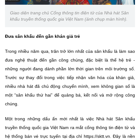
Chọn ngôn ngữ
Giao diện trang chủ Cổng thông tin điện tử của Nhà hát Sân
Vietnamese
English
khấu truyền thống quốc gia Việt Nam (ảnh chụp màn hình).
Đưa sân khấu đến gần khán giả trẻ
BỘ KHOA HỌC VÀ CÔNG NGHỆ
Trong nhiều năm qua, trăn trở lớn nhất của sân khấu là làm sao
MINISTRY OF SCIENCE AND TECHNOLOGY
đưa nghệ thuật đến gần công chúng, đặc biệt là thế hệ trẻ -
Điều khoản sử dụng
Theo dõi MST:
Góp ý
những người đang dành phần lớn thời gian trên môi trường số.
Trước sự thay đổi trong việc tiếp nhận văn hóa của khán giả,
Cơ quan chủ quản: Bộ Khoa học và Công nghệ (MST)
nhiều nhà hát đã chủ động chuyển mình, xem không gian số là
Chịu trách nhiệm nội dung: Nguyễn Thị Hải Hằng
một “sân khấu thứ hai” để quảng bá, kết nối và mở rộng công
Giám đốc Trung tâm Truyền thông Khoa học và Công nghệ.
chúng.
Liên hệ
Địa chỉ: Ban Biên tập Cổng TTĐT - 18 Nguyễn Du, TP. Hà Nội
Một trong những dấu ấn mới nhất là việc Nhà hát Sân khấu
Điện thoại: 024 3936 9506
Email:
stc@mst.gov.vn
truyền thống quốc gia Việt Nam ra mắt cổng thông tin điện tử và
©2026 Bản quyền thuộc Bộ Khoa Học và Công Nghệ
hệ thống bán vé trực tuyến tại địa chỉ https://sktt.vn. Đây là nền