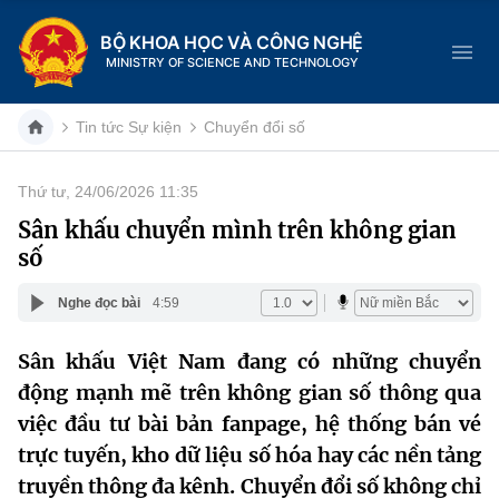
BỘ KHOA HỌC VÀ CÔNG NGHỆ
MINISTRY OF SCIENCE AND TECHNOLOGY
Tin tức Sự kiện
Chuyển đổi số
Thứ tư, 24/06/2026 11:35
Danh mục
Sân khấu chuyển mình trên không gian
số
Trang chủ
Nghe đọc bài
4:59
Giới thiệu
Sân khấu Việt Nam đang có những chuyển
Chức năng nhiệm vụ
Tin tức sự kiện
động mạnh mẽ trên không gian số thông qua
Dịch vụ công
việc đầu tư bài bản fanpage, hệ thống bán vé
Cơ cấu tổ chức
Khoa học và Công nghệ
trực tuyến, kho dữ liệu số hóa hay các nền tảng
Hệ thống văn bản
Lịch sử phát triển
Đổi mới sáng tạo
truyền thông đa kênh. Chuyển đổi số không chỉ