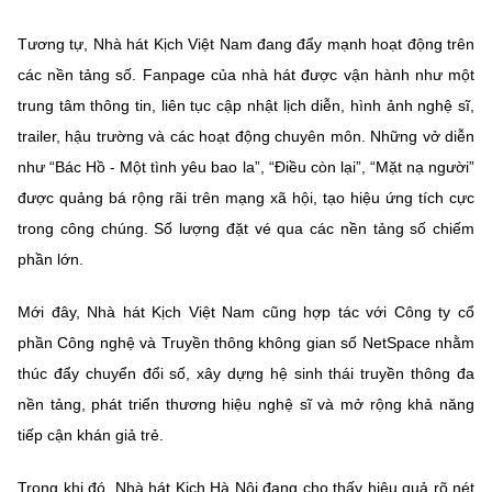
Tương tự, Nhà hát Kịch Việt Nam đang đẩy mạnh hoạt động trên
các nền tảng số. Fanpage của nhà hát được vận hành như một
trung tâm thông tin, liên tục cập nhật lịch diễn, hình ảnh nghệ sĩ,
trailer, hậu trường và các hoạt động chuyên môn. Những vở diễn
như “Bác Hồ - Một tình yêu bao la”, “Điều còn lại”, “Mặt nạ người”
được quảng bá rộng rãi trên mạng xã hội, tạo hiệu ứng tích cực
trong công chúng. Số lượng đặt vé qua các nền tảng số chiếm
phần lớn.
Mới đây, Nhà hát Kịch Việt Nam cũng hợp tác với Công ty cổ
phần Công nghệ và Truyền thông không gian số NetSpace nhằm
thúc đẩy chuyển đổi số, xây dựng hệ sinh thái truyền thông đa
nền tảng, phát triển thương hiệu nghệ sĩ và mở rộng khả năng
tiếp cận khán giả trẻ.
Trong khi đó, Nhà hát Kịch Hà Nội đang cho thấy hiệu quả rõ nét