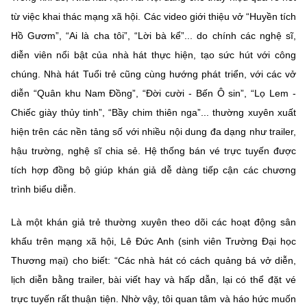
từ việc khai thác mạng xã hội. Các video giới thiệu vở “Huyền tích
Hồ Gươm”, “Ai là cha tôi”, “Lời bà kể”... do chính các nghệ sĩ,
diễn viên nổi bật của nhà hát thực hiện, tạo sức hút với công
chúng. Nhà hát Tuổi trẻ cũng cùng hướng phát triển, với các vở
diễn “Quân khu Nam Đồng”, “Đời cười - Bến Ô sin”, “Lọ Lem -
Chiếc giày thủy tinh”, “Bầy chim thiên nga”... thường xuyên xuất
hiện trên các nền tảng số với nhiều nội dung đa dạng như trailer,
hậu trường, nghệ sĩ chia sẻ. Hệ thống bán vé trực tuyến được
tích hợp đồng bộ giúp khán giả dễ dàng tiếp cận các chương
trình biểu diễn.
Là một khán giả trẻ thường xuyên theo dõi các hoạt động sân
khấu trên mạng xã hội, Lê Đức Anh (sinh viên Trường Đại học
Thương mại) cho biết: “Các nhà hát có cách quảng bá vở diễn,
lịch diễn bằng trailer, bài viết hay và hấp dẫn, lại có thể đặt vé
trực tuyến rất thuận tiện. Nhờ vậy, tôi quan tâm và háo hức muốn