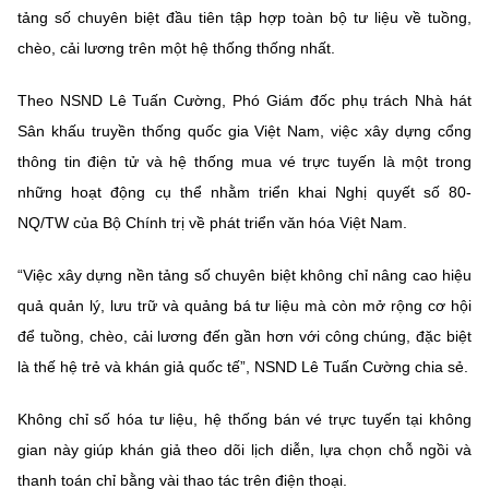
(Ghi rõ nguồn "https://mst.gov.vn" khi phát hành lại thông tin từ
tảng số chuyên biệt đầu tiên tập hợp toàn bộ tư liệu về tuồng,
website này)
chèo, cải lương trên một hệ thống thống nhất.
Theo NSND Lê Tuấn Cường, Phó Giám đốc phụ trách Nhà hát
Sân khấu truyền thống quốc gia Việt Nam, việc xây dựng cổng
thông tin điện tử và hệ thống mua vé trực tuyến là một trong
những hoạt động cụ thể nhằm triển khai Nghị quyết số 80-
NQ/TW của Bộ Chính trị về phát triển văn hóa Việt Nam.
“Việc xây dựng nền tảng số chuyên biệt không chỉ nâng cao hiệu
quả quản lý, lưu trữ và quảng bá tư liệu mà còn mở rộng cơ hội
để tuồng, chèo, cải lương đến gần hơn với công chúng, đặc biệt
là thế hệ trẻ và khán giả quốc tế”, NSND Lê Tuấn Cường chia sẻ.
Không chỉ số hóa tư liệu, hệ thống bán vé trực tuyến tại không
gian này giúp khán giả theo dõi lịch diễn, lựa chọn chỗ ngồi và
thanh toán chỉ bằng vài thao tác trên điện thoại.