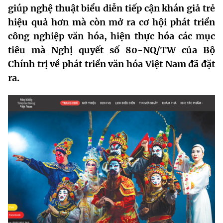
giúp nghệ thuật biểu diễn tiếp cận khán giả trẻ
MST IOFFICE
Văn bản QPPL
Sở Khoa học và Công nghệ
Chuyển đổi số
hiệu quả hơn mà còn mở ra cơ hội phát triển
THỐNG KÊ
công nghiệp văn hóa, hiện thực hóa các mục
Văn bản chỉ đạo điều hành
Bưu chính, Viễn thông
tiêu mà Nghị quyết số 80-NQ/TW của Bộ
Multimedia
Khoa học và Công nghệ
Lấy ý kiến người dân về dự thảo VBQPPL
Chính trị về phát triển văn hóa Việt Nam đã đặt
Sở hữu trí tuệ
ra.
THƯ ĐIỆN TỬ
Đổi mới sáng tạo
Tiêu chuẩn, đo lường, chất lượng
Khác
Chuyển đổi số
Năng lượng nguyên tử
Videos
Bưu chính, Viễn thông
Tin tổng hợp
Infographic
Sở hữu trí tuệ
Tin địa phương
Ảnh
Tiêu chuẩn, đo lường, chất lượng
Voice
Năng lượng nguyên tử
Nhiệm vụ trọng tâm