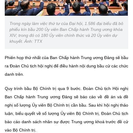
Chọn ngôn ngữ
Vietnamese
English
Trong ngày làm việc thứ tư của Đại hội, 1.586 đại biểu đã bỏ
phiếu kín bầu 200 Ủy viên Ban Chấp hành Trung ương khóa
XIV; trong đó có 180 Ủy viên chính thức và 20 Ủy viên dự
khuyết. Ảnh: TTX
BỘ KHOA HỌC VÀ CÔNG NGHỆ
MINISTRY OF SCIENCE AND TECHNOLOGY
Phiên họp thứ nhất của Ban Chấp hành Trung ương Đảng sẽ bầu
Điều khoản sử dụng
Theo dõi MST:
Góp ý
ra Đoàn Chủ tịch hội nghị để điều hành nội dung bầu cử các chức
danh trên.
Cơ quan chủ quản: Bộ Khoa học và Công nghệ (MST)
Quy trình bầu Bộ Chính trị qua 9 bước. Đoàn Chủ tịch Hội nghị
Chịu trách nhiệm nội dung: Nguyễn Thị Hải Hằng
Giám đốc Trung tâm Truyền thông Khoa học và Công nghệ.
Ban Chấp hành Trung ương Đảng sẽ báo cáo về đề án và đề
Liên hệ
nghị số lượng Ủy viên Bộ Chính trị cần bầu. Sau khi hội nghị thảo
Địa chỉ: Ban Biên tập Cổng TTĐT - 18 Nguyễn Du, TP. Hà Nội
luận, biểu quyết về số lượng Ủy viên Bộ Chính trị, Đoàn Chủ tịch
Điện thoại: 024 3936 9506
Email:
stc@mst.gov.vn
báo cáo danh sách nhân sự được Trung ương khoá trước đề cử
©2026 Bản quyền thuộc Bộ Khoa Học và Công Nghệ
vào Bộ Chính trị.