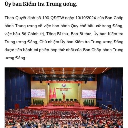
Ủy ban Kiểm tra Trung ương.
MST IOFFICE
Văn bản QPPL
Sở Khoa học và Công nghệ
Chuyển đổi số
Theo Quyết định số 190-QĐ/TW ngày 10/10/2024 của Ban Chấp
THỐNG KÊ
Văn bản chỉ đạo điều hành
Bưu chính, Viễn thông
hành Trung ương về việc ban hành Quy chế bầu cử trong Đảng,
Multimedia
Khoa học và Công nghệ
việc bầu Bộ Chính trị, Tổng Bí thư, Ban Bí thư, Ủy ban Kiểm tra
Lấy ý kiến người dân về dự thảo VBQPPL
Sở hữu trí tuệ
Trung ương Đảng, Chủ nhiệm Ủy ban Kiểm tra Trung ương Đảng
THƯ ĐIỆN TỬ
Đổi mới sáng tạo
được tiến hành tại phiên họp thứ nhất của Ban Chấp hành Trung
Tiêu chuẩn, đo lường, chất lượng
Khác
ương Đảng.
Chuyển đổi số
Năng lượng nguyên tử
Videos
Bưu chính, Viễn thông
Tin tổng hợp
Infographic
Sở hữu trí tuệ
Tin địa phương
Ảnh
Tiêu chuẩn, đo lường, chất lượng
Voice
Năng lượng nguyên tử
Nhiệm vụ trọng tâm