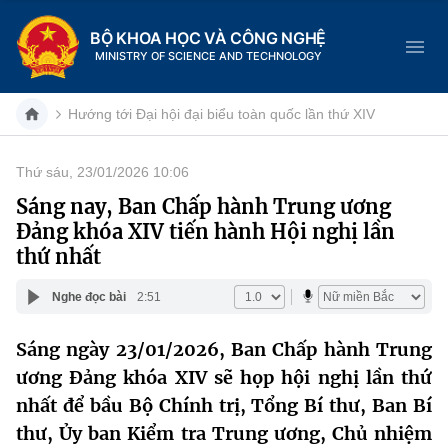
BỘ KHOA HỌC VÀ CÔNG NGHỆ
MINISTRY OF SCIENCE AND TECHNOLOGY
Hướng tới Đại hội đại biểu toàn quốc lần thứ XIV
Thứ sáu, 23/01/2026 10:06
Danh mục
Sáng nay, Ban Chấp hành Trung ương
Đảng khóa XIV tiến hành Hội nghị lần
Trang chủ
thứ nhất
Giới thiệu
Nghe đọc bài
2:51
Chức năng nhiệm vụ
Tin tức sự kiện
Sáng ngày 23/01/2026, Ban Chấp hành Trung
ương Đảng khóa XIV sẽ họp hội nghị lần thứ
Dịch vụ công
Cơ cấu tổ chức
Khoa học và Công nghệ
nhất để bầu Bộ Chính trị, Tổng Bí thư, Ban Bí
Hệ thống văn bản
Lịch sử phát triển
Đổi mới sáng tạo
thư, Ủy ban Kiểm tra Trung ương, Chủ nhiệm