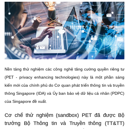
MST IOFFICE
Văn bản QPPL
Sở Khoa học và Công nghệ
Chuyển đổi số
THỐNG KÊ
Văn bản chỉ đạo điều hành
Bưu chính, Viễn thông
Multimedia
Khoa học và Công nghệ
Lấy ý kiến người dân về dự thảo VBQPPL
Sở hữu trí tuệ
THƯ ĐIỆN TỬ
Đổi mới sáng tạo
Tiêu chuẩn, đo lường, chất lượng
Khác
Chuyển đổi số
Năng lượng nguyên tử
Nền tảng thử nghiệm các công nghệ tăng cường quyền riêng tư
Videos
Bưu chính, Viễn thông
(PET - privacy enhancing technologies) này là một phần sáng
Tin tổng hợp
Infographic
kiến mới của chính phủ do Cơ quan phát triển thông tin và truyền
Sở hữu trí tuệ
Tin địa phương
thông Singapore (IDA) và Ủy ban bảo vệ dữ liệu cá nhân (PDPC)
Ảnh
của Singapore đề xuất.
Tiêu chuẩn, đo lường, chất lượng
Voice
Cơ chế thử nghiệm (sandbox) PET đã được Bộ
Năng lượng nguyên tử
Nhiệm vụ trọng tâm
trưởng Bộ Thông tin và Truyền thông (TT&TT)