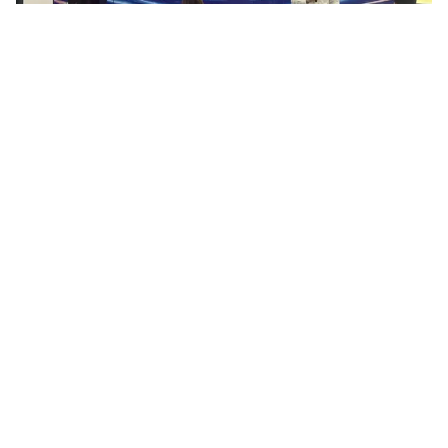
Đà Nẵng tập huấn chuyển đổi số và Bình dân học vụ số cho
cán bộ cấp xã, phường
Ngày 06/8/2026, Sở Khoa học và Công nghệ thành phố Đà Nẵng
tổ chức Hội nghị tập huấn, bồi dưỡng triển khai chuyển đổi số và
Phong trào Bình dân học vụ số cho cán bộ, công chức các...