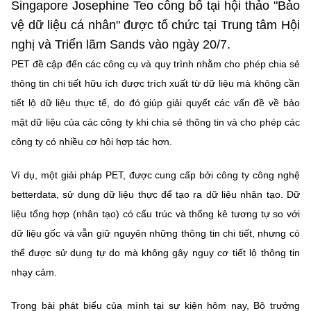
Singapore Josephine Teo công bố tại hội thảo "Bảo
Chọn ngôn ngữ
vệ dữ liệu cá nhân" được tổ chức tại Trung tâm Hội
Vietnamese
English
nghị và Triển lãm Sands vào ngày 20/7.
PET đề cập đến các công cụ và quy trình nhằm cho phép chia sẻ
thông tin chi tiết hữu ích được trích xuất từ dữ liệu mà không cần
tiết lộ dữ liệu thực tế, do đó giúp giải quyết các vấn đề về bảo
BỘ KHOA HỌC VÀ CÔNG NGHỆ
MINISTRY OF SCIENCE AND TECHNOLOGY
mật dữ liệu của các công ty khi chia sẻ thông tin và cho phép các
công ty có nhiều cơ hội hợp tác hơn.
Điều khoản sử dụng
Theo dõi MST:
Góp ý
Ví dụ, một giải pháp PET, được cung cấp bởi công ty công nghệ
Cơ quan chủ quản: Bộ Khoa học và Công nghệ (MST)
betterdata, sử dụng dữ liệu thực để tạo ra dữ liệu nhân tạo. Dữ
Chịu trách nhiệm nội dung: Nguyễn Thị Hải Hằng
liệu tổng hợp (nhân tạo) có cấu trúc và thống kê tương tự so với
Giám đốc Trung tâm Truyền thông Khoa học và Công nghệ.
dữ liệu gốc và vẫn giữ nguyên những thông tin chi tiết, nhưng có
Liên hệ
thể được sử dụng tự do mà không gây nguy cơ tiết lộ thông tin
Địa chỉ: Ban Biên tập Cổng TTĐT - 18 Nguyễn Du, TP. Hà Nội
Điện thoại: 024 3936 9506
nhạy cảm.
Email:
stc@mst.gov.vn
©2026 Bản quyền thuộc Bộ Khoa Học và Công Nghệ
Trong bài phát biểu của mình tại sự kiện hôm nay, Bộ trưởng