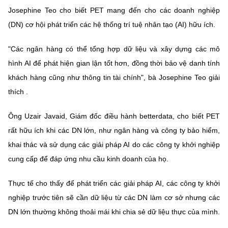
(Ghi rõ nguồn "https://mst.gov.vn" khi phát hành lại thông tin từ
Josephine Teo cho biết PET mang đến cho các doanh nghiệp
website này)
(DN) cơ hội phát triển các hệ thống trí tuệ nhân tạo (AI) hữu ích.
"Các ngân hàng có thể tổng hợp dữ liệu và xây dựng các mô
hình AI để phát hiện gian lận tốt hơn, đồng thời bảo vệ danh tính
khách hàng cũng như thông tin tài chính", bà Josephine Teo giải
thích .
Ông Uzair Javaid, Giám đốc điều hành betterdata, cho biết PET
rất hữu ích khi các DN lớn, như ngân hàng và công ty bảo hiểm,
khai thác và sử dụng các giải pháp AI do các công ty khởi nghiệp
cung cấp để đáp ứng nhu cầu kinh doanh của họ.
Thực tế cho thấy để phát triển các giải pháp AI, các công ty khởi
nghiệp trước tiên sẽ cần dữ liệu từ các DN làm cơ sở nhưng các
DN lớn thường không thoải mái khi chia sẻ dữ liệu thực của mình.