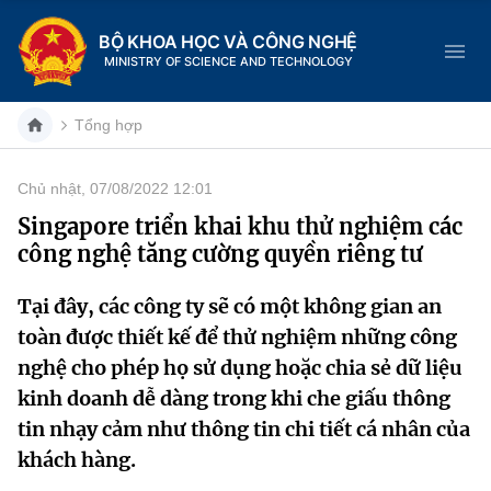
BỘ KHOA HỌC VÀ CÔNG NGHỆ
MINISTRY OF SCIENCE AND TECHNOLOGY
Tổng hợp
Chủ nhật, 07/08/2022 12:01
Danh mục
Singapore triển khai khu thử nghiệm các
công nghệ tăng cường quyền riêng tư
Trang chủ
Tại đây, các công ty sẽ có một không gian an
Giới thiệu
toàn được thiết kế để thử nghiệm những công
Chức năng nhiệm vụ
Tin tức sự kiện
nghệ cho phép họ sử dụng hoặc chia sẻ dữ liệu
kinh doanh dễ dàng trong khi che giấu thông
Dịch vụ công
Cơ cấu tổ chức
Khoa học và Công nghệ
tin nhạy cảm như thông tin chi tiết cá nhân của
khách hàng.
Hệ thống văn bản
Lịch sử phát triển
Đổi mới sáng tạo