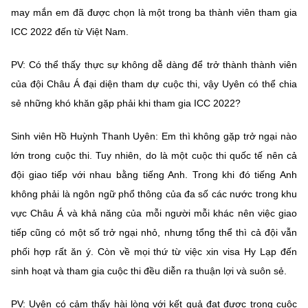
(Ghi rõ nguồn "https://mst.gov.vn" khi phát hành lại thông tin từ
may mắn em đã được chọn là một trong ba thành viên tham gia
website này)
ICC 2022 đến từ Việt Nam.
PV: Có thể thấy thực sự không dễ dàng để trở thành thành viên
của đội Châu Á đại diện tham dự cuộc thi, vậy Uyên có thể chia
sẻ những khó khăn gặp phải khi tham gia ICC 2022?
Sinh viên Hồ Huỳnh Thanh Uyên: Em thì không gặp trở ngại nào
lớn trong cuộc thi. Tuy nhiên, do là một cuộc thi quốc tế nên cả
đội giao tiếp với nhau bằng tiếng Anh. Trong khi đó tiếng Anh
không phải là ngôn ngữ phổ thông của đa số các nước trong khu
vực Châu Á và khả năng của mỗi người mỗi khác nên việc giao
tiếp cũng có một số trở ngại nhỏ, nhưng tổng thể thì cả đội vẫn
phối hợp rất ăn ý. Còn về mọi thứ từ việc xin visa Hy Lạp đến
sinh hoạt và tham gia cuộc thi đều diễn ra thuận lợi và suôn sẻ.
PV: Uyên có cảm thấy hài lòng với kết quả đạt được trong cuộc