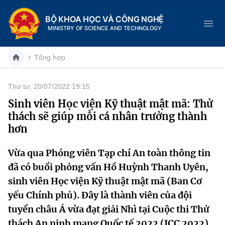
BỘ KHOA HỌC VÀ CÔNG NGHỆ
MINISTRY OF SCIENCE AND TECHNOLOGY
Tổng hợp
Thứ tư, 20/07/2022 19:15
Danh mục
Sinh viên Học viện Kỹ thuật mật mã: Thử
thách sẽ giúp mỗi cá nhân trưởng thành
Trang chủ
hơn
Giới thiệu
Vừa qua Phóng viên Tạp chí An toàn thông tin
đã có buổi phỏng vấn Hồ Huỳnh Thanh Uyên,
Chức năng nhiệm vụ
Tin tức sự kiện
sinh viên Học viện Kỹ thuật mật mã (Ban Cơ
Dịch vụ công
Cơ cấu tổ chức
Khoa học và Công nghệ
yếu Chính phủ). Đây là thành viên của đội
tuyển châu Á vừa đạt giải Nhì tại Cuộc thi Thử
Hệ thống văn bản
Lịch sử phát triển
Đổi mới sáng tạo
thách An ninh mạng Quốc tế 2022 (ICC 2022).