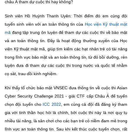
châu Á tham dự cuộc thi hay không?
Chọn ngôn ngữ
Vietnamese
English
Sinh viên Hồ Huỳnh Thanh Uyên: Thời điểm đó em cùng đội
tuyển sinh viên với an toàn thông tin của
Học viện Kỹ thuật mật
mã
đang tập trung ôn luyện để tham dự các cuộc thi về bảo mật
và an toàn thông tin. Đây là hoạt động thường xuyên của Học
BỘ KHOA HỌC VÀ CÔNG NGHỆ
viện Kỹ thuật mật mã, giúp tìm kiếm các hạt nhân trẻ có tài năng
MINISTRY OF SCIENCE AND TECHNOLOGY
trong lĩnh vực bảo mật và an toàn thông tin, từ đó bồi dưỡng, rèn
Điều khoản sử dụng
Theo dõi MST:
Góp ý
luyện đưa đi tham dự các cuộc thi trong nước và quốc tế nhằm
cọ sát, trau dồi kinh nghiệm.
Cơ quan chủ quản: Bộ Khoa học và Công nghệ (MST)
Chịu trách nhiệm nội dung: Nguyễn Thị Hải Hằng
Khi thấy tổ chức bảo mật VNSEC đưa thông tin về cuộc thi Asian
Giám đốc Trung tâm Truyền thông Khoa học và Công nghệ.
Cyber Security Challenge 2021 - giải CTF cấp Châu Á để tuyển
Liên hệ
chọn đội tuyển cho
ICC 2022
, em cùng cả đội đã đăng ký tham
Địa chỉ: Ban Biên tập Cổng TTĐT - 18 Nguyễn Du, TP. Hà Nội
gia với tinh thần học hỏi là chính, bởi cuộc thi này là nơi quy tụ
Điện thoại: 024 3936 9506
Email:
stc@mst.gov.vn
nhiều tài năng, là sân chơi cho các bạn trẻ có niềm đam mê trong
©2026 Bản quyền thuộc Bộ Khoa Học và Công Nghệ
lĩnh vực an toàn thông tin. Sau khi kết thúc cuộc tuyển chọn, rất