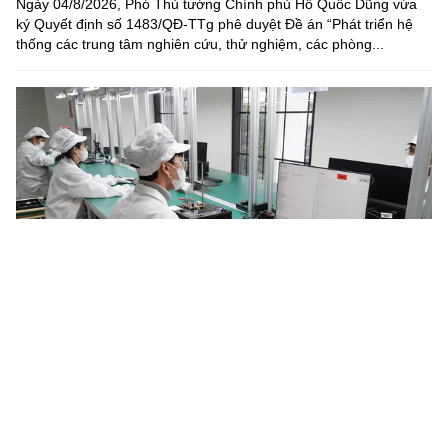
Ngày 04/8/2026, Phó Thủ tướng Chính phủ Hồ Quốc Dũng vừa
ký Quyết định số 1483/QĐ-TTg phê duyệt Đề án “Phát triển hệ
thống các trung tâm nghiên cứu, thử nghiệm, các phòng...
Năm 2030, Việt Nam làm chủ tối thiểu 4 công nghệ chiến
lược
Chương trình quốc gia đặc biệt về công nghệ chiến lược đặt mục