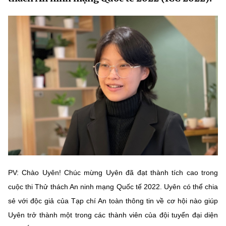
MST IOFFICE
Văn bản QPPL
Sở Khoa học và Công nghệ
Chuyển đổi số
THỐNG KÊ
Văn bản chỉ đạo điều hành
Bưu chính, Viễn thông
Multimedia
Khoa học và Công nghệ
Lấy ý kiến người dân về dự thảo VBQPPL
Sở hữu trí tuệ
THƯ ĐIỆN TỬ
Đổi mới sáng tạo
Tiêu chuẩn, đo lường, chất lượng
Khác
Chuyển đổi số
Năng lượng nguyên tử
Videos
Bưu chính, Viễn thông
Tin tổng hợp
Infographic
Sở hữu trí tuệ
Tin địa phương
Ảnh
PV: Chào Uyên! Chúc mừng Uyên đã đạt thành tích cao trong
Tiêu chuẩn, đo lường, chất lượng
Voice
cuộc thi Thử thách An ninh mạng Quốc tế 2022. Uyên có thể chia
sẻ với độc giả của Tạp chí An toàn thông tin về cơ hội nào giúp
Năng lượng nguyên tử
Nhiệm vụ trọng tâm
Uyên trở thành một trong các thành viên của đội tuyển đại diện