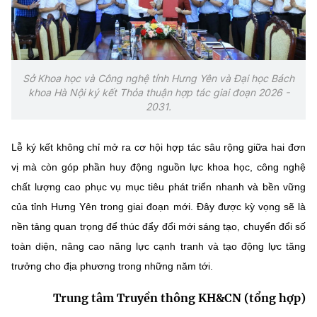
Sở Khoa học và Công nghệ tỉnh Hưng Yên và Đại học Bách
khoa Hà Nội ký kết Thỏa thuận hợp tác giai đoạn 2026 -
2031.
Lễ ký kết không chỉ mở ra cơ hội hợp tác sâu rộng giữa hai đơn
vị mà còn góp phần huy động nguồn lực khoa học, công nghệ
chất lượng cao phục vụ mục tiêu phát triển nhanh và bền vững
của tỉnh Hưng Yên trong giai đoạn mới. Đây được kỳ vọng sẽ là
nền tảng quan trọng để thúc đẩy đổi mới sáng tạo, chuyển đổi số
toàn diện, nâng cao năng lực cạnh tranh và tạo động lực tăng
trưởng cho địa phương trong những năm tới.
Trung tâm Truyền thông KH&CN (tổng hợp)