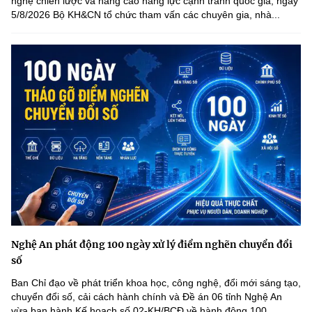
nghệ chiến lược và nâng cao năng lực cạnh tranh quốc gia, ngày
5/8/2026 Bộ KH&CN tổ chức tham vấn các chuyên gia, nhà...
Nghệ An phát động 100 ngày xử lý điểm nghẽn chuyển đổi
số
Ban Chỉ đạo về phát triển khoa học, công nghệ, đổi mới sáng tạo,
chuyển đổi số, cải cách hành chính và Đề án 06 tỉnh Nghệ An
vừa ban hành Kế hoạch số 02-KH/BCĐ về hành động 100...