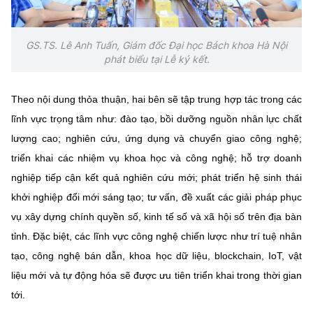
GS.TS. Lê Anh Tuấn, Giám đốc Đại học Bách khoa Hà Nội
phát biểu tại Lễ ký kết.
Theo nội dung thỏa thuận, hai bên sẽ tập trung hợp tác trong các
lĩnh vực trọng tâm như: đào tạo, bồi dưỡng nguồn nhân lực chất
lượng cao; nghiên cứu, ứng dụng và chuyển giao công nghệ;
triển khai các nhiệm vụ khoa học và công nghệ; hỗ trợ doanh
nghiệp tiếp cận kết quả nghiên cứu mới; phát triển hệ sinh thái
khởi nghiệp đổi mới sáng tạo; tư vấn, đề xuất các giải pháp phục
vụ xây dựng chính quyền số, kinh tế số và xã hội số trên địa bàn
tỉnh. Đặc biệt, các lĩnh vực công nghệ chiến lược như trí tuệ nhân
tạo, công nghệ bán dẫn, khoa học dữ liệu, blockchain, IoT, vật
liệu mới và tự động hóa sẽ được ưu tiên triển khai trong thời gian
tới.