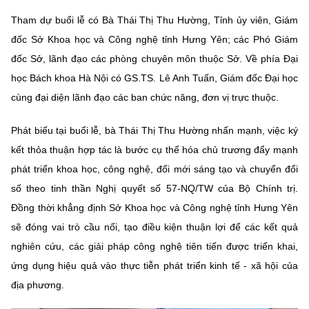
Chọn ngôn ngữ
Tham dự buổi lễ có Bà Thái Thị Thu Hường, Tỉnh ủy viên, Giám
Vietnamese
English
đốc Sở Khoa học và Công nghệ tỉnh Hưng Yên; các Phó Giám
đốc Sở, lãnh đạo các phòng chuyên môn thuộc Sở. Về phía Đại
học Bách khoa Hà Nội có GS.TS. Lê Anh Tuấn, Giám đốc Đại học
cùng đại diện lãnh đạo các ban chức năng, đơn vị trực thuộc.
BỘ KHOA HỌC VÀ CÔNG NGHỆ
MINISTRY OF SCIENCE AND TECHNOLOGY
Phát biểu tại buổi lễ, bà Thái Thị Thu Hường nhấn mạnh, việc ký
Điều khoản sử dụng
Theo dõi MST:
Góp ý
kết thỏa thuận hợp tác là bước cụ thể hóa chủ trương đẩy mạnh
phát triển khoa học, công nghệ, đổi mới sáng tạo và chuyển đổi
Cơ quan chủ quản: Bộ Khoa học và Công nghệ (MST)
số theo tinh thần Nghị quyết số 57-NQ/TW của Bộ Chính trị.
Chịu trách nhiệm nội dung: Nguyễn Thị Hải Hằng
Đồng thời khẳng định Sở Khoa học và Công nghệ tỉnh Hưng Yên
Giám đốc Trung tâm Truyền thông Khoa học và Công nghệ.
sẽ đóng vai trò cầu nối, tạo điều kiện thuận lợi để các kết quả
Liên hệ
nghiên cứu, các giải pháp công nghệ tiên tiến được triển khai,
Địa chỉ: Ban Biên tập Cổng TTĐT - 18 Nguyễn Du, TP. Hà Nội
ứng dụng hiệu quả vào thực tiễn phát triển kinh tế - xã hội của
Điện thoại: 024 3936 9506
Email:
stc@mst.gov.vn
địa phương.
©2026 Bản quyền thuộc Bộ Khoa Học và Công Nghệ