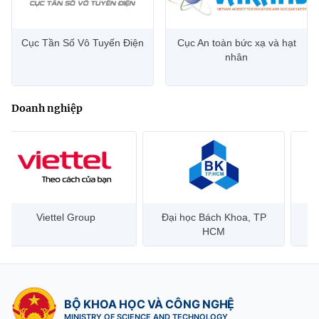
Cục Tần Số Vô Tuyến Điện
Cục An toàn bức xạ và hạt
nhân
Doanh nghiệp
Đại học Bách Khoa, TP
Bưu điện Việt Nam –
Công
HCM
Vietnam Post
BỘ KHOA HỌC VÀ CÔNG NGHỆ
MINISTRY OF SCIENCE AND TECHNOLOGY