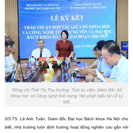
(Ghi rõ nguồn "https://mst.gov.vn" khi phát hành lại thông tin từ
website này)
Đồng chí Thái Thị Thu Hường, Tỉnh ủy viên, Giám đốc Sở
Khoa học và Công nghệ tỉnh Hưng Yên phát biểu tại Lễ ký
kết.
GS.TS. Lê Anh Tuấn, Giám đốc Đại học Bách khoa Hà Nội cho
biết, nhà trường luôn định hướng hoạt động nghiên cứu gắn với