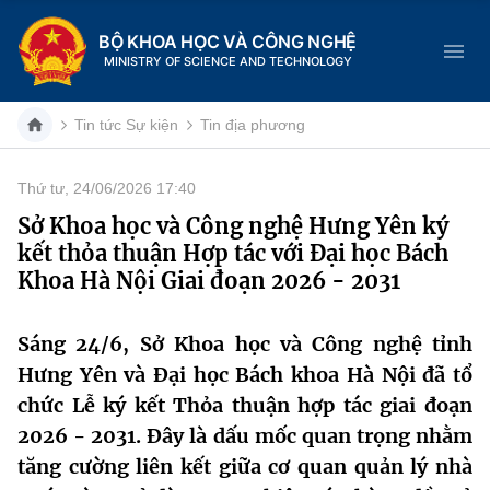
BỘ KHOA HỌC VÀ CÔNG NGHỆ
MINISTRY OF SCIENCE AND TECHNOLOGY
Tin tức Sự kiện
Tin địa phương
Thứ tư, 24/06/2026 17:40
Danh mục
Sở Khoa học và Công nghệ Hưng Yên ký
kết thỏa thuận Hợp tác với Đại học Bách
Trang chủ
Khoa Hà Nội Giai đoạn 2026 - 2031
Giới thiệu
Sáng 24/6, Sở Khoa học và Công nghệ tỉnh
Chức năng nhiệm vụ
Tin tức sự kiện
Hưng Yên và Đại học Bách khoa Hà Nội đã tổ
chức Lễ ký kết Thỏa thuận hợp tác giai đoạn
Dịch vụ công
Cơ cấu tổ chức
Khoa học và Công nghệ
2026 - 2031. Đây là dấu mốc quan trọng nhằm
Hệ thống văn bản
tăng cường liên kết giữa cơ quan quản lý nhà
Lịch sử phát triển
Đổi mới sáng tạo