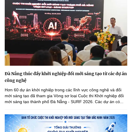
Chọn ngôn ngữ
Vietnamese
English
BỘ KHOA HỌC VÀ CÔNG NGHỆ
MINISTRY OF SCIENCE AND TECHNOLOGY
Điều khoản sử dụng
Theo dõi MST:
Góp ý
Đà Nẵng thúc đẩy khởi nghiệp đổi mới sáng tạo từ các dự án
Cơ quan chủ quản: Bộ Khoa học và Công nghệ (MST)
công nghệ
Chịu trách nhiệm nội dung: Nguyễn Thị Hải Hằng
Hơn 60 dự án khởi nghiệp trong các lĩnh vực công nghệ và đổi
Giám đốc Trung tâm Truyền thông Khoa học và Công nghệ.
mới sáng tạo đã tham gia Vòng sơ loại Cuộc thi Khởi nghiệp đổi
Liên hệ
mới sáng tạo thành phố Đà Nẵng - SURF 2026. Các dự án có...
Địa chỉ: Ban Biên tập Cổng TTĐT - 18 Nguyễn Du, TP. Hà Nội
Điện thoại: 024 3936 9506
Email:
stc@mst.gov.vn
©2026 Bản quyền thuộc Bộ Khoa Học và Công Nghệ