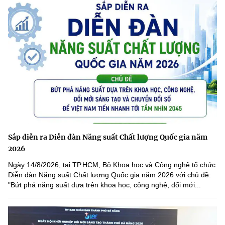
MST IOFFICE
Văn bản QPPL
Sở Khoa học và Công nghệ
Chuyển đổi số
THỐNG KÊ
Văn bản chỉ đạo điều hành
Bưu chính, Viễn thông
Multimedia
Khoa học và Công nghệ
Lấy ý kiến người dân về dự thảo VBQPPL
Sở hữu trí tuệ
THƯ ĐIỆN TỬ
Đổi mới sáng tạo
Tiêu chuẩn, đo lường, chất lượng
Khác
Chuyển đổi số
Năng lượng nguyên tử
Videos
Bưu chính, Viễn thông
Sắp diễn ra Diễn đàn Năng suất Chất lượng Quốc gia năm
Tin tổng hợp
Infographic
2026
Sở hữu trí tuệ
Tin địa phương
Ảnh
Ngày 14/8/2026, tại TP.HCM, Bộ Khoa học và Công nghệ tổ chức
Diễn đàn Năng suất Chất lượng Quốc gia năm 2026 với chủ đề:
Tiêu chuẩn, đo lường, chất lượng
"Bứt phá năng suất dựa trên khoa học, công nghệ, đổi mới...
Voice
Năng lượng nguyên tử
Nhiệm vụ trọng tâm