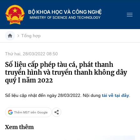
BỘ KHOA HỌC VÀ CÔNG NGHỆ
MINISTRY OF SCIENCE AND TECHNOLOGY
Tổng hợp
Thứ hai, 28/03/2022 08:50
Danh mục
Số liệu cấp phép tàu cá, phát thanh
truyền hình và truyền thanh không dây
Trang chủ
quý I năm 2022
Giới thiệu
Số liệu cập nhật đến ngày 28/03/2022. Nội dung
tải về tại đây
.
Chức năng nhiệm vụ
Tin tức sự kiện
Thêm MST trên Google
Dịch vụ công
Cơ cấu tổ chức
Khoa học và Công nghệ
Xem thêm
Hệ thống văn bản
Lịch sử phát triển
Đổi mới sáng tạo