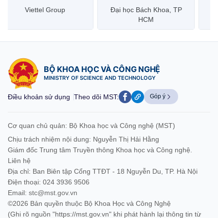
Đại học Bách Khoa, TP
Bưu điện Việt Nam –
Công
HCM
Vietnam Post
BỘ KHOA HỌC VÀ CÔNG NGHỆ
MINISTRY OF SCIENCE AND TECHNOLOGY
Điều khoản sử dụng
Theo dõi MST:
Góp ý
Cơ quan chủ quản: Bộ Khoa học và Công nghệ (MST)
Chịu trách nhiệm nội dung: Nguyễn Thị Hải Hằng
Giám đốc Trung tâm Truyền thông Khoa học và Công nghệ.
Liên hệ
Địa chỉ: Ban Biên tập Cổng TTĐT - 18 Nguyễn Du, TP. Hà Nội
Điện thoại: 024 3936 9506
Email:
stc@mst.gov.vn
©2026 Bản quyền thuộc Bộ Khoa Học và Công Nghệ
(Ghi rõ nguồn "https://mst.gov.vn" khi phát hành lại thông tin từ