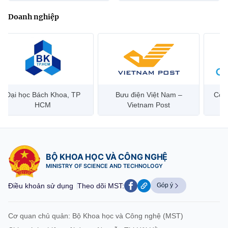
Doanh nghiệp
Đại học Bách Khoa, TP
Bưu điện Việt Nam –
Công
HCM
Vietnam Post
BỘ KHOA HỌC VÀ CÔNG NGHỆ
MINISTRY OF SCIENCE AND TECHNOLOGY
Điều khoản sử dụng
Theo dõi MST:
Góp ý
Cơ quan chủ quản: Bộ Khoa học và Công nghệ (MST)