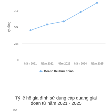
Chọn ngôn ngữ
75k
Vietnamese
English
Tỷ đồng
50k
BỘ KHOA HỌC VÀ CÔNG NGHỆ
MINISTRY OF SCIENCE AND TECHNOLOGY
25k
Điều khoản sử dụng
Theo dõi MST:
Góp ý
0
Năm 2021
Năm 2022
Năm 2023
Năm 2024
Năm 2025
Cơ quan chủ quản: Bộ Khoa học và Công nghệ (MST)
Doanh thu bưu chính
Chịu trách nhiệm nội dung: Nguyễn Thị Hải Hằng
Giám đốc Trung tâm Truyền thông Khoa học và Công nghệ.
Liên hệ
Địa chỉ: Ban Biên tập Cổng TTĐT - 18 Nguyễn Du, TP. Hà Nội
Điện thoại: 024 3936 9506
Tỷ lệ hộ gia đình sử dụng cáp quang giai
Email:
stc@mst.gov.vn
đoạn từ năm 2021 - 2025
©2026 Bản quyền thuộc Bộ Khoa Học và Công Nghệ
100