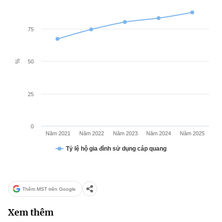
(Ghi rõ nguồn "https://mst.gov.vn" khi phát hành lại thông tin từ
website này)
75
%
50
25
0
Năm 2021
Năm 2022
Năm 2023
Năm 2024
Năm 2025
Tỷ lệ hộ gia đình sử dụng cáp quang
Thêm MST trên Google
Xem thêm