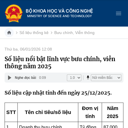
BỘ KHOA HỌC VÀ CÔNG NGHỆ
MINISTRY OF SCIENCE AND TECHNOLOGY
Số liệu thống kê
Bưu chính, Viễn thông
Thứ ba, 06/01/2026 12:08
Danh mục
Số liệu nổi bật lĩnh vực bưu chính, viễn
thông năm 2025
Trang chủ
Nghe đọc bài
0:09
Giới thiệu
Số liệu cập nhật tính đến ngày 25/12/2025.
Chức năng nhiệm vụ
Tin tức sự kiện
Dịch vụ công
Đơn vị
Năm
Cơ cấu tổ chức
Khoa học và Công nghệ
STT
Tên chỉ tiêu/số liệu
tính
2025
Hệ thống văn bản
Lịch sử phát triển
Đổi mới sáng tạo
1
Doanh thu bưu chính
Tỷ đồng
87.000