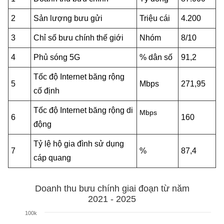
MST IOFFICE
Văn bản QPPL
Sở Khoa học và Công nghệ
Chuyển đổi số
2
Sản lượng bưu gửi
Triệu cái
4.200
THỐNG KÊ
Văn bản chỉ đạo điều hành
3
Chỉ số bưu chính thế giới
Nhóm
8/10
Bưu chính, Viễn thông
Multimedia
4
Phủ sóng 5G
% dân số
91,2
Khoa học và Công nghệ
Lấy ý kiến người dân về dự thảo VBQPPL
Sở hữu trí tuệ
Tốc độ Internet băng rộng
THƯ ĐIỆN TỬ
Đổi mới sáng tạo
5
Mbps
271,95
Tiêu chuẩn, đo lường, chất lượng
cố định
Khác
Chuyển đổi số
Tốc độ Internet băng rộng di
Năng lượng nguyên tử
Mbps
6
160
Videos
động
Bưu chính, Viễn thông
Tin tổng hợp
Infographic
Tỷ lệ hộ gia đình sử dụng
7
%
87,4
Sở hữu trí tuệ
cáp quang
Tin địa phương
Ảnh
Tiêu chuẩn, đo lường, chất lượng
Voice
Doanh thu bưu chính giai đoạn từ năm
2021 - 2025
Năng lượng nguyên tử
Nhiệm vụ trọng tâm
100k