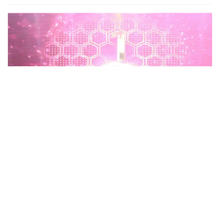
Phú Thọ phát động Chiến dịch 90 ngày xây dựng, hoàn
thiện Kho dữ liệu tỉnh Phú Thọ
Chiến dịch 90 ngày xây dựng, hoàn thiện Kho dữ liệu tỉnh Phú
Thọ nhằm chuẩn hóa, làm sạch, làm giàu, kết nối và đồng bộ dữ
liệu, hình thành kho dữ liệu dùng chung phục vụ công tác...