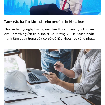
(Ghi rõ nguồn "https://mst.gov.vn" khi phát hành lại thông tin từ
website này)
Tăng gấp ba lần kinh phí cho nguồn tin khoa học
Chia sẻ tại Hội nghị thường niên lần thứ 23 Liên hợp Thư viện
Việt Nam về nguồn tin KH&CN, Bộ trưởng Vũ Hải Quân nhấn
mạnh tầm quan trọng của cơ sở dữ liệu khoa học cũng như...