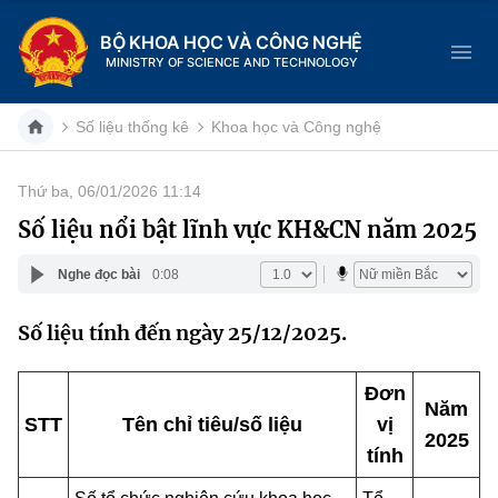
BỘ KHOA HỌC VÀ CÔNG NGHỆ
MINISTRY OF SCIENCE AND TECHNOLOGY
Số liệu thống kê
Khoa học và Công nghệ
Thứ ba, 06/01/2026 11:14
Danh mục
Số liệu nổi bật lĩnh vực KH&CN năm 2025
Trang chủ
Nghe đọc bài
0:08
Giới thiệu
Số liệu tính đến ngày 25/12/2025.
Chức năng nhiệm vụ
Tin tức sự kiện
Đơn
Năm
Dịch vụ công
Cơ cấu tổ chức
Khoa học và Công nghệ
STT
Tên chỉ tiêu/số liệu
vị
2025
tính
Hệ thống văn bản
Lịch sử phát triển
Đổi mới sáng tạo