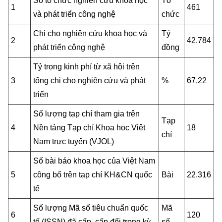
Số tổ chức nghiên cứu khoa học
Tổ
1
461
MST IOFFICE
Văn bản QPPL
và phát triển công nghệ
chức
Sở Khoa học và Công nghệ
Chuyển đổi số
THỐNG KÊ
Chi cho nghiên cứu khoa học và
Tỷ
Văn bản chỉ đạo điều hành
Bưu chính, Viễn thông
2
42.784
phát triển công nghệ
đồng
Multimedia
Khoa học và Công nghệ
Lấy ý kiến người dân về dự thảo VBQPPL
Sở hữu trí tuệ
Tỷ trọng kinh phí từ xã hội trên
THƯ ĐIỆN TỬ
3
tổng chi cho nghiên cứu và phát
%
67,22
Đổi mới sáng tạo
Tiêu chuẩn, đo lường, chất lượng
triển
Khác
Chuyển đổi số
Năng lượng nguyên tử
Số lượng tạp chí tham gia trên
Videos
Tạp
4
Nền tảng Tạp chí Khoa học Việt
18
Bưu chính, Viễn thông
chí
Tin tổng hợp
Infographic
Nam trực tuyến (VJOL)
Sở hữu trí tuệ
Tin địa phương
Số bài báo khoa học của Việt Nam
Ảnh
5
công bố trên tạp chí KH&CN quốc
Bài
22.316
Tiêu chuẩn, đo lường, chất lượng
Voice
tế
Năng lượng nguyên tử
Nhiệm vụ trọng tâm
Số lượng Mã số tiêu chuẩn quốc
Mã
6
120
tế (ISSN) đã cấp, cấp đổi trong kỳ
số