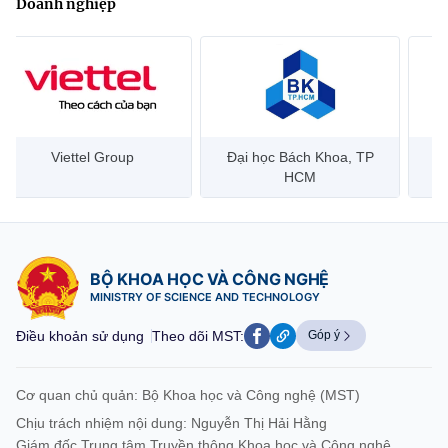
Doanh nghiệp
Đại học Bách Khoa, TP
Bưu điện Việt Nam –
Công
HCM
Vietnam Post
BỘ KHOA HỌC VÀ CÔNG NGHỆ
MINISTRY OF SCIENCE AND TECHNOLOGY
Điều khoản sử dụng
Theo dõi MST:
Góp ý
Cơ quan chủ quản: Bộ Khoa học và Công nghệ (MST)
Chịu trách nhiệm nội dung: Nguyễn Thị Hải Hằng
Giám đốc Trung tâm Truyền thông Khoa học và Công nghệ.