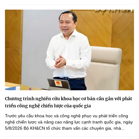
Chọn ngôn ngữ
Vietnamese
English
BỘ KHOA HỌC VÀ CÔNG NGHỆ
MINISTRY OF SCIENCE AND TECHNOLOGY
Điều khoản sử dụng
Theo dõi MST:
Góp ý
Cơ quan chủ quản: Bộ Khoa học và Công nghệ (MST)
Chịu trách nhiệm nội dung: Nguyễn Thị Hải Hằng
Chương trình nghiên cứu khoa học cơ bản cần gắn với phát
Giám đốc Trung tâm Truyền thông Khoa học và Công nghệ.
triển công nghệ chiến lược của quốc gia
Liên hệ
Địa chỉ: Ban Biên tập Cổng TTĐT - 18 Nguyễn Du, TP. Hà Nội
Trước yêu cầu khoa học và công nghệ phục vụ phát triển công
Điện thoại: 024 3936 9506
nghệ chiến lược và nâng cao năng lực cạnh tranh quốc gia, ngày
Email:
stc@mst.gov.vn
5/8/2026 Bộ KH&CN tổ chức tham vấn các chuyên gia, nhà...
©2026 Bản quyền thuộc Bộ Khoa Học và Công Nghệ