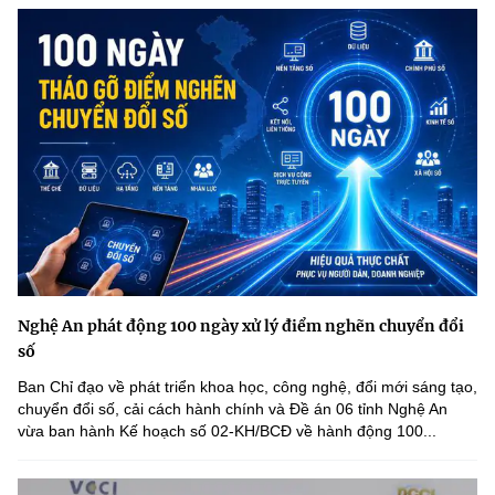
(Ghi rõ nguồn "https://mst.gov.vn" khi phát hành lại thông tin từ
website này)
Nghệ An phát động 100 ngày xử lý điểm nghẽn chuyển đổi
số
Ban Chỉ đạo về phát triển khoa học, công nghệ, đổi mới sáng tạo,
chuyển đổi số, cải cách hành chính và Đề án 06 tỉnh Nghệ An
vừa ban hành Kế hoạch số 02-KH/BCĐ về hành động 100...