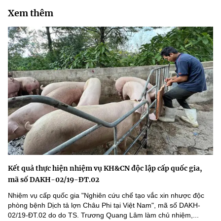
MST IOFFICE
Xem thêm
Văn bản QPPL
Sở Khoa học và Công nghệ
Chuyển đổi số
THỐNG KÊ
Văn bản chỉ đạo điều hành
Bưu chính, Viễn thông
Multimedia
Khoa học và Công nghệ
Lấy ý kiến người dân về dự thảo VBQPPL
Sở hữu trí tuệ
THƯ ĐIỆN TỬ
Đổi mới sáng tạo
Tiêu chuẩn, đo lường, chất lượng
Khác
Chuyển đổi số
Năng lượng nguyên tử
Videos
Bưu chính, Viễn thông
Tin tổng hợp
Infographic
Sở hữu trí tuệ
Tin địa phương
Ảnh
Kết quả thực hiện nhiệm vụ KH&CN độc lập cấp quốc gia,
Tiêu chuẩn, đo lường, chất lượng
mã số DAKH-02/19-ĐT.02
Voice
Nhiệm vụ cấp quốc gia "Nghiên cứu chế tạo vắc xin nhược độc
Năng lượng nguyên tử
Nhiệm vụ trọng tâm
phòng bệnh Dịch tả lợn Châu Phi tại Việt Nam", mã số DAKH-
02/19-ĐT.02 do do TS. Trương Quang Lâm làm chủ nhiệm,...