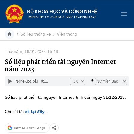
BỘ KHOA HỌC VÀ CÔNG NGHỆ
MINISTRY OF SCIENCE AND TECHNOLOGY
Số liệu thống kê
Viễn thông
Thứ năm, 18/01/2024 15:48
Danh mục
Số liệu phát triển tài nguyên Internet
năm 2023
Trang chủ
Nghe đọc bài
0:11
Giới thiệu
Số liệu phát triển tài nguyên Internet tính đến ngày 31/12/2023.
Chức năng nhiệm vụ
Tin tức sự kiện
Chi tiết tải
về tại đây
.
Dịch vụ công
Cơ cấu tổ chức
Khoa học và Công nghệ
Hệ thống văn bản
Lịch sử phát triển
Đổi mới sáng tạo
Thêm MST trên Google