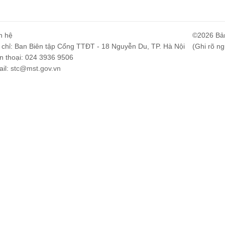
n hệ
©2026 Bả
 chỉ: Ban Biên tập Cổng TTĐT - 18 Nguyễn Du, TP. Hà Nội
(Ghi rõ ng
n thoại: 024 3936 9506
il:
stc@mst.gov.vn