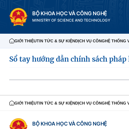
BỘ KHOA HỌC VÀ CÔNG NGHỆ
MINISTRY OF SCIENCE AND TECHNOLOGY
GIỚI THIỆU
TIN TỨC & SỰ KIỆN
DỊCH VỤ CÔNG
HỆ THỐNG 
Sổ tay hướng dẫn chính sách pháp 
GIỚI THIỆU
TIN TỨC & SỰ KIỆN
DỊCH VỤ CÔNG
HỆ THỐNG 
BỘ KHOA HỌC VÀ CÔNG NGHỆ