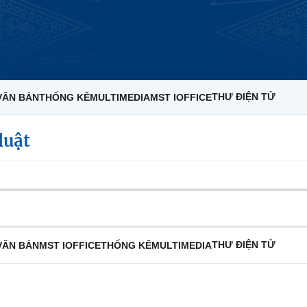
THƯ ĐIỆN TỬ
VĂN BẢN
THỐNG KÊ
MULTIMEDIA
MST IOFFICE
luật
THƯ ĐIỆN TỬ
VĂN BẢN
MST IOFFICE
THỐNG KÊ
MULTIMEDIA