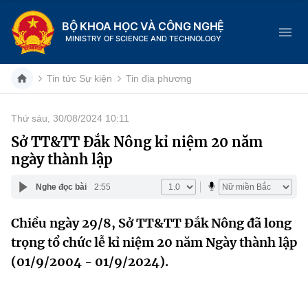
BỘ KHOA HỌC VÀ CÔNG NGHỆ
MINISTRY OF SCIENCE AND TECHNOLOGY
Tin tức Sự kiện
Tin địa phương
Thứ sáu, 30/08/2024 10:11
Danh mục
Sở TT&TT Đắk Nông kỉ niệm 20 năm
ngày thành lập
Trang chủ
Nghe đọc bài
2:55
Giới thiệu
Chiều ngày 29/8, Sở TT&TT Đắk Nông đã long
Chức năng nhiệm vụ
Tin tức sự kiện
trọng tổ chức lễ kỉ niệm 20 năm Ngày thành lập
Dịch vụ công
(01/9/2004 - 01/9/2024).
Cơ cấu tổ chức
Khoa học và Công nghệ
Hệ thống văn bản
Lịch sử phát triển
Đổi mới sáng tạo