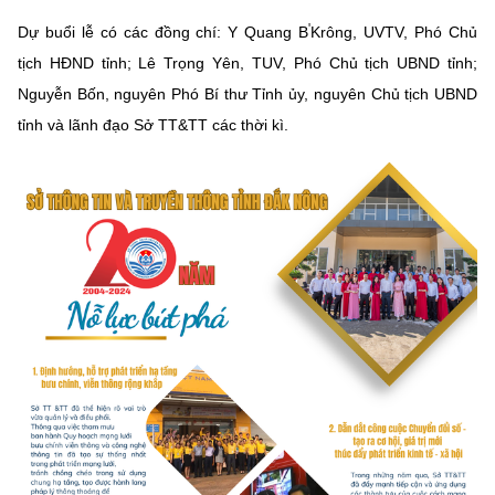
MST IOFFICE
Văn bản QPPL
'
Dự buổi lễ có các đồng chí: Y Quang B
Sở Khoa học và Công nghệ
Chuyển đổi số
Krông, UVTV, Phó Chủ
tịch HĐND tỉnh; Lê Trọng Yên, TUV, Phó Chủ tịch UBND tỉnh;
THỐNG KÊ
Văn bản chỉ đạo điều hành
Bưu chính, Viễn thông
Nguyễn Bốn, nguyên Phó Bí thư Tỉnh ủy, nguyên Chủ tịch UBND
Multimedia
tỉnh và lãnh đạo Sở TT&TT các thời kì.
Khoa học và Công nghệ
Lấy ý kiến người dân về dự thảo VBQPPL
Sở hữu trí tuệ
THƯ ĐIỆN TỬ
Đổi mới sáng tạo
Tiêu chuẩn, đo lường, chất lượng
Khác
Chuyển đổi số
Năng lượng nguyên tử
Videos
Bưu chính, Viễn thông
Tin tổng hợp
Infographic
Sở hữu trí tuệ
Tin địa phương
Ảnh
Tiêu chuẩn, đo lường, chất lượng
Voice
Năng lượng nguyên tử
Nhiệm vụ trọng tâm