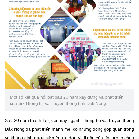
Chọn ngôn ngữ
Vietnamese
English
BỘ KHOA HỌC VÀ CÔNG NGHỆ
MINISTRY OF SCIENCE AND TECHNOLOGY
Điều khoản sử dụng
Theo dõi MST:
Góp ý
Cơ quan chủ quản: Bộ Khoa học và Công nghệ (MST)
Chịu trách nhiệm nội dung: Nguyễn Thị Hải Hằng
Một số kết quả nổi bật sau 20 năm xây dựng và phát triển
Giám đốc Trung tâm Truyền thông Khoa học và Công nghệ.
của Sở Thông tin và Truyền thông tỉnh Đắk Nông
Liên hệ
Địa chỉ: Ban Biên tập Cổng TTĐT - 18 Nguyễn Du, TP. Hà Nội
Điện thoại: 024 3936 9506
Sau 20 năm thành lập, đến nay ngành Thông tin và Truyền thông
Email:
stc@mst.gov.vn
Đắk Nông đã phát triển mạnh mẽ, có những đóng góp quan trọng
©2026 Bản quyền thuộc Bộ Khoa Học và Công Nghệ
và khẳng định được sứ mệnh là đơn vị đi đầu của tỉnh trong công