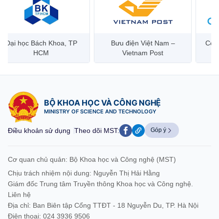
Bưu điện Việt Nam –
Công ty Cổ phần Hạ tầng
Hanoi 
Vietnam Post
Viễn Thông CMC
BỘ KHOA HỌC VÀ CÔNG NGHỆ
MINISTRY OF SCIENCE AND TECHNOLOGY
Điều khoản sử dụng
Theo dõi MST:
Góp ý
Cơ quan chủ quản: Bộ Khoa học và Công nghệ (MST)
Chịu trách nhiệm nội dung: Nguyễn Thị Hải Hằng
Giám đốc Trung tâm Truyền thông Khoa học và Công nghệ.
Liên hệ
Địa chỉ: Ban Biên tập Cổng TTĐT - 18 Nguyễn Du, TP. Hà Nội
Điện thoại: 024 3936 9506