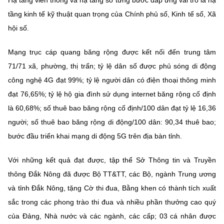
Hạ tầng viễn thông và hạ tầng số từng bước đáp ứng vai trò là hạ
tầng kinh tế kỹ thuật quan trọng của Chính phủ số, Kinh tế số, Xã
hội số.
Mạng trục cáp quang băng rộng được kết nối đến trung tâm
71/71 xã, phường, thị trấn; tỷ lệ dân số được phủ sóng di động
công nghệ 4G đạt 99%; tỷ lệ người dân có điện thoại thông minh
đạt 76,65%; tỷ lệ hộ gia đình sử dụng internet băng rộng cố định
là 60,68%; số thuê bao băng rộng cố định/100 dân đạt tỷ lệ 16,36
người; số thuê bao băng rộng di động/100 dân: 90,34 thuê bao;
bước đầu triển khai mạng di động 5G trên địa bàn tỉnh.
Với những kết quả đạt được, tập thể Sở Thông tin và Truyền
thông Đắk Nông đã được Bộ TT&TT, các Bộ, ngành Trung ương
và tỉnh Đắk Nông, tặng Cờ thi đua, Bằng khen có thành tích xuất
sắc trong các phong trào thi đua và nhiều phần thưởng cao quý
của Đảng, Nhà nước và các ngành, các cấp; 03 cá nhân được