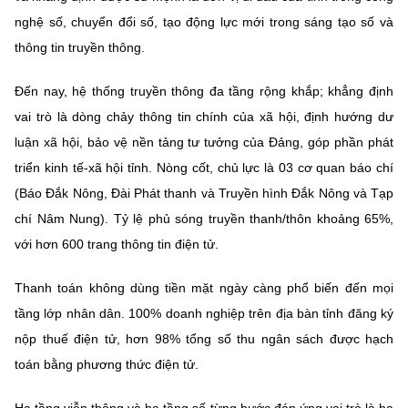
(Ghi rõ nguồn "https://mst.gov.vn" khi phát hành lại thông tin từ
nghệ số, chuyển đổi số, tạo động lực mới trong sáng tạo số và
website này)
thông tin truyền thông.
Đến nay, hệ thống truyền thông đa tầng rộng khắp; khẳng định
vai trò là dòng chảy thông tin chính của xã hội, định hướng dư
luận xã hội, bảo vệ nền tảng tư tưởng của Đảng, góp phần phát
triển kinh tế-xã hội tỉnh. Nòng cốt, chủ lực là 03 cơ quan báo chí
(Báo Đắk Nông, Đài Phát thanh và Truyền hình Đắk Nông và Tạp
chí Nâm Nung). Tỷ lệ phủ sóng truyền thanh/thôn khoảng 65%,
với hơn 600 trang thông tin điện tử.
Thanh toán không dùng tiền mặt ngày càng phổ biến đến mọi
tầng lớp nhân dân. 100% doanh nghiệp trên địa bàn tỉnh đăng ký
nộp thuế điện tử, hơn 98% tổng số thu ngân sách được hạch
toán bằng phương thức điện tử.