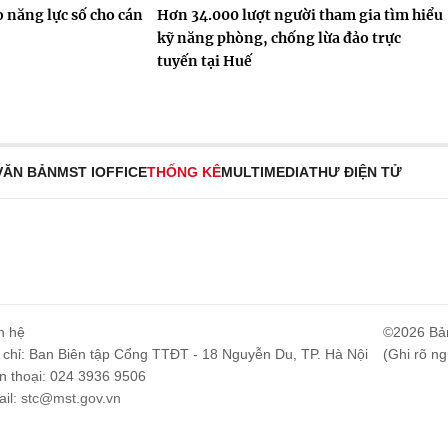
 năng lực số cho cán
Hơn 34.000 lượt người tham gia tìm hiểu
kỹ năng phòng, chống lừa đảo trực
tuyến tại Huế
VĂN BẢN
MST IOFFICE
THỐNG KÊ
MULTIMEDIA
THƯ ĐIỆN TỬ
n hệ
©2026 Bả
 chỉ: Ban Biên tập Cổng TTĐT - 18 Nguyễn Du, TP. Hà Nội
(Ghi rõ ng
n thoại: 024 3936 9506
il:
stc@mst.gov.vn