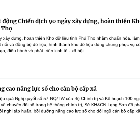
 động Chiến dịch 90 ngày xây dựng, hoàn thiện Kh
ú Thọ
y xây dựng, hoàn thiện Kho dữ liệu tỉnh Phú Thọ nhằm chuẩn hóa, làm
ết nối và đồng bộ dữ liệu, hình thành kho dữ liệu dùng chung phục vụ c
ạo, điều hành và phát triển kinh tế - xã hội.
g cao năng lực số cho cán bộ cấp xã
iệu quả Nghị quyết số 57-NQ/TW của Bộ Chính trị và Kế hoạch 100 ng
 về chuyển đổi số trong hệ thống chính trị, Sở KH&CN Lạng Sơn đã ph
ội nghị tập huấn, bồi dưỡng năng cao lực số cho đội ngũ cán bộ cấp xã.