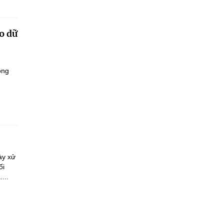
o dữ
ông
ày xử
ối
...