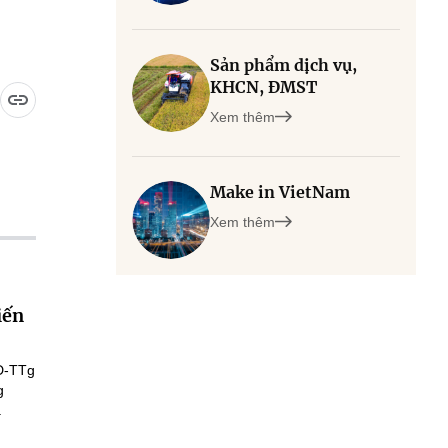
Sản phẩm dịch vụ,
KHCN, ĐMST
Xem thêm
Make in VietNam
Xem thêm
iến
Đ-TTg
g
.