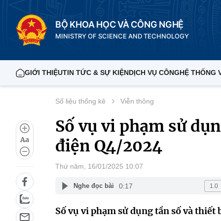
BỘ KHOA HỌC VÀ CÔNG NGHỆ
MINISTRY OF SCIENCE AND TECHNOLOGY
GIỚI THIỆU
TIN TỨC & SỰ KIỆN
DỊCH VỤ CÔNG
HỆ THỐNG 
Số liệu thống kê
Viễn thông
Số vụ vi phạm sử dụng
Aa
điện Q4/2024
Thứ năm, 16/01/2025 10:07
0:17
Nghe đọc bài
Số vụ vi phạm sử dụng tần số và thiết