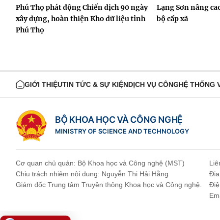
Phú Thọ phát động Chiến dịch 90 ngày
Lạng Sơn nâng cao
xây dựng, hoàn thiện Kho dữ liệu tỉnh
bộ cấp xã
Phú Thọ
GIỚI THIỆU
TIN TỨC & SỰ KIỆN
DỊCH VỤ CÔNG
HỆ THỐNG 
BỘ KHOA HỌC VÀ CÔNG NGHỆ
MINISTRY OF SCIENCE AND TECHNOLOGY
Cơ quan chủ quản: Bộ Khoa học và Công nghệ (MST)
Liê
Chịu trách nhiệm nội dung: Nguyễn Thị Hải Hằng
Địa
Giám đốc Trung tâm Truyền thông Khoa học và Công nghệ.
Điệ
Ema