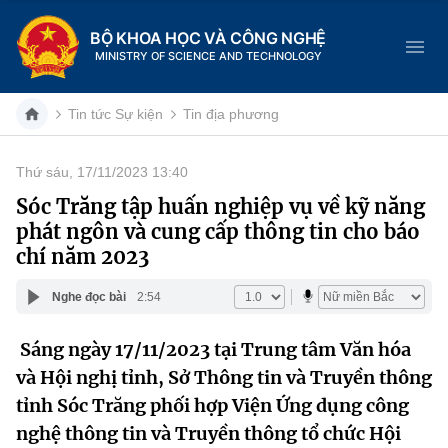
BỘ KHOA HỌC VÀ CÔNG NGHỆ
MINISTRY OF SCIENCE AND TECHNOLOGY
Tin tức Sự kiện
Tin địa phương
Thứ sáu, 17/11/2023 13:40
Danh mục
Sóc Trăng tập huấn nghiệp vụ về kỹ năng
phát ngôn và cung cấp thông tin cho báo
Trang chủ
chí năm 2023
Giới thiệu
Nghe đọc bài
2:54
Chức năng nhiệm vụ
Tin tức sự kiện
Sáng ngày 17/11/2023 tại Trung tâm Văn hóa
và Hội nghị tỉnh, Sở Thông tin và Truyền thông
Dịch vụ công
Cơ cấu tổ chức
Khoa học và Công nghệ
tỉnh Sóc Trăng phối hợp Viện Ứng dụng công
Hệ thống văn bản
Lịch sử phát triển
Đổi mới sáng tạo
nghệ thông tin và Truyền thông tổ chức Hội