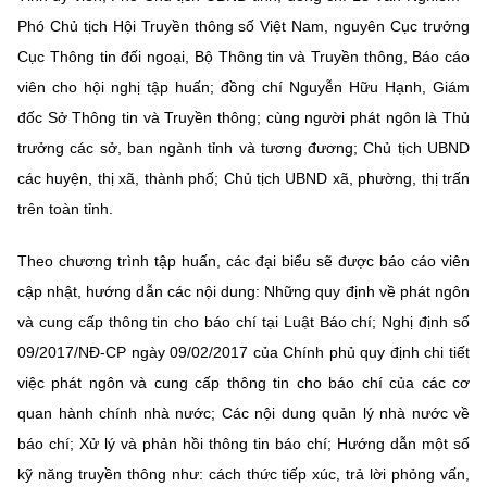
Chọn ngôn ngữ
Phó Chủ tịch Hội Truyền thông số Việt Nam, nguyên Cục trưởng
Vietnamese
English
Cục Thông tin đối ngoại, Bộ Thông tin và Truyền thông, Báo cáo
viên cho hội nghị tập huấn; đồng chí Nguyễn Hữu Hạnh, Giám
đốc Sở Thông tin và Truyền thông; cùng người phát ngôn là Thủ
trưởng các sở, ban ngành tỉnh và tương đương; Chủ tịch UBND
BỘ KHOA HỌC VÀ CÔNG NGHỆ
các huyện, thị xã, thành phố; Chủ tịch UBND xã, phường, thị trấn
MINISTRY OF SCIENCE AND TECHNOLOGY
trên toàn tỉnh.
Điều khoản sử dụng
Theo dõi MST:
Góp ý
Theo chương trình tập huấn, các đại biểu sẽ được báo cáo viên
cập nhật, hướng dẫn các nội dung: Những quy định về phát ngôn
Cơ quan chủ quản: Bộ Khoa học và Công nghệ (MST)
và cung cấp thông tin cho báo chí tại Luật Báo chí; Nghị định số
Chịu trách nhiệm nội dung: Nguyễn Thị Hải Hằng
Giám đốc Trung tâm Truyền thông Khoa học và Công nghệ.
09/2017/NĐ-CP ngày 09/02/2017 của Chính phủ quy định chi tiết
Liên hệ
việc phát ngôn và cung cấp thông tin cho báo chí của các cơ
Địa chỉ: Ban Biên tập Cổng TTĐT - 18 Nguyễn Du, TP. Hà Nội
quan hành chính nhà nước; Các nội dung quản lý nhà nước về
Điện thoại: 024 3936 9506
Email:
stc@mst.gov.vn
báo chí; Xử lý và phản hồi thông tin báo chí; Hướng dẫn một số
©2026 Bản quyền thuộc Bộ Khoa Học và Công Nghệ
kỹ năng truyền thông như: cách thức tiếp xúc, trả lời phỏng vấn,