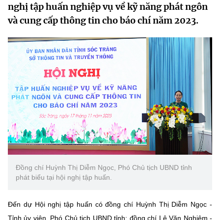
nghị tập huấn nghiệp vụ về kỹ năng phát ngôn
MST IOFFICE
Văn bản QPPL
Sở Khoa học và Công nghệ
Chuyển đổi số
và cung cấp thông tin cho báo chí năm 2023.
THỐNG KÊ
Văn bản chỉ đạo điều hành
Bưu chính, Viễn thông
Multimedia
Khoa học và Công nghệ
Lấy ý kiến người dân về dự thảo VBQPPL
Sở hữu trí tuệ
THƯ ĐIỆN TỬ
Đổi mới sáng tạo
Tiêu chuẩn, đo lường, chất lượng
Khác
Chuyển đổi số
Năng lượng nguyên tử
Videos
Bưu chính, Viễn thông
Tin tổng hợp
Infographic
Sở hữu trí tuệ
Tin địa phương
Ảnh
Đồng chí Huỳnh Thị Diễm Ngọc, Phó Chủ tịch UBND tỉnh
Tiêu chuẩn, đo lường, chất lượng
phát biểu tại hội nghị tập huấn.
Voice
Năng lượng nguyên tử
Nhiệm vụ trọng tâm
Đến dự Hội nghị tập huấn có đồng chí Huỳnh Thị Diễm Ngọc -
Tỉnh ủy viên, Phó Chủ tịch UBND tỉnh; đồng chí Lê Văn Nghiêm -