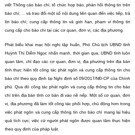
(Ghi rõ nguồn "https://mst.gov.vn" khi phát hành lại thông tin từ
viết Thông cáo báo chí, tổ chức họp báo, phản hồi thông tin trên
website này)
báo chí; ... và trao đổi một số nội dung liên quan đến việc tiếp, trả
lời báo chí; cung cấp thông tin và giới hạn, phạm vi thông tin
cung cấp cho báo chí tại các cơ quan, đơn vị, các địa phương.
Phát biểu khai mạc hội nghị tập huấn, Phó Chủ tịch UBND tỉnh
Huỳnh Thị Diễm Ngọc nhấn mạnh, thời gian qua, UBND tỉnh luôn
quan tâm, chỉ đạo các cơ quan, đơn vị, địa phương trên địa bàn
tỉnh thực hiện tốt công tác phát ngôn và cung cấp thông tin cho
báo chí theo quy định tại Nghị định số 09/2017/NĐ-CP của Chính
phủ. Qua đó công tác phát ngôn và cung cấp thông tin cho báo
chí trên địa bàn tỉnh cơ bản đi vào nề nếp. Một số cơ quan, đơn
vị, địa phương đã làm tốt công tác phối hợp, chủ động hơn trong
việc phát ngôn và cung cấp thông tin cho báo chí mang lại hiệu
quả tích cực; việc cử người phát ngôn được quan tâm thực hiện
theo quy định của pháp luật.