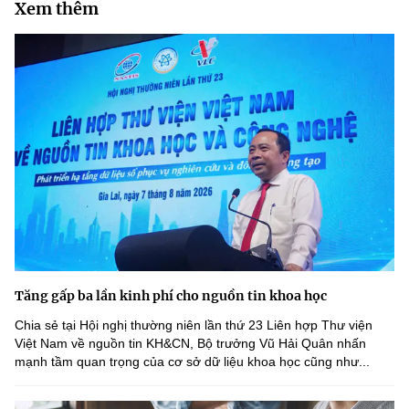
Xem thêm
Chọn ngôn ngữ
Vietnamese
English
BỘ KHOA HỌC VÀ CÔNG NGHỆ
MINISTRY OF SCIENCE AND TECHNOLOGY
Điều khoản sử dụng
Theo dõi MST:
Góp ý
Cơ quan chủ quản: Bộ Khoa học và Công nghệ (MST)
Chịu trách nhiệm nội dung: Nguyễn Thị Hải Hằng
Giám đốc Trung tâm Truyền thông Khoa học và Công nghệ.
Tăng gấp ba lần kinh phí cho nguồn tin khoa học
Liên hệ
Chia sẻ tại Hội nghị thường niên lần thứ 23 Liên hợp Thư viện
Địa chỉ: Ban Biên tập Cổng TTĐT - 18 Nguyễn Du, TP. Hà Nội
Việt Nam về nguồn tin KH&CN, Bộ trưởng Vũ Hải Quân nhấn
Điện thoại: 024 3936 9506
mạnh tầm quan trọng của cơ sở dữ liệu khoa học cũng như...
Email:
stc@mst.gov.vn
©2026 Bản quyền thuộc Bộ Khoa Học và Công Nghệ