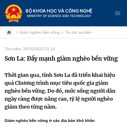
BỘ KHOA HỌC VÀ CÔNG NGHỆ
MINISTRY OF SCIENCE AND TECHNOLOGY
Giảm nghèo bền vững
Tin tức sự kiện
Thứ năm, 26/10/2023 21:14
Danh mục
Sơn La: Đẩy mạnh giảm nghèo bền vững
Trang chủ
Thời gian qua, tỉnh Sơn La đã triển khai hiệu
Giới thiệu
quả Chương trình mục tiêu quốc gia giảm
nghèo bền vững. Do đó, mức sống người dân
Chức năng nhiệm vụ
Tin tức sự kiện
ngày càng được nâng cao, tỷ lệ người nghèo
giảm theo từng năm.
Dịch vụ công
Cơ cấu tổ chức
Khoa học và Công nghệ
Hệ thống văn bản
Giảm nghèo bền vững ở các địa bàn khó khăn
Lịch sử phát triển
Đổi mới sáng tạo