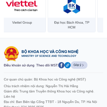
Đại học Bách Khoa, TP
Bưu điện Việt Nam –
Công
HCM
Vietnam Post
BỘ KHOA HỌC VÀ CÔNG NGHỆ
MINISTRY OF SCIENCE AND TECHNOLOGY
Điều khoản sử dụng
Theo dõi MST:
Góp ý
Cơ quan chủ quản: Bộ Khoa học và Công nghệ (MST)
Chịu trách nhiệm nội dung: Nguyễn Thị Hải Hằng
Giám đốc Trung tâm Truyền thông Khoa học và Công nghệ.
Liên hệ
Địa chỉ: Ban Biên tập Cổng TTĐT - 18 Nguyễn Du, TP. Hà Nội