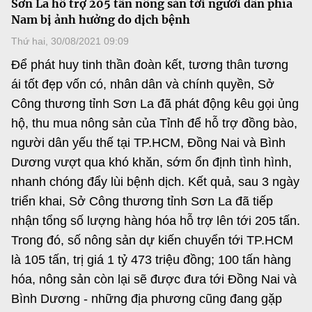
Sơn La hỗ trợ 205 tấn nông sản tới người dân phía
MST IOFFICE
Văn bản QPPL
Nam bị ảnh hưởng do dịch bệnh
Sở Khoa học và Công nghệ
Chuyển đổi số
Thứ hai, 30/08/2021 09:09
THỐNG KÊ
Văn bản chỉ đạo điều hành
Bưu chính, Viễn thông
Để phát huy tinh thần đoàn kết, tương thân tương
Multimedia
Khoa học và Công nghệ
ái tốt đẹp vốn có, nhân dân và chính quyền, Sở
Lấy ý kiến người dân về dự thảo VBQPPL
Sở hữu trí tuệ
Công thương tỉnh Sơn La đã phát động kêu gọi ủng
THƯ ĐIỆN TỬ
Đổi mới sáng tạo
hộ, thu mua nông sản của Tỉnh để hỗ trợ đồng bào,
Tiêu chuẩn, đo lường, chất lượng
Khác
người dân yếu thế tại TP.HCM, Đồng Nai và Bình
Chuyển đổi số
Năng lượng nguyên tử
Dương vượt qua khó khăn, sớm ổn định tình hình,
Videos
nhanh chóng đẩy lùi bệnh dịch. Kết quả, sau 3 ngày
Bưu chính, Viễn thông
Tin tổng hợp
Infographic
triển khai, Sở Công thương tỉnh Sơn La đã tiếp
Sở hữu trí tuệ
nhận tổng số lượng hàng hóa hỗ trợ lên tới 205 tấn.
Tin địa phương
Ảnh
Trong đó, số nông sản dự kiến chuyển tới TP.HCM
Tiêu chuẩn, đo lường, chất lượng
Voice
là 105 tấn, trị giá 1 tỷ 473 triệu đồng; 100 tấn hàng
hóa, nông sản còn lại sẽ được đưa tới Đồng Nai và
Năng lượng nguyên tử
Nhiệm vụ trọng tâm
Bình Dương - những địa phương cũng đang gặp